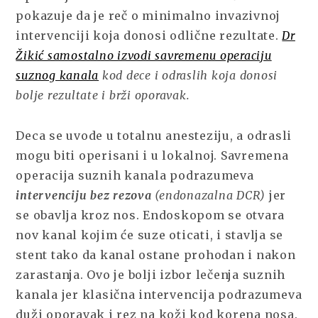
pokazuje da je reč o minimalno invazivnoj
intervenciji koja donosi odlične rezultate.
Dr
Žikić samostalno izvodi savremenu operaciju
suznog kanala
kod dece i odraslih koja donosi
bolje rezultate i brži oporavak.
Deca se uvode u totalnu anesteziju, a odrasli
mogu biti operisani i u lokalnoj. Savremena
operacija suznih kanala podrazumeva
intervenciju bez rezova
(endonazalna DCR)
jer
se obavlja kroz nos. Endoskopom se otvara
nov kanal kojim će suze oticati, i stavlja se
stent tako da kanal ostane prohodan i nakon
zarastanja. Ovo je bolji izbor lečenja suznih
kanala jer klasična intervencija podrazumeva
duži oporavak i rez na koži kod korena nosa.