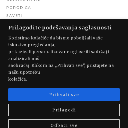
PORODICA
SAVETI
TEHNIKA
Prilagodite podešavanja saglasnosti
TURIZAM
Koristimo kolačiće da bismo poboljšali vaše
UNCATEGORIZED
iskustvo pregledanja,
URADI SAM
prikazivali personalizovane oglase ili sadržaj i
UREĐENJE DOMA
analizirali naš
ZDRAVLJE
saobraćaj. Klikom na „Prihvati sve“, pristajete na
našu upotrebu
kolačića.
Prihvati sve
PROUDLY POWERED BY WORDPRESS
|
THEME:
MUNSA LITE BY
FOXLAND
.
Prilagodi
Odbaci sve
BACK TO TOP