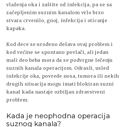
vlaženja oka i zaštite od infekcija, pa se sa
začepljenim suznim kanalom vrlo brzo
stvara crvenilo, gnoj, infekcija i oticanje
kapaka.
Kod dece se urođeno dešava ovaj problem i
kod većine se spontano povlači, ali jedan
mali deo beba mora da se podvrgne lečenju
suznih kanala operacijom. Odrasli, usled
infekcije oka, povrede nosa, tumora ili nekih
drugih situacija mogu imati blokiran suzni
kanal kada nastaje ozbiljan zdravstveni
problem.
Kada je neophodna operacija
suznog kanala?