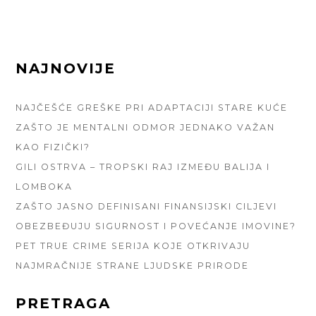
FOOTER
NAJNOVIJE
SIDEBAR
NAJČEŠĆE GREŠKE PRI ADAPTACIJI STARE KUĆE
ZAŠTO JE MENTALNI ODMOR JEDNAKO VAŽAN
KAO FIZIČKI?
GILI OSTRVA – TROPSKI RAJ IZMEĐU BALIJA I
LOMBOKA
ZAŠTO JASNO DEFINISANI FINANSIJSKI CILJEVI
OBEZBEĐUJU SIGURNOST I POVEĆANJE IMOVINE?
PET TRUE CRIME SERIJA KOJE OTKRIVAJU
NAJMRAČNIJE STRANE LJUDSKE PRIRODE
PRETRAGA