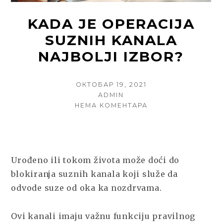
KADA JE OPERACIJA
SUZNIH KANALA
NAJBOLJI IZBOR?
POSTED
ОКТОБАР 19, 2021
ON
AUTHOR
ADMIN
НА
НЕМА КОМЕНТАРА
KADA
JE
OPERACIJA
SUZNIH
KANALA
Urođeno ili tokom života može doći do
NAJBOLJI
blokiranja suznih kanala koji služe da
IZBOR?
odvode suze od oka ka nozdrvama.
Ovi kanali imaju važnu funkciju pravilnog