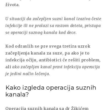
života.
U situaciji da začepljen suzni kanal izaziva česte
infekcije ili ne prolazi sa rastom deteta, pristupa
se operaciji suznog kanala kod dece.
Kod odraslih se pre svega tretira uzrok
začepljenja kanala za suze, pa ako je to
infekcija očiju, antibiotici će rešiti problem,
ali
ako začepljen kanal pravi infekciju operacija
je jedini način lečenja.
Kako izgleda operacija suznih
kanala?
Operacija suznih kanala sa dr Žikićem