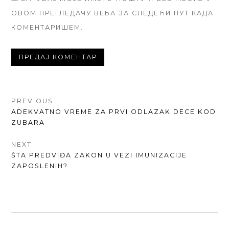
ОВОМ ПРЕГЛЕДАЧУ ВЕБА ЗА СЛЕДЕЋИ ПУТ КАДА
КОМЕНТАРИШЕМ.
КРЕТАЊЕ
PREVIOUS
PREVIOUS
ADEKVATNO VREME ZA PRVI ODLAZAK DECE KOD
ЧЛАНКА
POST:
ZUBARA
NEXT
NEXT
ŠTA PREDVIĐA ZAKON U VEZI IMUNIZACIJE
POST:
ZAPOSLENIH?