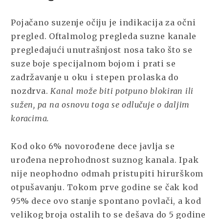
Pojačano suzenje očiju je indikacija za očni
pregled. Oftalmolog pregleda suzne kanale
pregledajući unutrašnjost nosa tako što se
suze boje specijalnom bojom i prati se
zadržavanje u oku i stepen prolaska do
nozdrva.
Kanal može biti potpuno blokiran ili
sužen, pa na osnovu toga se odlučuje o daljim
koracima.
Kod oko 6% novorođene dece javlja se
urođena neprohodnost suznog kanala. Ipak
nije neophodno odmah pristupiti hirurškom
otpušavanju. Tokom prve godine se čak kod
95% dece ovo stanje spontano povlači, a kod
velikog broja ostalih to se dešava do 5 godine