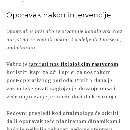
Oporavak nakon intervencije
Oporavak je brži ako se otvaranje kanala vrši kroz
nos, stent se vadi ili nakon 2 nedelje ili 1 meseca,
ambulantno.
Važno je
ispirati nos fiziološkim rastvorom
,
koristiti kapi za oči i sprej za nos tokom
post-operativnog perioda. Prvih 7 dana je
važno izbegavati saginjanje, duvanje nosa i
veće naprezanje jer može doći do krvarenja.
Redovni pregledi kod oftalmologa će otkriti
da li oporavak teče planiranom dinamikom i
kada je najbolje zakazati vađenje stentova.