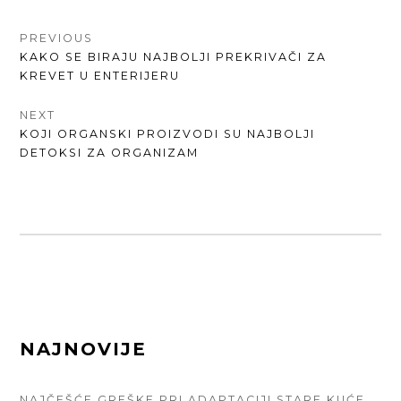
КРЕТАЊЕ
PREVIOUS
PREVIOUS
KAKO SE BIRAJU NAJBOLJI PREKRIVAČI ZA
ЧЛАНКА
POST:
KREVET U ENTERIJERU
NEXT
NEXT
KOJI ORGANSKI PROIZVODI SU NAJBOLJI
POST:
DETOKSI ZA ORGANIZAM
FOOTER
NAJNOVIJE
SIDEBAR
NAJČEŠĆE GREŠKE PRI ADAPTACIJI STARE KUĆE