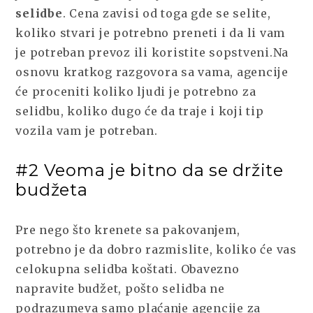
selidbe
.
Cena zavisi od toga gde se selite,
koliko stvari je potrebno preneti i da li vam
je potreban prevoz ili koristite sopstveni.Na
osnovu kratkog razgovora sa vama, agencije
će proceniti koliko ljudi je potrebno za
selidbu, koliko dugo će da traje i koji tip
vozila vam je potreban.
#2 Veoma je bitno da se držite
budžeta
Pre nego što krenete sa pakovanjem,
potrebno je da dobro razmislite, koliko će vas
celokupna selidba koštati. Obavezno
napravite budžet, pošto selidba ne
podrazumeva samo plaćanje agencije za