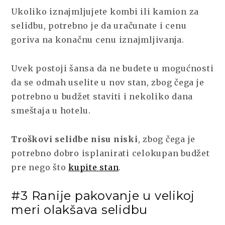
Ukoliko iznajmljujete kombi ili kamion za
selidbu, potrebno je da uračunate i cenu
goriva na konačnu cenu iznajmljivanja.
Uvek postoji šansa da ne budete u mogućnosti
da se odmah uselite u nov stan, zbog čega je
potrebno u budžet staviti i nekoliko dana
smeštaja u hotelu.
Troškovi selidbe nisu niski
, zbog čega je
potrebno dobro isplanirati celokupan budžet
pre nego što
kupite stan
.
#3 Ranije pakovanje u velikoj
meri olakšava selidbu