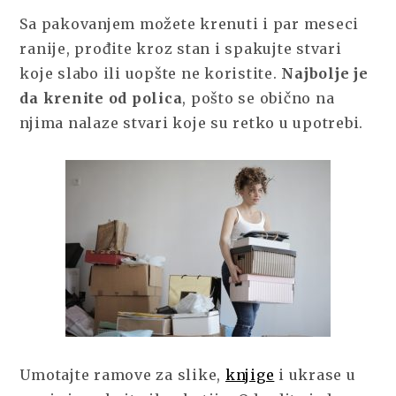
Sa pakovanjem možete krenuti i par meseci
ranije, prođite kroz stan i spakujte stvari
koje slabo ili uopšte ne koristite.
Najbolje je
da krenite od polica
, pošto se obično na
njima nalaze stvari koje su retko u upotrebi.
Umotajte ramove za slike,
knjige
i ukrase u