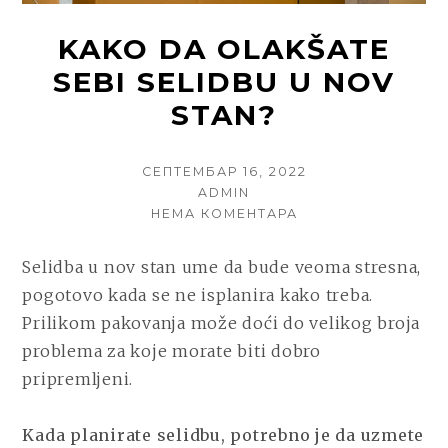
KAKO DA OLAKŠATE
SEBI SELIDBU U NOV
STAN?
POSTED
СЕПТЕМБАР 16, 2022
ON
AUTHOR
ADMIN
НА
НЕМА КОМЕНТАРА
KAKO
DA
Selidba u nov stan ume da bude veoma stresna,
OLAKŠATE
pogotovo kada se ne isplanira kako treba.
SEBI
SELIDBU
Prilikom pakovanja može doći do velikog broja
U
problema za koje morate biti dobro
NOV
pripremljeni.
STAN?
Kada planirate selidbu, potrebno je da uzmete