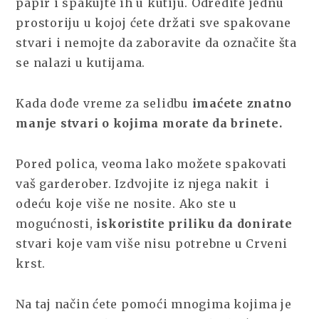
papir i spakujte ih u kutiju. Odredite jednu
prostoriju u kojoj ćete držati sve spakovane
stvari i nemojte da zaboravite da označite šta
se nalazi u kutijama.
Kada dođe vreme za selidbu
imaćete znatno
manje stvari o kojima morate da brinete.
Pored polica, veoma lako možete spakovati
vaš garderober. Izdvojite iz njega nakit i
odeću koje više ne nosite. Ako ste u
mogućnosti,
iskoristite priliku da donirate
stvari koje vam više nisu potrebne u Crveni
krst.
Na taj način ćete pomoći mnogima kojima je