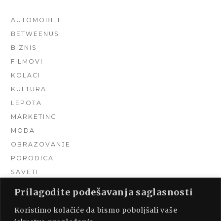
AUTOMOBILI
BETWEENUS
BIZNIS
FILMOVI
KOLACI
KULTURA
LEPOTA
MARKETING
MODA
OBRAZOVANJE
PORODICA
SAVETI
TEHNIKA
Prilagodite podešavanja saglasnosti
TURIZAM
Koristimo kolačiće da bismo poboljšali vaše
UNCATEGORIZED