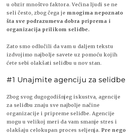
u obzir mnoštvo faktora. Većina ljudi se ne
seli često, zbog čega je
mnogima nepoznato
šta sve podrazumeva dobra priprema i
organizacija prilikom selidbe.
Zato smo odlučili da vam u daljem tekstu
izdvojimo najbolje savete uz pomoću kojih
ćete sebi olakšati selidbu u nov stan.
#1 Unajmite agenciju za selidbe
Zbog svog dugogodišnjeg iskustva, agencije
za selidbu znaju sve najbolje načine
organizacije i pripreme selidbe. Agencije
mogu u velikoj meri da vam smanje stres i
olakšaju celokupan proces seljenja.
Pre nego