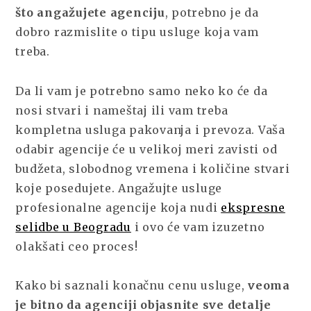
što angažujete agenciju
, potrebno je da
dobro razmislite o tipu usluge koja vam
treba.
Da li vam je potrebno samo neko ko će da
nosi stvari i nameštaj ili vam treba
kompletna usluga pakovanja i prevoza. Vaša
odabir agencije će u velikoj meri zavisti od
budžeta, slobodnog vremena i količine stvari
koje posedujete. Angažujte usluge
profesionalne agencije koja nudi
ekspresne
selidbe u Beogradu
i ovo će vam izuzetno
olakšati ceo proces!
Kako bi saznali konačnu cenu usluge,
veoma
je bitno da agenciji objasnite sve detalje