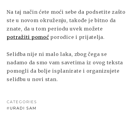
Na taj način ćete moći sebe da podsetite zašto
ste u novom okruženju, takođe je bitno da
znate, da u tom periodu uvek možete
potražiti pomoć
porodice i prijatelja.
Selidba nije ni malo laka, zbog čega se
nadamo da smo vam savetima iz ovog teksta
pomogli da bolje isplanirate i organizujete
selidbu u novi stan.
CATEGORIES
#
URADI SAM