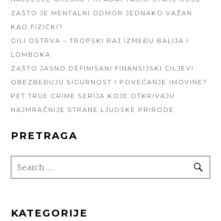
ZAŠTO JE MENTALNI ODMOR JEDNAKO VAŽAN
KAO FIZIČKI?
GILI OSTRVA – TROPSKI RAJ IZMEĐU BALIJA I
LOMBOKA
ZAŠTO JASNO DEFINISANI FINANSIJSKI CILJEVI
OBEZBEĐUJU SIGURNOST I POVEĆANJE IMOVINE?
PET TRUE CRIME SERIJA KOJE OTKRIVAJU
NAJMRAČNIJE STRANE LJUDSKE PRIRODE
PRETRAGA
SEARCH
SE
FOR:
KATEGORIJE