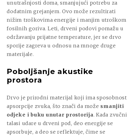
unutrašnjosti doma, smanjujući potrebu za
dodatnim grejanjem. Ovo može rezultirati
nižim troškovima energije i manjim utroškom
fosilnih goriva. Leti, drveni podovi pomažu u
održavanju prijatne temperature, jer se drvo
sporije zagreva u odnosu na mnoge druge
materijale.
Poboljšanje akustike
prostora
Drvo je prirodni materijal koji ima sposobnost
apsorpcije zvuka, što znači da može
smanjiti
odjeke i buku unutar prostorija
. Kada zvučni
talasi udare u drveni pod, deo energije se
apsorbuje, a deo se reflektuje, čime se