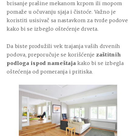
brisanje prašine mekanom krpom ili mopom
pomaže u očuvanju sjaja i čistoće. Važno je
koristiti usisivač sa nastavkom za tvrde podove
kako bi se izbeglo oštećenje drveta.
Da biste produžili vek trajanja vaših drvenih
podova, preporučuje se korišćenje
zaštitnih
podloga ispod nameštaja
kako bi se izbegla
oštećenja od pomeranja i pritiska.