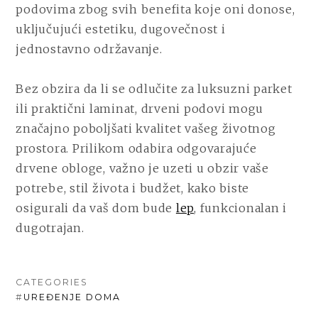
podovima zbog svih benefita koje oni donose,
uključujući estetiku, dugovečnost i
jednostavno održavanje.
Bez obzira da li se odlučite za luksuzni parket
ili praktični laminat, drveni podovi mogu
značajno poboljšati kvalitet vašeg životnog
prostora. Prilikom odabira odgovarajuće
drvene obloge, važno je uzeti u obzir vaše
potrebe, stil života i budžet, kako biste
osigurali da vaš dom bude
lep
, funkcionalan i
dugotrajan.
CATEGORIES
#
UREĐENJE DOMA