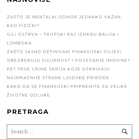
SIDEBAR
ZAŠTO JE MENTALNI ODMOR JEDNAKO VAŽAN
KAO FIZIČKI?
GILI OSTRVA – TROPSKI RAJ IZMEĐU BALIJA I
LOMBOKA
ZAŠTO JASNO DEFINISANI FINANSIJSKI CILJEVI
OBEZBEĐUJU SIGURNOST I POVEĆANJE IMOVINE?
PET TRUE CRIME SERIJA KOJE OTKRIVAJU
NAJMRAČNIJE STRANE LJUDSKE PRIRODE
KAKO DA SE FINANSIJSKI PRIPREMITE ZA VELIKE
ŽIVOTNE ODLUKE
PRETRAGA
SEARCH
SE
FOR: