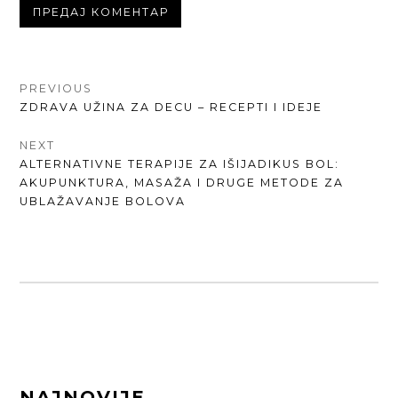
КРЕТАЊЕ
PREVIOUS
PREVIOUS
ZDRAVA UŽINA ZA DECU – RECEPTI I IDEJE
ЧЛАНКА
POST:
NEXT
NEXT
ALTERNATIVNE TERAPIJE ZA IŠIJADIKUS BOL:
POST:
AKUPUNKTURA, MASAŽA I DRUGE METODE ZA
UBLAŽAVANJE BOLOVA
FOOTER
NAJNOVIJE