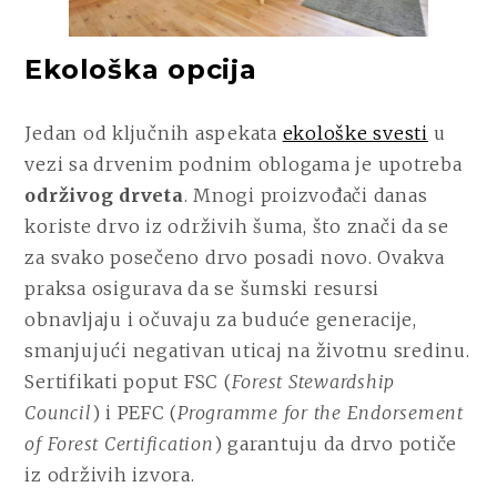
Ekološka opcija
Jedan od ključnih aspekata
ekološke svesti
u
vezi sa drvenim podnim oblogama je upotreba
održivog drveta
. Mnogi proizvođači danas
koriste drvo iz održivih šuma, što znači da se
za svako posečeno drvo posadi novo. Ovakva
praksa osigurava da se šumski resursi
obnavljaju i očuvaju za buduće generacije,
smanjujući negativan uticaj na životnu sredinu.
Sertifikati poput FSC (
Forest Stewardship
Council
) i PEFC (
Programme for the Endorsement
of Forest Certification
) garantuju da drvo potiče
iz održivih izvora.