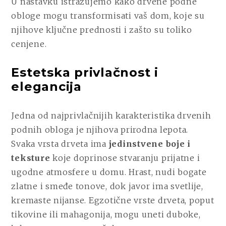
U nastavku istražujemo kako drvene podne
obloge mogu transformisati vaš dom, koje su
njihove ključne prednosti i zašto su toliko
cenjene.
Estetska privlačnost i
elegancija
Jedna od najprivlačnijih karakteristika drvenih
podnih obloga je njihova prirodna lepota.
Svaka vrsta drveta ima
jedinstvene boje i
teksture
koje doprinose stvaranju prijatne i
ugodne atmosfere u domu. Hrast, nudi bogate
zlatne i smeđe tonove, dok javor ima svetlije,
kremaste nijanse. Egzotične vrste drveta, poput
tikovine ili mahagonija, mogu uneti duboke,