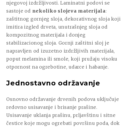
njegovoj izdržljivosti. Laminatni podovi se
sastoje od
nekoliko slojeva materijala
:
zaštitnog gornjeg sloja, dekorativnog sloja koji
imitira izgled drveta, unutrašnjeg sloja od
kompozitnog materijala i donjeg
stabilizacionog sloja. Gornji zaštitni sloj je
napravljen od izuzetno izdržljivih materijala,
poput melamina ili smole, koji pružaju visoku
otpornost na ogrebotine, udarce i habanje.
Jednostavno održavanje
Osnovno održavanje drvenih podova uključuje
redovno usisavanje i brisanje prašine.
Usisavanje uklanja prašinu, prljavštinu i sitne
čestice koje mogu ogrebati površinu poda, dok