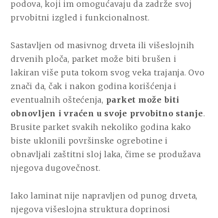
podova, koji im omogućavaju da zadrže svoj
prvobitni izgled i funkcionalnost.
Sastavljen od masivnog drveta ili višeslojnih
drvenih ploča, parket može biti brušen i
lakiran više puta tokom svog veka trajanja. Ovo
znači da, čak i nakon godina korišćenja i
eventualnih oštećenja,
parket može biti
obnovljen i vraćen u svoje prvobitno stanje
.
Brusite parket svakih nekoliko godina kako
biste uklonili površinske ogrebotine i
obnavljali zaštitni sloj laka, čime se produžava
njegova dugovečnost.
Iako laminat nije napravljen od punog drveta,
njegova višeslojna struktura doprinosi