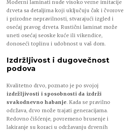
Moderni laminati nude visoko verne imitacije
drveta sa detaljima koji uključuju čak i čvorove
i prirodne nepravilnosti, stvarajući izgled i
osećaj pravog drveta. Rustični laminat može
uneti osećaj seoske kuće ili vikendice,
donoseći toplinu i udobnost u vaš dom.
Izdržljivost i dugovečnost
podova
Kvalitetno drvo, poznato je po svojoj
izdržljivosti i sposobnosti da izdrži
svakodnevno habanje
. Kada se pravilno
održava, drvo može trajati generacijama.
Redovno čišćenje, povremeno brusenje i
lakiranje su koraci u održavanju drvenih