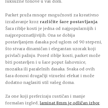
luksuzne tonove u vaš dom.
Parket pruža mnoge mogućnosti za kreativno
izražavanje kroz
različite šare postavljanja
.
Šara riblje kosti je jedna od najpopularnijih i
najprepoznatljivijih. Ona se dobija
postavljanjem dasaka pod uglom od 90 stepeni,
što stvara dinamičan i elegantan uzorak koji
privlači pažnju. Pored riblje kosti, parket može
biti postavljen i u šare poput šahovnice,
mozaika ili paralelnih dasaka. Svaka od ovih
šara donosi drugačiji vizuelni efekat i može
dodatno naglasiti stil vašeg doma.
Za one koji preferiraju rustičan i manje
formalan izgled,
laminat 8mm je odličan izbor
.