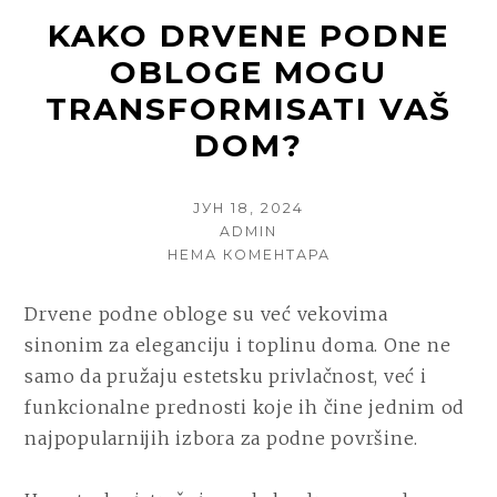
KAKO DRVENE PODNE
OBLOGE MOGU
TRANSFORMISATI VAŠ
DOM?
POSTED
ЈУН 18, 2024
ON
AUTHOR
ADMIN
НА
НЕМА КОМЕНТАРА
KAKO
DRVENE
Drvene podne obloge su već vekovima
PODNE
sinonim za eleganciju i toplinu doma. One ne
OBLOGE
MOGU
samo da pružaju estetsku privlačnost, već i
TRANSFORMISATI
funkcionalne prednosti koje ih čine jednim od
VAŠ
najpopularnijih izbora za podne površine.
DOM?