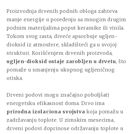
Proizvodnja drvenih podnih obloga zahteva
manje energije u poređenju sa mnogim drugim
podnim materijalima poput keramike ili vinila.
Tokom svog rasta, drveće apsorbuje ugljen-
dioksid iz atmosfere, skladišteći ga u svojoj
strukturi. Korišćenjem drvenih proizvoda,
ugljen-dioksid ostaje zarobljen u drvetu
, što
pomaže u smanjenju ukupnog ugljeničnog
otiska.
Drveni podovi mogu značajno poboljšati
energetsku efikasnost doma. Drvo ima
prirodna izolaciona svojstva
koja pomažu u
zadržavanju toplote. U zimskim mesecima,
drveni podovi doprinose održavanju toplote u