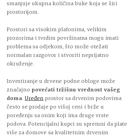
smanjuje ukupna količina buke koja se širi
prostorijom.
Prostori sa visokim plafonima, velikim
prozorima i tvrdim površinama mogu imati
problema sa odjekom, što može otežati
normalan razgovor i stvoriti neprijatno
okruženje.
Investiranje u drvene podne obloge može
značajno
povećati tržišnu vrednost vašeg
doma
.
Uređen
prostor sa drvenim podovima
često se prodaje po višoj ceni i brže u
poređenju sa onim koji ima druge vrste
podova. Potencijalni kupci su spremni da plate
više za domove sa kvalitetnim drvenim