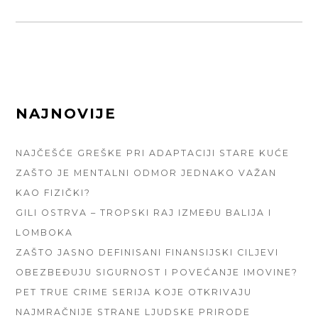
FOOTER
NAJNOVIJE
SIDEBAR
NAJČEŠĆE GREŠKE PRI ADAPTACIJI STARE KUĆE
ZAŠTO JE MENTALNI ODMOR JEDNAKO VAŽAN
KAO FIZIČKI?
GILI OSTRVA – TROPSKI RAJ IZMEĐU BALIJA I
LOMBOKA
ZAŠTO JASNO DEFINISANI FINANSIJSKI CILJEVI
OBEZBEĐUJU SIGURNOST I POVEĆANJE IMOVINE?
PET TRUE CRIME SERIJA KOJE OTKRIVAJU
NAJMRAČNIJE STRANE LJUDSKE PRIRODE