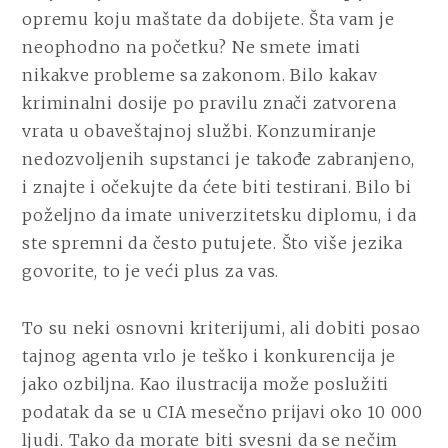
opremu koju maštate da dobijete. Šta vam je
neophodno na početku? Ne smete imati
nikakve probleme sa zakonom. Bilo kakav
kriminalni dosije po pravilu znači zatvorena
vrata u obaveštajnoj službi. Konzumiranje
nedozvoljenih supstanci je takođe zabranjeno,
i znajte i očekujte da ćete biti testirani. Bilo bi
poželjno da imate univerzitetsku diplomu, i da
ste spremni da često putujete. Što više jezika
govorite, to je veći plus za vas.
To su neki osnovni kriterijumi, ali dobiti posao
tajnog agenta vrlo je teško i konkurencija je
jako ozbiljna. Kao ilustracija može poslužiti
podatak da se u CIA mesečno prijavi oko 10 000
ljudi. Tako da morate biti svesni da se nečim