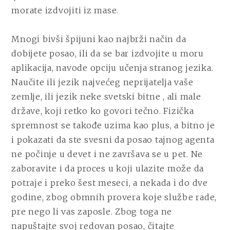
morate izdvojiti iz mase.
Mnogi bivši špijuni kao najbrži način da
dobijete posao, ili da se bar izdvojite u moru
aplikacija, navode opciju učenja stranog jezika.
Naučite ili jezik najvećeg neprijatelja vaše
zemlje, ili jezik neke svetski bitne , ali male
države, koji retko ko govori tečno. Fizička
spremnost se takođe uzima kao plus, a bitno je
i pokazati da ste svesni da posao tajnog agenta
ne počinje u devet i ne završava se u pet. Ne
zaboravite i da proces u koji ulazite može da
potraje i preko šest meseci, a nekada i do dve
godine, zbog obmnih provera koje službe rade,
pre nego li vas zaposle. Zbog toga ne
napuštajte svoj redovan posao, čitajte