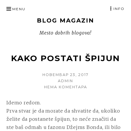
SKIP
INFO
MENU
TO
BLOG MAGAZIN
CONTENT
Mesto dobrih blogova!
KAKO POSTATI ŠPIJUN
POSTED
НОВЕМБАР 23, 2017
ON
AUTHOR
ADMIN
НА
НЕМА КОМЕНТАРА
KAKO
POSTATI
Idemo redom.
ŠPIJUN
Prva stvar je da morate da shvatite da, ukoliko
želite da postanete špijun, to neće značiti da
ste baš odmah u fazonu Džejms Bonda, ili bilo