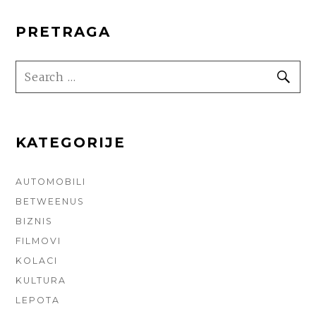
PRETRAGA
SEARCH
SE
FOR:
KATEGORIJE
AUTOMOBILI
BETWEENUS
BIZNIS
FILMOVI
KOLACI
KULTURA
LEPOTA