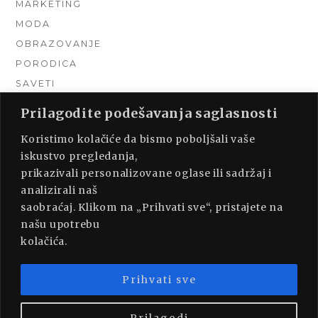
MARKETING
MODA
OBRAZOVANJE
PORODICA
SAVETI
TEHNIKA
Prilagodite podešavanja saglasnosti
TURIZAM
Koristimo kolačiće da bismo poboljšali vaše
UNCATEGORIZED
iskustvo pregledanja,
URADI SAM
prikazivali personalizovane oglase ili sadržaj i
UREĐENJE DOMA
analizirali naš
ZDRAVLJE
saobraćaj. Klikom na „Prihvati sve“, pristajete na
našu upotrebu
kolačića.
Prihvati sve
PROUDLY POWERED BY WORDPRESS
|
THEME:
MUNSA LITE BY
FOXLAND
.
Prilagodi