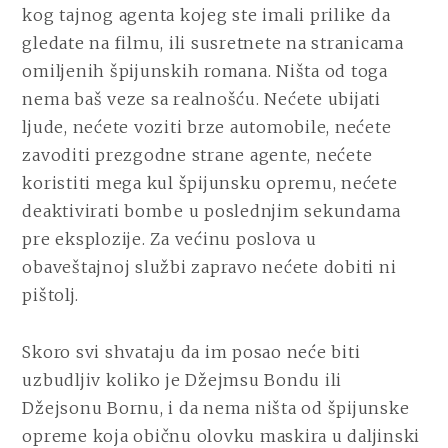
kog tajnog agenta kojeg ste imali prilike da
gledate na filmu, ili susretnete na stranicama
omiljenih špijunskih romana. Ništa od toga
nema baš veze sa realnošću. Nećete ubijati
ljude, nećete voziti brze automobile, nećete
zavoditi prezgodne strane agente, nećete
koristiti mega kul špijunsku opremu, nećete
deaktivirati bombe u poslednjim sekundama
pre eksplozije. Za većinu poslova u
obaveštajnoj službi zapravo nećete dobiti ni
pištolj.
Skoro svi shvataju da im posao neće biti
uzbudljiv koliko je Džejmsu Bondu ili
Džejsonu Bornu, i da nema ništa od špijunske
opreme koja običnu olovku maskira u daljinski