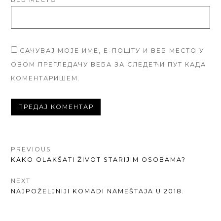
САЧУВАЈ МОЈЕ ИМЕ, Е-ПОШТУ И ВЕБ МЕСТО У
ОВОМ ПРЕГЛЕДАЧУ ВЕБА ЗА СЛЕДЕЋИ ПУТ КАДА
КОМЕНТАРИШЕМ.
КРЕТАЊЕ
PREVIOUS
PREVIOUS
KAKO OLAKŠATI ŽIVOT STARIJIM OSOBAMA?
ЧЛАНКА
POST:
NEXT
NEXT
NAJPOŽELJNIJI KOMADI NAMEŠTAJA U 2018.
POST: