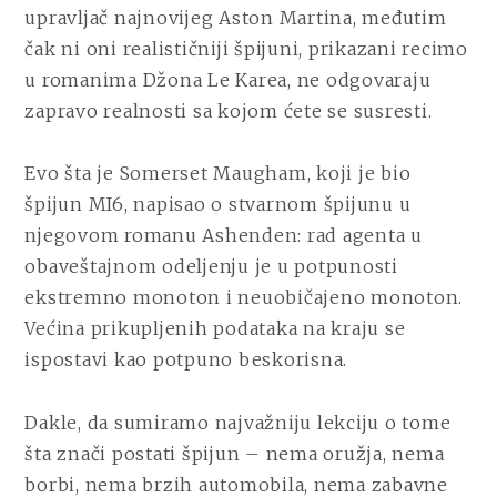
upravljač najnovijeg Aston Martina, međutim
čak ni oni realističniji špijuni, prikazani recimo
u romanima Džona Le Karea, ne odgovaraju
zapravo realnosti sa kojom ćete se susresti.
Evo šta je Somerset Maugham, koji je bio
špijun MI6, napisao o stvarnom špijunu u
njegovom romanu Ashenden: rad agenta u
obaveštajnom odeljenju je u potpunosti
ekstremno monoton i neuobičajeno monoton.
Većina prikupljenih podataka na kraju se
ispostavi kao potpuno beskorisna.
Dakle, da sumiramo najvažniju lekciju o tome
šta znači postati špijun – nema oružja, nema
borbi, nema brzih automobila, nema zabavne