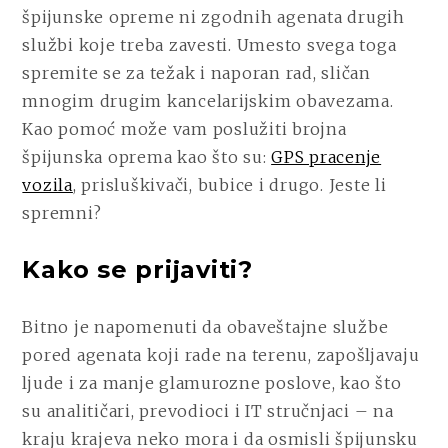
špijunske opreme ni zgodnih agenata drugih
službi koje treba zavesti. Umesto svega toga
spremite se za težak i naporan rad, sličan
mnogim drugim kancelarijskim obavezama.
Kao pomoć može vam poslužiti brojna
špijunska oprema kao što su:
GPS pracenje
vozila
, prisluškivači, bubice i drugo. Jeste li
spremni?
Kako se prijaviti?
Bitno je napomenuti da obaveštajne službe
pored agenata koji rade na terenu, zapošljavaju
ljude i za manje glamurozne poslove, kao što
su analitičari, prevodioci i IT stručnjaci – na
kraju krajeva neko mora i da osmisli špijunsku