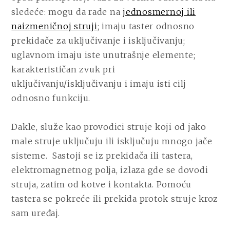
sledeće: mogu da rade na
jednosmernoj ili
naizmeničnoj struji
; imaju taster odnosno
prekidače za uključivanje i isključivanju;
uglavnom imaju iste unutrašnje elemente;
karakterističan zvuk pri
uključivanju/isključivanju i imaju isti cilj
odnosno funkciju.
Dakle, služe kao provodici struje koji od jako
male struje uključuju ili isključuju mnogo jače
sisteme.
Sastoji se iz prekidača ili tastera,
elektromagnetnog polja, izlaza gde se dovodi
struja, zatim od kotve i kontakta. Pomoću
tastera se pokreće ili prekida protok struje kroz
sam uređaj.