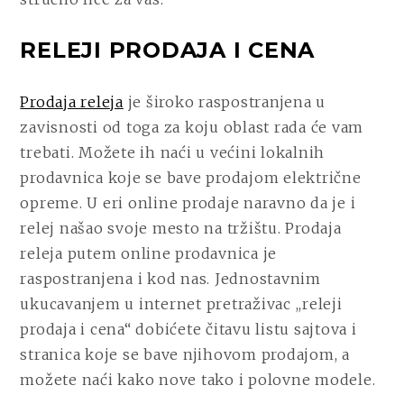
RELEJI PRODAJA I CENA
Prodaja releja
je široko raspostranjena u
zavisnosti od toga za koju oblast rada će vam
trebati. Možete ih naći u većini lokalnih
prodavnica koje se bave prodajom električne
opreme. U eri online prodaje naravno da je i
relej našao svoje mesto na tržištu. Prodaja
releja putem online prodavnica je
raspostranjena i kod nas. Jednostavnim
ukucavanjem u internet pretraživac ,,releji
prodaja i cena“ dobićete čitavu listu sajtova i
stranica koje se bave njihovom prodajom, a
možete naći kako nove tako i polovne modele.