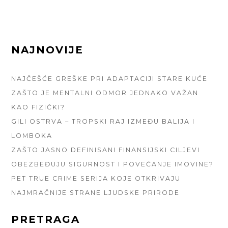
FOOTER
NAJNOVIJE
SIDEBAR
NAJČEŠĆE GREŠKE PRI ADAPTACIJI STARE KUĆE
ZAŠTO JE MENTALNI ODMOR JEDNAKO VAŽAN
KAO FIZIČKI?
GILI OSTRVA – TROPSKI RAJ IZMEĐU BALIJA I
LOMBOKA
ZAŠTO JASNO DEFINISANI FINANSIJSKI CILJEVI
OBEZBEĐUJU SIGURNOST I POVEĆANJE IMOVINE?
PET TRUE CRIME SERIJA KOJE OTKRIVAJU
NAJMRAČNIJE STRANE LJUDSKE PRIRODE
PRETRAGA