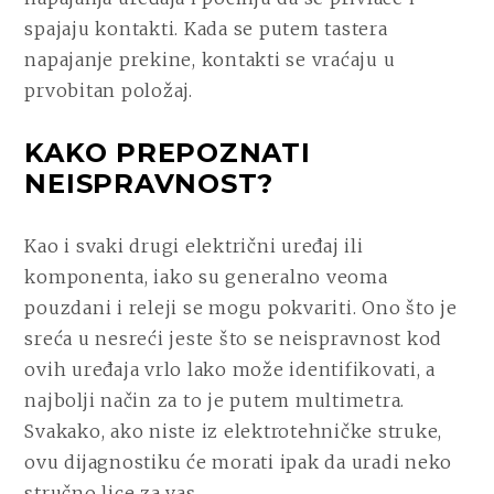
spajaju kontakti. Kada se putem tastera
napajanje prekine, kontakti se vraćaju u
prvobitan položaj.
KAKO PREPOZNATI
NEISPRAVNOST?
Kao i svaki drugi električni uređaj ili
komponenta, iako su generalno veoma
pouzdani i releji se mogu pokvariti. Ono što je
sreća u nesreći jeste što se neispravnost kod
ovih uređaja vrlo lako može identifikovati, a
najbolji način za to je putem multimetra.
Svakako, ako niste iz elektrotehničke struke,
ovu dijagnostiku će morati ipak da uradi neko
stručno lice za vas.