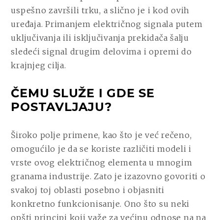
uspešno završili trku, a slično je i kod ovih
uređaja. Primanjem električnog signala putem
uključivanja ili isključivanja prekidača šalju
sledeći signal drugim delovima i opremi do
krajnjeg cilja.
ČEMU SLUŽE I GDE SE
POSTAVLJAJU?
Široko polje primene, kao što je već rečeno,
omogućilo je da se koriste različiti modeli i
vrste ovog električnog elementa u mnogim
granama industrije. Zato je izazovno govoriti o
svakoj toj oblasti posebno i objasniti
konkretno funkcionisanje. Ono što su neki
opšti principi koji važe za većinu odnose na na