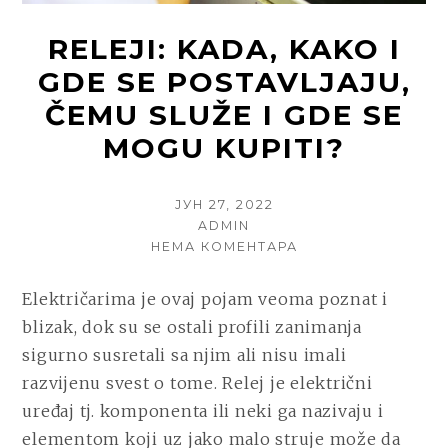
RELEJI: KADA, KAKO I
GDE SE POSTAVLJAJU,
ČEMU SLUŽE I GDE SE
MOGU KUPITI?
POSTED
ЈУН 27, 2022
ON
AUTHOR
ADMIN
НА
НЕМА КОМЕНТАРА
RELEJI:
KADA,
Električarima je ovaj pojam veoma poznat i
KAKO
blizak, dok su se ostali profili zanimanja
I
GDE
sigurno susretali sa njim ali nisu imali
SE
razvijenu svest o tome. Relej je električni
POSTAVLJAJU,
uređaj tj. komponenta ili neki ga nazivaju i
ČEMU
SLUŽE
elementom koji uz jako malo struje može da