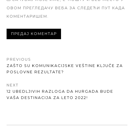
ОВОМ ПРЕГЛЕДАЧУ ВЕБА ЗА СЛЕДЕЋИ ПУТ КАДА
КОМЕНТАРИШЕМ.
КРЕТАЊЕ
PREVIOUS
PREVIOUS
ZAŠTO SU KOMUNIKACIJSKE VEŠTINE KLJUČE ZA
ЧЛАНКА
POST:
POSLOVNE REZULTATE?
NEXT
NEXT
12 UBEDLJIVIH RAZLOGA DA HURGADA BUDE
POST:
VAŠA DESTINACIJA ZA LETO 2022!