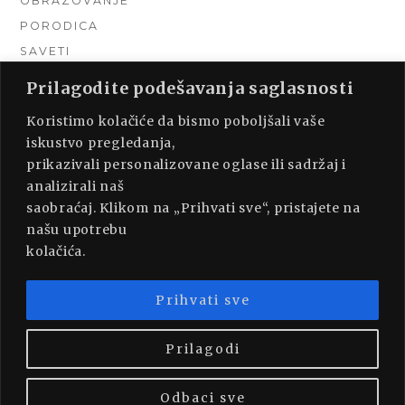
OBRAZOVANJE
PORODICA
SAVETI
TEHNIKA
Prilagodite podešavanja saglasnosti
TURIZAM
Koristimo kolačiće da bismo poboljšali vaše
UNCATEGORIZED
iskustvo pregledanja,
URADI SAM
prikazivali personalizovane oglase ili sadržaj i
UREĐENJE DOMA
analizirali naš
ZDRAVLJE
saobraćaj. Klikom na „Prihvati sve“, pristajete na
našu upotrebu
kolačića.
Prihvati sve
PROUDLY POWERED BY WORDPRESS
|
THEME:
MUNSA LITE BY
FOXLAND
.
Prilagodi
Odbaci sve
BACK TO TOP