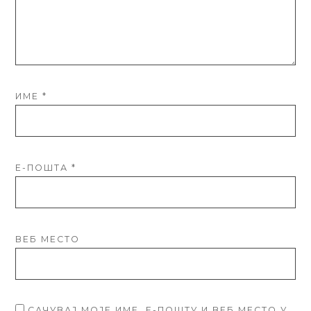
ИМЕ
*
Е-ПОШТА
*
ВЕБ МЕСТО
САЧУВАЈ МОЈЕ ИМЕ, Е-ПОШТУ И ВЕБ МЕСТО У