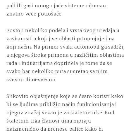
I
pali ili gasi mnogo jače sisteme odnosno
GDE
znatno veće potrošače.
SE
MOGU
KUPITI?
Postoji nekoliko podela i vrsta ovog uređaja u
zavisnosti u kojoj se oblasti primenjuje i na
koji način. Na primer svaki automobil ga sadrži,
a njegova široka primena u različitim oblastima
rada i industrijama doprinela je tome da se
svako bar nekoliko puta susretao sa njim,
svesno ili nesvesno.
Slikovito objašnjenje koje se često koristi kako
bi se ljudima približio način funkcionisanja i
njegov značaj vezan je za štafetne trke. Kod
štafetnih trka članovi tima moraju
naizmenično da prenose palice kako bi