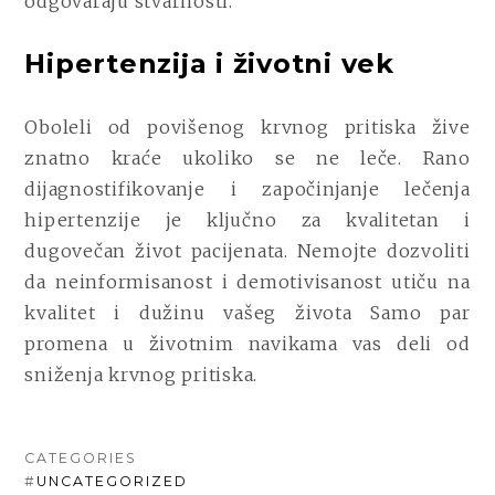
odgovaraju stvarnosti.
Hipertenzija i životni vek
Oboleli od povišenog krvnog pritiska žive
znatno kraće ukoliko se ne leče. Rano
dijagnostifikovanje i započinjanje lečenja
hipertenzije je ključno za kvalitetan i
dugovečan život pacijenata. Nemojte dozvoliti
da neinformisanost i demotivisanost utiču na
kvalitet i dužinu vašeg života Samo par
promena u životnim navikama vas deli od
sniženja krvnog pritiska.
CATEGORIES
#
UNCATEGORIZED