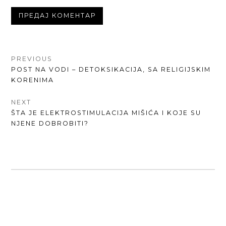
КРЕТАЊЕ
PREVIOUS
PREVIOUS
POST NA VODI – DETOKSIKACIJA, SA RELIGIJSKIM
ЧЛАНКА
POST:
KORENIMA
NEXT
NEXT
ŠTA JE ELEKTROSTIMULACIJA MIŠIĆA I KOJE SU
POST:
NJENE DOBROBITI?