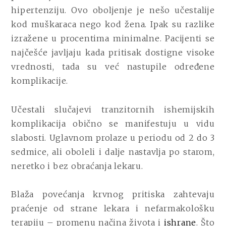
hipertenziju. Ovo oboljenje je nešo učestalije
kod muškaraca nego kod žena. Ipak su razlike
izražene u procentima minimalne. Pacijenti se
najčešće javljaju kada pritisak dostigne visoke
vrednosti, tada su već nastupile određene
komplikacije.
Učestali slučajevi tranzitornih ishemijskih
komplikacija obično se manifestuju u vidu
slabosti. Uglavnom prolaze u periodu od 2 do 3
sedmice, ali oboleli i dalje nastavlja po starom,
neretko i bez obraćanja lekaru.
Blaža povećanja krvnog pritiska zahtevaju
praćenje od strane lekara i nefarmakološku
terapiju – promenu načina života i
ishrane
. Što