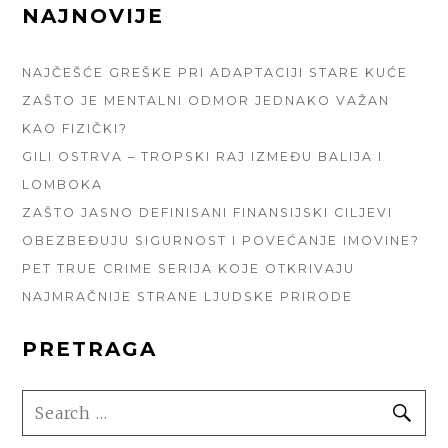
FOOTER
NAJNOVIJE
SIDEBAR
NAJČEŠĆE GREŠKE PRI ADAPTACIJI STARE KUĆE
ZAŠTO JE MENTALNI ODMOR JEDNAKO VAŽAN
KAO FIZIČKI?
GILI OSTRVA – TROPSKI RAJ IZMEĐU BALIJA I
LOMBOKA
ZAŠTO JASNO DEFINISANI FINANSIJSKI CILJEVI
OBEZBEĐUJU SIGURNOST I POVEĆANJE IMOVINE?
PET TRUE CRIME SERIJA KOJE OTKRIVAJU
NAJMRAČNIJE STRANE LJUDSKE PRIRODE
PRETRAGA
SEARCH
SE
FOR: