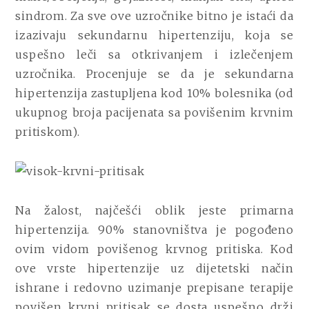
sindrom. Za sve ove uzročnike bitno je istaći da
izazivaju sekundarnu hipertenziju, koja se
uspešno leči sa otkrivanjem i izlečenjem
uzročnika. Procenjuje se da je sekundarna
hipertenzija zastupljena kod 10% bolesnika (od
ukupnog broja pacijenata sa povišenim krvnim
pritiskom).
Na žalost, najčešći oblik jeste primarna
hipertenzija. 90% stanovništva je pogođeno
ovim vidom povišenog krvnog pritiska. Kod
ove vrste hipertenzije u
z dijetetski način
ishrane i redovno uzimanje prepisane terapije
povišen krvni pritisak se dosta uspešno drži