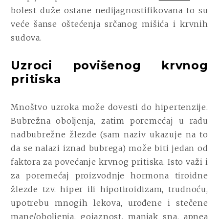
bolest duže ostane nedijagnostifikovana to su
veće šanse oštećenja srčanog mišića i krvnih
sudova.
Uzroci povišenog krvnog
pritiska
Mnoštvo uzroka može dovesti do hipertenzije.
Bubrežna oboljenja, zatim poremećaj u radu
nadbubrežne žlezde (sam naziv ukazuje na to
da se nalazi iznad bubrega) može biti jedan od
faktora za povećanje krvnog pritiska. Isto važi i
za poremećaj proizvodnje hormona tiroidne
žlezde tzv. hiper ili hipotiroidizam, trudnoću,
upotrebu mnogih lekova, urođene i stečene
mane/oboljenja, gojaznost, manjak sna, apnea