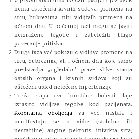
nema oštećenja krvnih sudova, promena na
srcu, bubrezima, niti vidljivih promena na
očnom dnu. U početnoj fazi mogu se javiti
neizražene tegobe i zabeležiti blago
povećanje pritiska.
Druga faza već pokazuje vidljive promene na
srcu, bubrezima, ali i očnom dnu koje samo
predstavlja ‚‚ogledalo’’ prave slike stanja
ostalih organa i krvnih sudova koji su
oštećeni usled nelečene hipertenzije.
Treća etapa ove hronične bolesti daje
izrazito vidljive tegobe kod pacijenata.
Koronarna oboljenja
su već nastala i
manifestuju se u vidu: (stabilne ili
nestabilne) angine pektoris, infarkta srca,
moždanog udara i drugih komplikacija koje