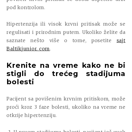
pod kontrolom.
Hipertenzija ili visok krvni pritisak može se
regulisati i prirodnim putem. Ukoliko želite da
saznate nešto više o tome, posetite
sajt
Baltikjunior. com
.
Krenite na vreme kako ne bi
stigli do trećeg stadijuma
bolesti
Pacijent sa povišenim krvnim pritiskom, može
proći kroz 3 faze bolesti, ukoliko na vreme ne
otkrije hipertenziju.
U prvom stadijumu bolesti, pacijent još uvek