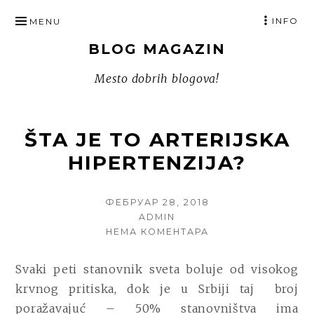
SKIP
INFO
MENU
TO
BLOG MAGAZIN
CONTENT
Mesto dobrih blogova!
ŠTA JE TO ARTERIJSKA
HIPERTENZIJA?
POSTED
ФЕБРУАР 28, 2018
ON
AUTHOR
ADMIN
НА
НЕМА КОМЕНТАРА
ŠTA
JE
Svaki peti stanovnik sveta boluje od visokog
TO
krvnog pritiska, dok je u Srbiji taj
broj
ARTERIJSKA
HIPERTENZIJA?
poražavajuć – 50% stanovništva ima