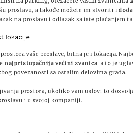
 misli na parking, otežaćete vašim zvanicama
šu proslavu, a takođe možete im stvoriti i
doda
azak na proslavu i odlazak sa iste plaćanjem ta
t lokacije
prostora vaše proslave, bitna je i lokacija. Najbo
je
najpristupačnija većini zvanica
, a to je ug
zbog povezanosti sa ostalim delovima grada.
jivanja prostora, ukoliko vam uslovi to dozvol
roslavu i u svojoj kompaniji.