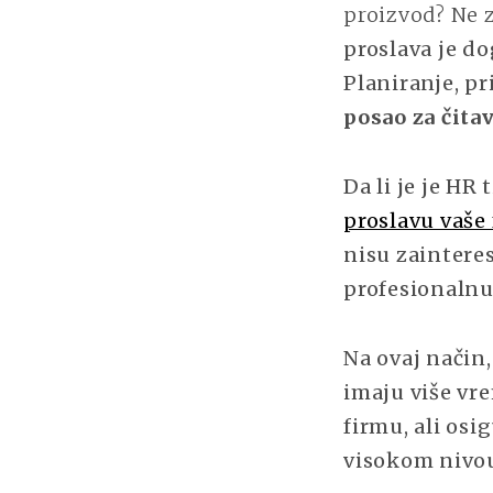
proizvod? Ne z
proslava je d
Planiranje, pr
posao za čita
Da li je je HR
proslavu vaše
nisu zaintere
profesionaln
Na ovaj način,
imaju više vre
firmu, ali os
visokom nivo