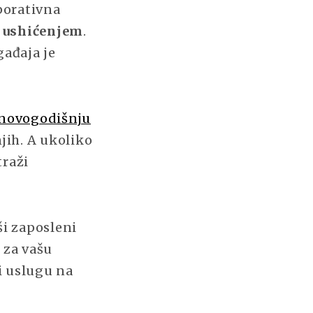
porativna
a ushićenjem
.
gađaja je
 novogodišnju
jih. A ukoliko
traži
ši zaposleni
 za vašu
i uslugu na