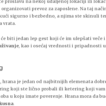
e proslavu na nekoj udaljenoj lokaciji ili lokac
 organizovati prevoz za zaposlene. Na taj način
i kući sigurno i bezbedno, a njima ste skinuli t
a vrata.
 će biti jedan lep gest koji će im ulepšati veče i
živanje
, kao i osećaj vrednosti i pripadnosti 
g
, hrana je jedan od najbitnijih elemenata dobr
ring koji ste lično probali ili ketering koji vam
soba u koju imate poverenje. Hrana mora da b
ukusna
.