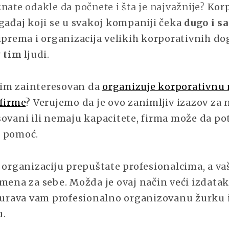
DOBRU
nate odakle da počnete i šta je najvažnije?
Kor
POSLOVNU
ogađaj koji se u svakoj kompaniji čeka
dugo i s
PROSLAVU?
iprema i organizacija velikih korporativnih do
v tim
ljudi.
 tim zainteresovan da
organizuje korporativnu
 firme
? Verujemo da je ovo zanimljiv izazov za n
sovani ili nemaju kapacitete, firma može da po
u pomoć.
 organizaciju prepuštate profesionalcima, a va
mena za sebe. Možda je ovaj način veći izdatak
igurava vam profesionalno organizovanu žurku 
u.