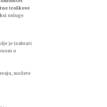
komoditet
tne troškove
ksi usluge.
lje je izabrati
lavnom u
javaju, možete