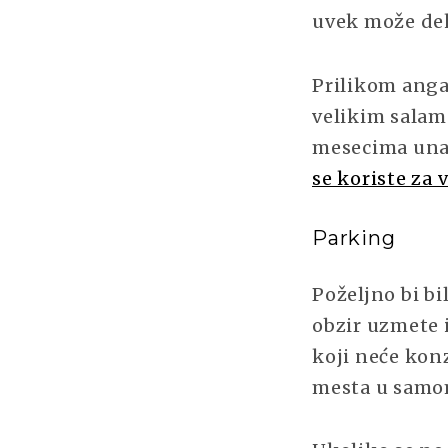
uvek može deko
Prilikom anga
velikim salam
mesecima unaz
se koriste za 
Parking
Poželjno bi b
obzir uzmete 
koji neće kon
mesta u samom