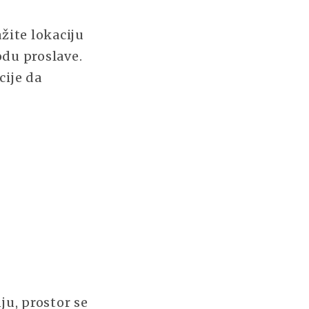
žite lokaciju
du proslave.
cije da
ju, prostor se