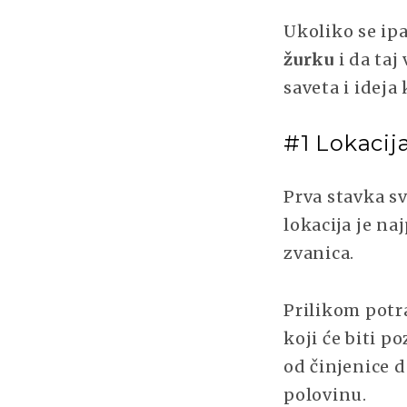
Ukoliko se ip
žurku
i da taj
saveta i ideja
#1 Lokacija
Prva stavka sv
lokacija je na
zvanica.
Prilikom potr
koji će biti p
od činjenice d
polovinu.