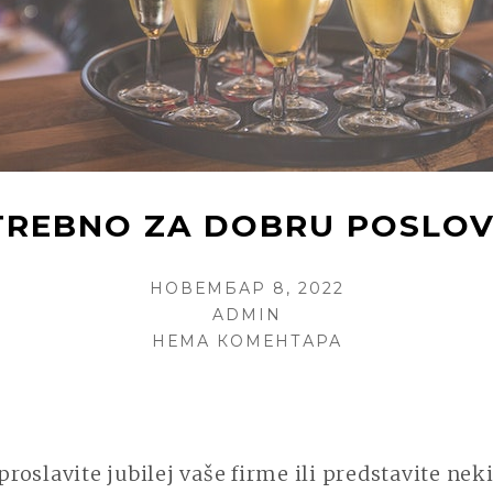
OTREBNO ZA DOBRU POSLO
POSTED
НОВЕМБАР 8, 2022
ON
AUTHOR
ADMIN
НА
НЕМА КОМЕНТАРА
ŠTA
JE
SVE
POTREBNO
 proslavite jubilej vaše firme ili predstavite nek
ZA