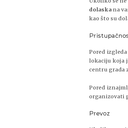
Ukoliko se ne
dolaska
na va
kao što su dol
Pristupačnos
Pored izgleda 
lokaciju koja 
centru grada 
Pored iznajml
organizovati p
Prevoz