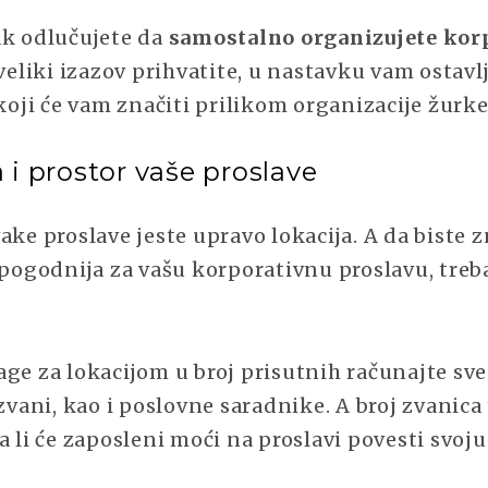
ak odlučujete da
samostalno organizujete kor
 veliki izazov prihvatite, u nastavku vam ostav
 koji će vam značiti prilikom organizacije žurke
 i prostor vaše proslave
ake proslave jeste upravo lokacija. A da biste z
jpogodnija za vašu korporativnu proslavu, treba
age za lokacijom u broj prisutnih računajte sv
ozvani, kao i poslovne saradnike. A broj zvanica
a li će zaposleni moći na proslavi povesti svoj