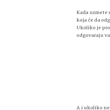
Kada uzmete u 
koja će da od
Ukoliko je pr
odgovaraju va
A i ukoliko ne