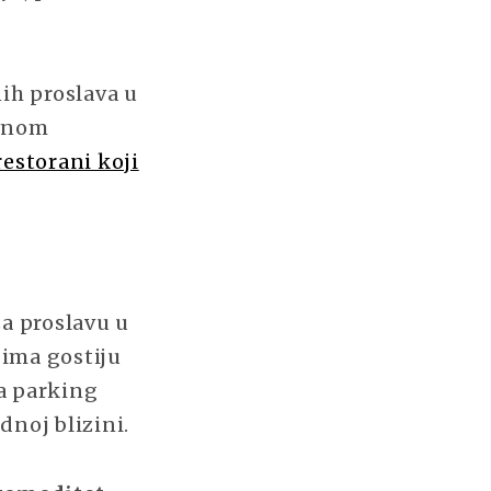
ih proslava u
avnom
restorani koji
za proslavu u
ima gostiju
a parking
dnoj blizini.