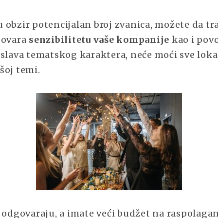
obzir potencijalan broj zvanica, možete da tra
govara
senzibilitetu vaše kompanije
kao i povo
oslava tematskog karaktera, neće moći sve loka
šoj temi.
 odgovaraju, a imate veći budžet na raspolagan