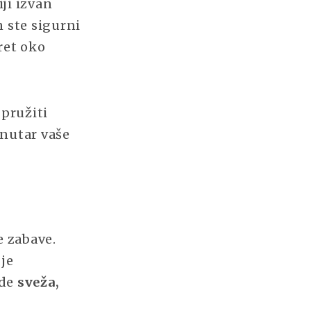
iji izvan
 ste sigurni
eret oko
 pružiti
unutar vaše
e zabave.
 je
ude
sveža,