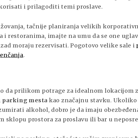
risati i prilagoditi temi proslave.
žovanja, tačnije planiranja velikih korporativn
a i restoranima, imajte na umu da se one ugl
ad moraju rezervisati. Pogotovo velike sale i
venčanja
.
ilo da prilikom potrage za idealnom lokacijom 
i
parking mesta
kao značajnu stavku. Ukoliko 
zumirati alkohol, dobro je da imaju obezbeđen
 sklopu prostora za proslavu ili bar u neposre