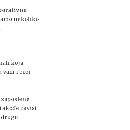
porativnu
ljamo nekoliko
.
nali koja
 vam i broj
e zaposlene
 takođe zavisi
u drugu