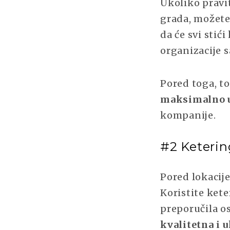
Ukoliko pravit
grada, možete
da će svi stić
organizacije s
Pored toga, to
maksimalno u
kompanije.
#2 Keterin
Pored lokacije
Koristite kete
preporučila o
kvalitetna i 