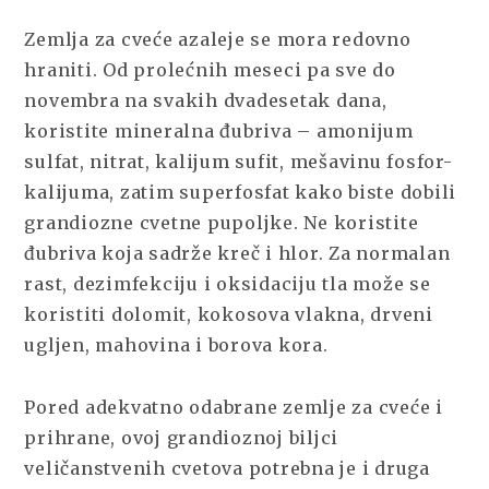
Zemlja za cveće azaleje se mora redovno
hraniti. Od prolećnih meseci pa sve do
novembra na svakih dvadesetak dana,
koristite mineralna đubriva – amonijum
sulfat, nitrat, kalijum sufit, mešavinu fosfor-
kalijuma, zatim superfosfat kako biste dobili
grandiozne cvetne pupoljke. Ne koristite
đubriva koja sadrže kreč i hlor. Za normalan
rast, dezimfekciju i oksidaciju tla može se
koristiti dolomit, kokosova vlakna, drveni
ugljen, mahovina i borova kora.
Pored adekvatno odabrane zemlje za cveće i
prihrane, ovoj grandioznoj biljci
veličanstvenih cvetova potrebna je i druga