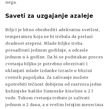
nega.
Saveti za uzgajanje azaleje
Biljci je bitno obezbediti adekvatnu svetlost,
temperaturu koja ne bi trebala da prelazi
dvadeset stepeni. Mlade biljke treba
presađivati jednom godišnje, a odrasle
jednom u 4 godine. Da bi se podstakao proces
cvetanja biljku je potrebno obrezivati i
uklanjati mlade izdanke izrasle u blizini
cvetnih pupoljaka. Za zalivanje možete
upotrebiti tečnost dobijenu od rastvora jedne
kuhinjske kašike limunske kiseline u 2 l
vode. Tokom cvetanja trebate je zalivati
jednom u 2 dana, a u vrelim letnjim mesecima