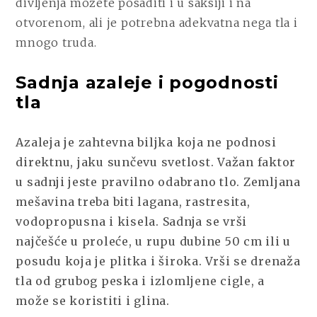
divljenja možete posaditi i u saksiji i na
otvorenom, ali je potrebna adekvatna nega tla i
mnogo truda.
Sadnja azaleje i pogodnosti
tla
Azaleja je zahtevna biljka koja ne podnosi
direktnu, jaku sunčevu svetlost. Važan faktor
u sadnji jeste pravilno odabrano tlo. Zemljana
mešavina treba biti lagana, rastresita,
vodopropusna i kisela. Sadnja se vrši
najčešće u proleće, u rupu dubine 50 cm ili u
posudu koja je plitka i široka. Vrši se drenaža
tla od grubog peska i izlomljene cigle, a
može se koristiti i glina.