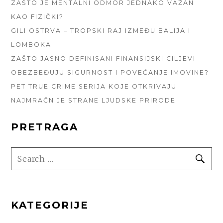
ZAŠTO JE MENTALNI ODMOR JEDNAKO VAŽAN
KAO FIZIČKI?
GILI OSTRVA – TROPSKI RAJ IZMEĐU BALIJA I
LOMBOKA
ZAŠTO JASNO DEFINISANI FINANSIJSKI CILJEVI
OBEZBEĐUJU SIGURNOST I POVEĆANJE IMOVINE?
PET TRUE CRIME SERIJA KOJE OTKRIVAJU
NAJMRAČNIJE STRANE LJUDSKE PRIRODE
PRETRAGA
SEARCH
SE
FOR:
KATEGORIJE