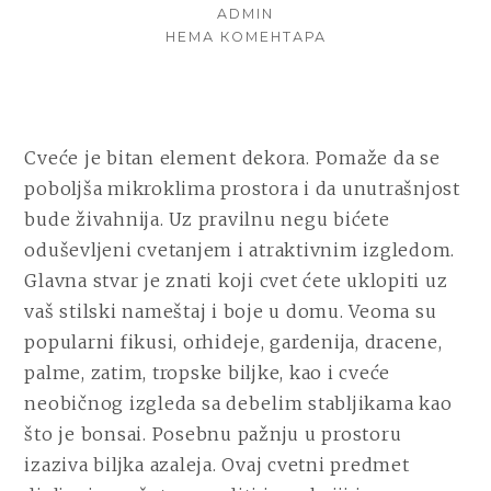
ON
AUTHOR
ADMIN
НА
НЕМА КОМЕНТАРА
STRUKTURA
ZEMLJIŠTA
I
ADEKVATNO
UZGAJANJE
Cveće je bitan element dekora. Pomaže da se
AZALEJA
poboljša mikroklima prostora i da unutrašnjost
bude živahnija. Uz pravilnu negu bićete
oduševljeni cvetanjem i atraktivnim izgledom.
Glavna stvar je znati koji cvet ćete uklopiti uz
vaš stilski nameštaj i boje u domu. Veoma su
popularni fikusi, orhideje, gardenija, dracene,
palme, zatim, tropske biljke, kao i cveće
neobičnog izgleda sa debelim stabljikama kao
što je bonsai. Posebnu pažnju u prostoru
izaziva biljka azaleja. Ovaj cvetni predmet