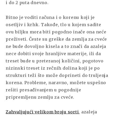
i do 2 puta dnevno.
Bitno je voditi računa i o korenu koji je
osetljiv i krhk. Takođe, tlo u kojem sadite
ovu biljku mora biti pogodno inače ona neće
preživeti. Česte su greške da zemlja za cveće
ne bude dovoljno kisela a to znači da azaleja
nece dobiti svoje hranljive materije, ili da
treset bude u preteranoj količini, pogotovo
nizinski treset iz rečnih dolina koji je po
strukturi teži što može doprineti do truljenja
korena. Probleme, naravno, možete uspešno
rešiti presađivanjem u pogodnije
pripremljenu zemlju za cveće.
Zahvaljujući velikom broju sorti
, azaleja