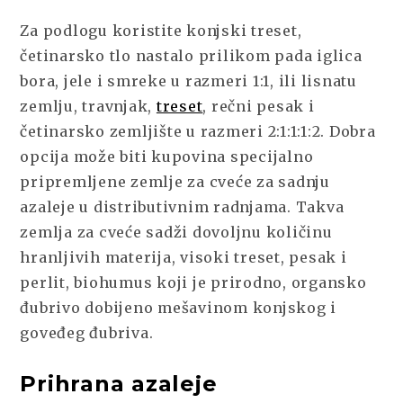
Za podlogu koristite konjski treset,
četinarsko tlo nastalo prilikom pada iglica
bora, jele i smreke u razmeri 1:1, ili lisnatu
zemlju, travnjak,
treset
, rečni pesak i
četinarsko zemljište u razmeri 2:1:1:1:2. Dobra
opcija može biti kupovina specijalno
pripremljene zemlje za cveće za sadnju
azaleje u distributivnim radnjama. Takva
zemlja za cveće sadži dovoljnu količinu
hranljivih materija, visoki treset, pesak i
perlit, biohumus koji je prirodno, organsko
đubrivo dobijeno mešavinom konjskog i
goveđeg đubriva.
Prihrana azaleje