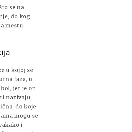
što se na
nje, do kog
 na mestu
ija
e u kojoj se
utna faza, u
bol, jer je on
ri nazivaju
ična, do koje
azama mogu se
svakako i