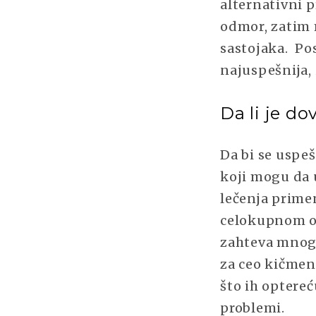
alternativni p
odmor, zatim 
sastojaka. Post
najuspešnija, 
Da li je do
Da bi se uspe
koji mogu da 
lečenja prime
celokupnom or
zahteva mnog
za ceo kičmen
što ih optere
problemi.