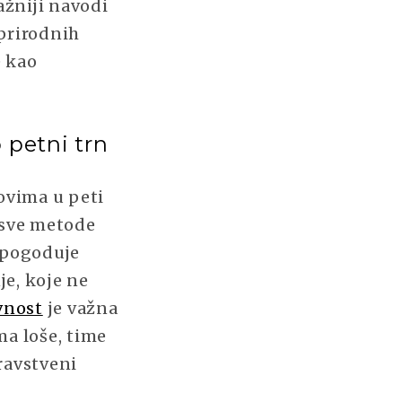
ažniji navodi
prirodnih
e kao
 petni trn
ovima u peti
 sve metode
 pogoduje
e, koje ne
vnost
je važna
ma loše, time
ravstveni