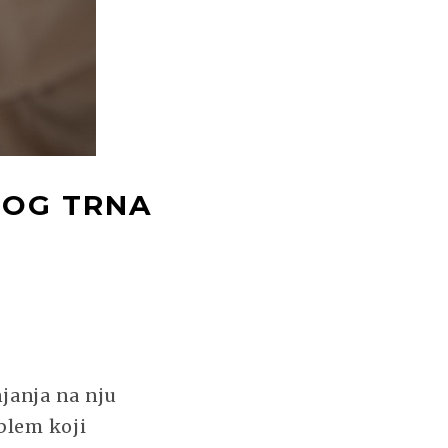
NOG TRNA
njanja na nju
oblem koji