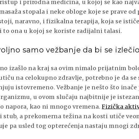
ristup i prirodna medicina, u kojoj se kao najv
masaža stopala i neke obloge koje se prave od 
oji, naravno, i fizikalna terapija, koja se istič
i to ona u kojoj se koriste radijalni talasi.
voljno samo vežbanje da bi se izlečio
šno izašlo na kraj sa ovim nimalo prijatnim bol
utiču na celokupno zdravlje, potrebno je da se
njuju istovremeno. Vežbanje je nešto što inače
ganizmu, u ovom slučaju najbitnije je istezanj
o napora, kao ni mnogo vremena.
Fizička akti
i stub, a prekomerna težina na kosti utiče veo
ćuje pa usled tog opterećenja nastaju mnogi zd