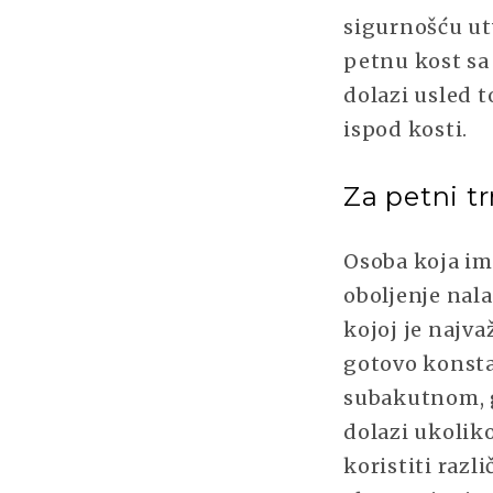
sigurnošću utv
petnu kost sa
dolazi usled t
ispod kosti.
Za petni t
Osoba koja i
oboljenje nala
kojoj je najvaž
gotovo konstan
subakutnom, g
dolazi ukolik
koristiti razli