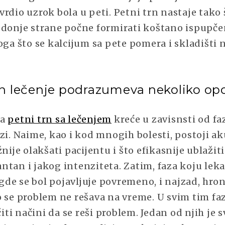
rdio uzrok bola u peti. Petni trn nastaje tako 
 donje strane počne formirati koštano ispupče
oga što se kalcijum sa pete pomera i skladišti
rn lečenje podrazumeva nekoliko opc
ma
petni trn sa lečenjem
kreće u zavisnsti od faz
zi. Naime, kao i kod mnogih bolesti, postoji ak
nije olakšati pacijentu i što efikasnije ublažiti 
tan i jakog intenziteta. Zatim, faza koju leka
de se bol pojavljuje povremeno, i najzad, hron
o se problem ne rešava na vreme. U svim tim f
čiti načini da se reši problem. Jedan od njih je 