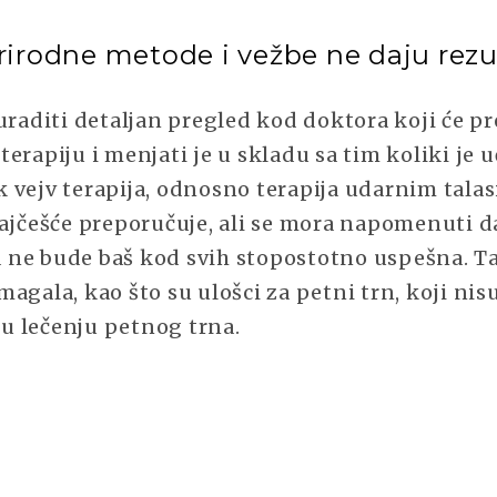
rirodne metode i vežbe ne daju rezu
uraditi detaljan pregled kod doktora koji će pr
erapiju i menjati je u skladu sa tim koliki je 
 vejv terapija, odnosno terapija udarnim talas
ajčešće preporučuje, ali se mora napomenuti da
ne bude baš kod svih stopostotno uspešna. Ta
agala, kao što su ulošci za petni trn, koji nisu
 lečenju petnog trna.