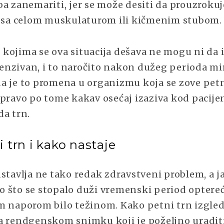
PETNOG
a zanemariti, jer se može desiti da prouzrokuj
TRNA
o sa celom muskulaturom ili kičmenim stubom.
kojima se ova situacija dešava ne mogu ni da i
ntenzivan, i to naročito nakon dužeg perioda mi
a je to promena u organizmu koja se zove petni
upravo po tome kakav osećaj izaziva kod pacije
da trn.
i trn i kako nastaje
stavlja ne tako redak zdravstveni problem, a ja
 što se stopalo duži vremenski period optereću
m naporom bilo težinom. Kako petni trn izgleda
a rendgenskom snimku koji je poželjno uraditi 