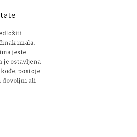
tate
edložiti
učinak imala.
ima jeste
 je ostavljena
kođe, postoje
 dovoljni ali