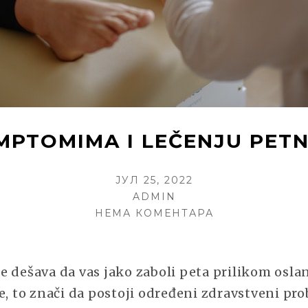
IMPTOMIMA I LEČENJU PET
POSTED
ЈУЛ 25, 2022
ON
AUTHOR
ADMIN
НА
НЕМА КОМЕНТАРА
SVE
O
SIMPTOMIMA
e dešava da vas jako zaboli peta prilikom osla
I
e, to znači da postoji određeni zdravstveni pr
LEČENJU