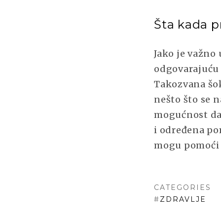
Šta kada p
Jako je važno 
odgovarajuću t
Takozvana šok
nešto što se n
mogućnost da 
i određena pom
mogu pomoći u
CATEGORIES
#
ZDRAVLJE