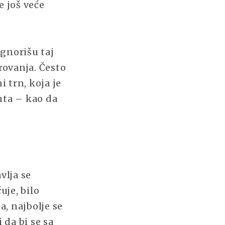
e još veće
gnorišu taj
rovanja. Često
 trn, koja je
nta – kao da
vlja se
je, bilo
, najbolje se
da bi se sa