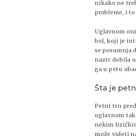
nikako ne treb
probleme, i t
Uglavnom oni 
bol, koji je i
se posumnja d
naziv dobila 
ga u petu uba
Šta je petn
Petni trn pred
uglavnom tako
nekim fizički
može videti n