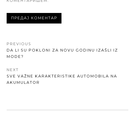
КОМЕНТАРИШЕМ.
КРЕТАЊЕ
PREVIOUS
PREVIOUS
DA LI SU POKLONI ZA NOVU GODINU IZAŠLI IZ
ЧЛАНКА
POST:
MODE?
NEXT
NEXT
SVE VAŽNE KARAKTERISTIKE AUTOMOBILA NA
POST:
AKUMULATOR