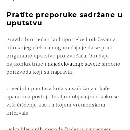
Pratite preporuke sadržane u
uputstvu
Pravilo broj jedan kod upotrebe i održavanja
bilo kojeg električnog uređaja je da se prati
originalno uputstvo proizvođača. Oni daju
najkonkretnije i
najadekvatnije savete
shodno
porizvodu koji su napravili.
U većini uputstava koja su sadržana u kafe
aparatima postoji detaljno objašnjeno kako se
vrši čišćenje kao i u kojem vremenskom
intervalu.
Osim klasičnih metoda čišćenja, savremeni