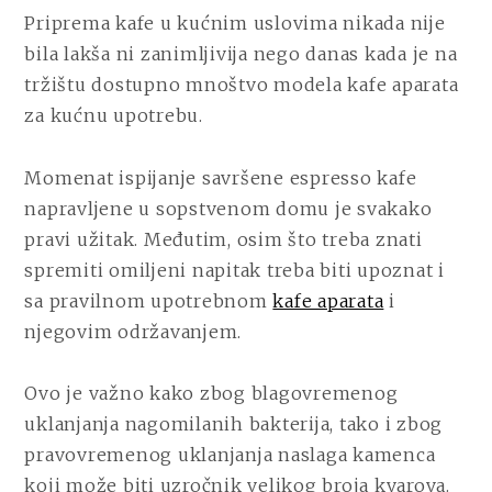
Priprema kafe u kućnim uslovima nikada nije
bila lakša ni zanimljivija nego danas kada je na
tržištu dostupno mnoštvo modela kafe aparata
za kućnu upotrebu.
Momenat ispijanje savršene espresso kafe
napravljene u sopstvenom domu je svakako
pravi užitak. Međutim, osim što treba znati
spremiti omiljeni napitak treba biti upoznat i
sa pravilnom upotrebnom
kafe aparata
i
njegovim održavanjem.
Ovo je važno kako zbog blagovremenog
uklanjanja nagomilanih bakterija, tako i zbog
pravovremenog uklanjanja naslaga kamenca
koji može biti uzročnik velikog broja kvarova.