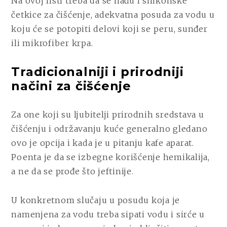
Na ovoj listi treba da se nađu i silikonske
četkice za čišćenje, adekvatna posuda za vodu u
koju će se potopiti delovi koji se peru, sunđer
ili mikrofiber krpa.
Tradicionalniji i prirodniji
načini za čišćenje
Za one koji su ljubitelji prirodnih sredstava u
čišćenju i održavanju kuće generalno gledano
ovo je opcija i kada je u pitanju kafe aparat.
Poenta je da se izbegne korišćenje hemikalija,
a ne da se prođe što jeftinije.
U konkretnom slučaju u posudu koja je
namenjena za vodu treba sipati vodu i sirće u