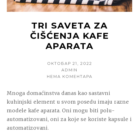
TRI SAVETA ZA
ČIŠĆENJA KAFE
APARATA
POSTED
ОКТОБАР 21, 2022
ON
AUTHOR
ADMIN
НА
НЕМА КОМЕНТАРА
TRI
SAVETA
Mnoga domaćinstva danas kao sastavni
ZA
kuhinjski element u svom posedu imaju razne
ČIŠĆENJA
KAFE
modele kafe aparata. Oni mogu biti polu-
APARATA
automatizovani, oni za koje se koriste kapsule i
automatizovani.