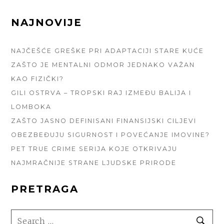
FOOTER
NAJNOVIJE
SIDEBAR
NAJČEŠĆE GREŠKE PRI ADAPTACIJI STARE KUĆE
ZAŠTO JE MENTALNI ODMOR JEDNAKO VAŽAN
KAO FIZIČKI?
GILI OSTRVA – TROPSKI RAJ IZMEĐU BALIJA I
LOMBOKA
ZAŠTO JASNO DEFINISANI FINANSIJSKI CILJEVI
OBEZBEĐUJU SIGURNOST I POVEĆANJE IMOVINE?
PET TRUE CRIME SERIJA KOJE OTKRIVAJU
NAJMRAČNIJE STRANE LJUDSKE PRIRODE
PRETRAGA
SEARCH
SE