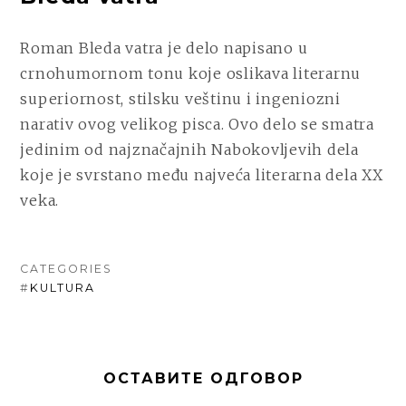
Roman Bleda vatra je delo napisano u
crnohumornom tonu koje oslikava literarnu
superiornost, stilsku veštinu i ingeniozni
narativ ovog velikog pisca. Ovo delo se smatra
jedinim od najznačajnih Nabokovljevih dela
koje je svrstano među najveća literarna dela XX
veka.
CATEGORIES
#
KULTURA
ОСТАВИТЕ ОДГОВОР