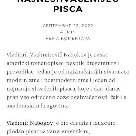
PISCA
POSTED
СЕПТЕМБАР 22, 2022
ON
AUTHOR
ADMIN
НА
НЕМА КОМЕНТАРА
VLADIMIR
NABOKOV
Vladimir Vladimirovič Nabokov je rusko-
–
američki romanopisac, pesnik, dragamturg i
NAJPOZNATIJA
DELA
prevodilac. Jedan je od najznačajnijih stvaralaca
NAJNESHVAĆENIJE
modernizma i postmodernizma i jedan od
PISCA
najmanje shvaćenih pisaca, koje i dan-danas
prati veo određene doze neshvaćenosti, čak i u
akademskim krugovima.
Vladimir Nabokov
je bio erudita i izuzetno
plodan pisac sa vanvremenskim,