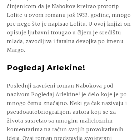
činjenicom da je Nabokov kreirao prototip
Lolite u ovom romanu još 1932. godine, mnogo
pre nego što je napisao Lolitu. U ovoj knjizi on
opisuje ljubavni trougao u čijem je središtu
mlada, zavodljiva i fatalna devojka po imenu
Margo.
Pogledaj Arlekine!
Poslednji završeni roman Nabokova pod
nazivom Pogledaj Arlekine! je delo koje je po
mnogo čemu značajno. Neki ga čak nazivaju i
pseudoautobriografijom autora koji se za
života susretao sa mnogim malicioznim
komentarima na račun svojih provokativnih
ideja. Ovaj roman predstavlja svojevrsni