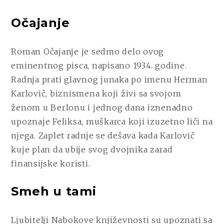
Očajanje
Roman Očajanje je sedmo delo ovog
eminentnog pisca, napisano 1934. godine.
Radnja prati glavnog junaka po imenu Herman
Karlovič, biznismena koji živi sa svojom
ženom u Berlonu i jednog dana iznenadno
upoznaje Feliksa, muškarca koji izuzetno liči na
njega. Zaplet radnje se dešava kada Karlovič
kuje plan da ubije svog dvojnika zarad
finansijske koristi.
Smeh u tami
Ljubitelji Nabokove književnosti su upoznati sa