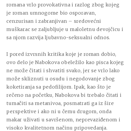
romana vrlo provokativna i razlog zbog kojeg
je roman umnogome bio osporavan,
cenzurisan i zabranjivan – sredovećni
muškarac se zaljubljuje u maloletnu devojčicu i
sa njom razvija ljubavno-seksualni odnos.
I pored izvrsnih kritika koje je roman dobio,
ovo delo je Nabokova obeležilo kao pisca kojeg
ne može čitati i shvatiti svako, jer se vrlo lako
može skliznuti u osudu i negodovanje zbog
koketiranja sa pedofilijom. Ipak, kao što je
rečeno na početku, Nabokova bi trebalo čitati i
tumačiti sa metanivoa, posmatrati ga iz šire
perspektive i ako ni u čemu drugom, onda
makar uživati u savršenom, neprevaziđenom i
visoko kvalitetnom načinu pripovedanja.