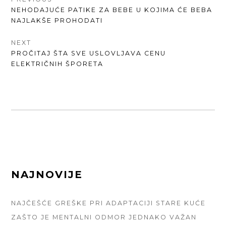
КРЕТАЊЕ
PREVIOUS
NEHODAJUĆE PATIKE ZA BEBE U KOJIMA ĆE BEBA
ЧЛАНКА
POST:
NAJLAKŠE PROHODATI
NEXT
NEXT
PROČITAJ ŠTA SVE USLOVLJAVA CENU
POST:
ELEKTRIČNIH ŠPORETA
FOOTER
NAJNOVIJE
SIDEBAR
NAJČEŠĆE GREŠKE PRI ADAPTACIJI STARE KUĆE
ZAŠTO JE MENTALNI ODMOR JEDNAKO VAŽAN