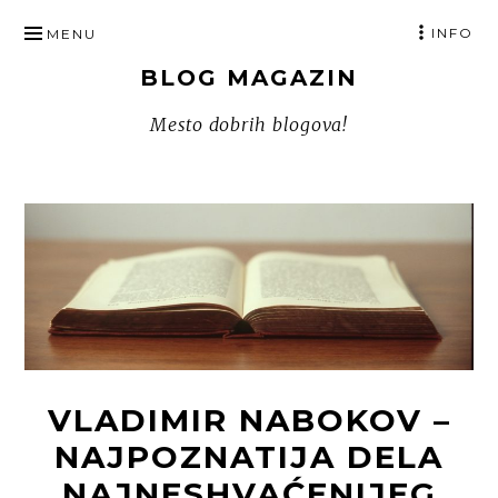
SKIP
INFO
MENU
TO
BLOG MAGAZIN
CONTENT
Mesto dobrih blogova!
VLADIMIR NABOKOV –
NAJPOZNATIJA DELA
NAJNESHVAĆENIJEG