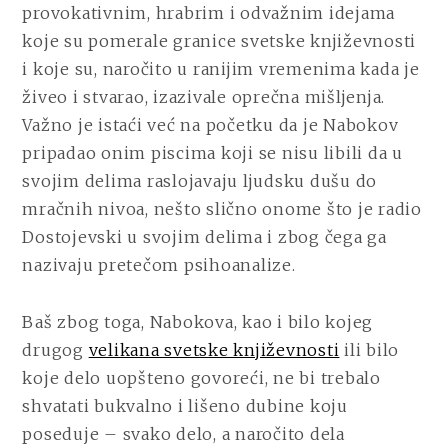
provokativnim, hrabrim i odvažnim idejama
koje su pomerale granice svetske književnosti
i koje su, naročito u ranijim vremenima kada je
živeo i stvarao, izazivale oprečna mišljenja.
Važno je istaći već na početku da je Nabokov
pripadao onim piscima koji se nisu libili da u
svojim delima raslojavaju ljudsku dušu do
mračnih nivoa, nešto slično onome što je radio
Dostojevski u svojim delima i zbog čega ga
nazivaju pretečom psihoanalize.
Baš zbog toga, Nabokova, kao i bilo kojeg
drugog
velikana svetske književnosti
ili bilo
koje delo uopšteno govoreći, ne bi trebalo
shvatati bukvalno i lišeno dubine koju
poseduje – svako delo, a naročito dela