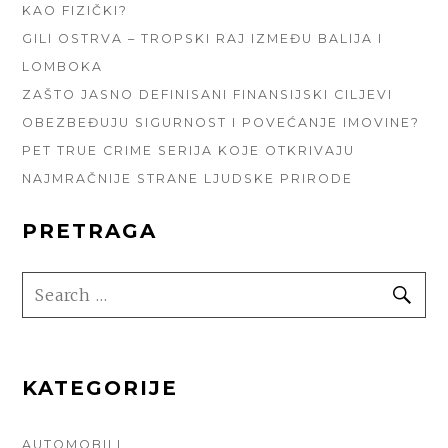
KAO FIZIČKI?
GILI OSTRVA – TROPSKI RAJ IZMEĐU BALIJA I
LOMBOKA
ZAŠTO JASNO DEFINISANI FINANSIJSKI CILJEVI
OBEZBEĐUJU SIGURNOST I POVEĆANJE IMOVINE?
PET TRUE CRIME SERIJA KOJE OTKRIVAJU
NAJMRAČNIJE STRANE LJUDSKE PRIRODE
PRETRAGA
SEARCH
SE
FOR:
KATEGORIJE
AUTOMOBILI