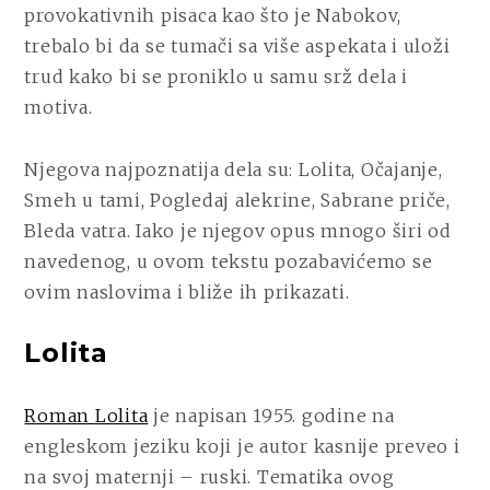
provokativnih pisaca kao što je Nabokov,
trebalo bi da se tumači sa više aspekata i uloži
trud kako bi se proniklo u samu srž dela i
motiva.
Njegova najpoznatija dela su:
Lolita, Očajanje,
Smeh u tami, Pogledaj alekrine, Sabrane priče,
Bleda vatra
. Iako je njegov opus mnogo širi od
navedenog, u ovom tekstu pozabavićemo se
ovim naslovima i bliže ih prikazati.
Lolita
Roman
Lolita
je napisan 1955. godine na
engleskom jeziku koji je autor kasnije preveo i
na svoj maternji – ruski. Tematika ovog