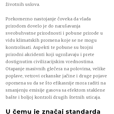
životnih uslova.
Prekomerno nastojanje čoveka da vlada
prirodom dovelo je do narušavanja
sveobuhvatne prirodnosti i pobune prirode u
vidu klimatskih promena koje se ne mogu
kontrolisati. Aspekti te pobune su brojni
prirodni akcidenti koji ugrožavaju i prete
dostignutim civilizacijskim vrednostima.
Otapanje masivnih glečera na polovima, velike
poplave, vetrovi orkanske jačine i druge pojave
opomena su da se što efikasnije mora raditi na
smanjenju emisije gasova sa efektom staklene
bašte i boljoj kontroli drugih štetnih uticaja.
U čemu je značaj standarda