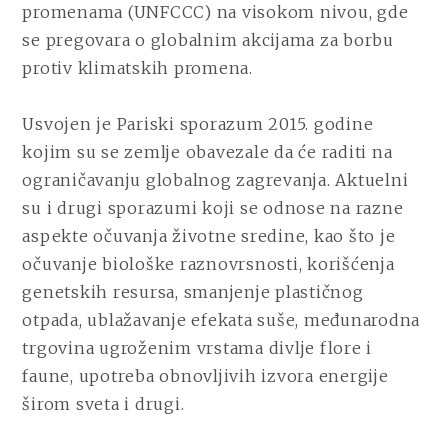
promenama (UNFCCC) na visokom nivou, gde
se pregovara o globalnim akcijama za borbu
protiv klimatskih promena.
Usvojen je Pariski sporazum 2015. godine
kojim su se zemlje obavezale da će raditi na
ograničavanju globalnog zagrevanja. Aktuelni
su i drugi sporazumi koji se odnose na razne
aspekte očuvanja životne sredine, kao što je
očuvanje biološke raznovrsnosti, korišćenja
genetskih resursa, smanjenje plastičnog
otpada, ublažavanje efekata suše, međunarodna
trgovina ugroženim vrstama divlje flore i
faune, upotreba obnovljivih izvora energije
širom sveta i drugi.