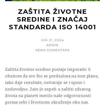
ZAŠTITA ŽIVOTNE
SREDINE I ZNAČAJ
STANDARDA ISO 14001
POSTED
ЈУН 21, 2024
ON
AUTHOR
ADMIN
НА
НЕМА КОМЕНТАРА
ZAŠTITA
ŽIVOTNE
SREDINE
Zaštita životne sredine postaje imperativ. S
I
ZNAČAJ
obzirom da sve što se preduzima na tom planu,
STANDARDA
iako daje rezultate, ostvaruje se i sporo i
ISO
nedovoljno. Zato je uspeh u zaštiti zdravog
14001
života na planeti merilo naše odgovornosti
prema sebi i životnom okruženju oko nas.