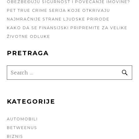
OBEZBEĐUJU SIGURNOST I POVEĆANJE IMOVINE?
PET TRUE CRIME SERIJA KOJE OTKRIVAJU
NAJMRAČNIJE STRANE LJUDSKE PRIRODE
KAKO DA SE FINANSIJSKI PRIPREMITE ZA VELIKE
ŽIVOTNE ODLUKE
PRETRAGA
SEARCH
SE
FOR:
KATEGORIJE
AUTOMOBILI
BETWEENUS
BIZNIS