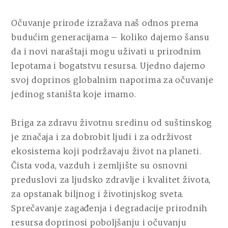
Očuvanje prirode izražava naš odnos prema
budućim generacijama – koliko dajemo šansu
da i novi naraštaji mogu uživati u prirodnim
lepotama i bogatstvu resursa. Ujedno dajemo
svoj doprinos globalnim naporima za očuvanje
jedinog staništa koje imamo.
Briga za zdravu životnu sredinu od suštinskog
je značaja i za dobrobit ljudi i za održivost
ekosistema koji podržavaju život na planeti.
Čista voda, vazduh i zemljište su osnovni
preduslovi za ljudsko zdravlje i kvalitet života,
za opstanak biljnog i životinjskog sveta.
Sprečavanje zagađenja i degradacije prirodnih
resursa doprinosi poboljšanju i očuvanju