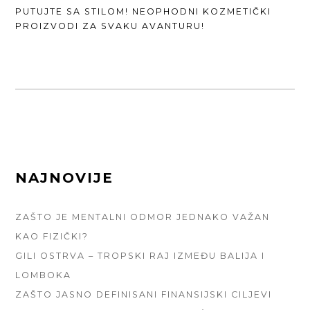
NEXT
PUTUJTE SA STILOM! NEOPHODNI KOZMETIČKI
POST:
PROIZVODI ZA SVAKU AVANTURU!
FOOTER
NAJNOVIJE
SIDEBAR
ZAŠTO JE MENTALNI ODMOR JEDNAKO VAŽAN
KAO FIZIČKI?
GILI OSTRVA – TROPSKI RAJ IZMEĐU BALIJA I
LOMBOKA
ZAŠTO JASNO DEFINISANI FINANSIJSKI CILJEVI