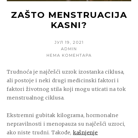
ZAŠTO MENSTRUACIJA
KASNI?
POSTED
ЈУЛ 19, 2021
ON
AUTHOR
ADMIN
НА
НЕМА КОМЕНТАРА
ZAŠTO
MENSTRUACIJA
Trudnoća je najčešći uzrok izostanka ciklusa,
KASNI?
ali postoje i neki drugi medicinski faktori i
faktori životnog stila koji mogu uticati na tok
menstrualnog ciklusa.
Ekstremni gubitak kilograma, hormonalne
nepravilnosti i menopauza su najčešći uzroci,
ako niste trudni. Takođe,
kašnjenje