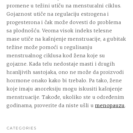
promene u težini utiču na mensturalni ciklus.
Gojaznost utiče na regulaciju estrogena i
progesterona i čak može dovesti do problema
sa plodnošću. Veoma visok indeks telesne
mase utiče na kašnjenje menstruacije, a gubitak
težine može pomoći u regulisanju
menstrualnog ciklusa kod žena koje su
gojazne. Kada telu nedostaje masti i drugih
hranljivih sastojaka, ono ne može da proizvodi
hormone onako kako bi trebalo. Pa tako, žene
koje imaju anoreksiju mogu iskusiti kašnjenje
menstruacije. Takođe, ukoliko ste u određenim
godinama, proverite da niste ušli u
menopauzu
.
CATEGORIES