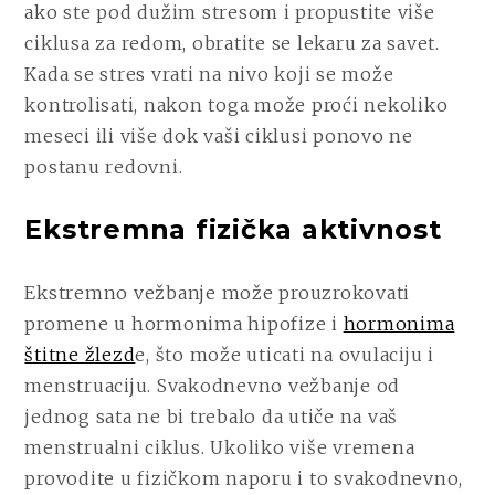
ako ste pod dužim stresom i propustite više
ciklusa za redom, obratite se lekaru za savet.
Kada se stres vrati na nivo koji se može
kontrolisati, nakon toga može proći nekoliko
meseci ili više dok vaši ciklusi ponovo ne
postanu redovni.
Ekstremna fizička aktivnost
Ekstremno vežbanje može prouzrokovati
promene u hormonima hipofize i
hormonima
štitne žlezd
e, što može uticati na ovulaciju i
menstruaciju. Svakodnevno vežbanje od
jednog sata ne bi trebalo da utiče na vaš
menstrualni ciklus. Ukoliko više vremena
provodite u fizičkom naporu i to svakodnevno,