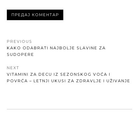
КРЕТАЊЕ
PREVIOUS
PREVIOUS
KAKO ODABRATI NAJBOLJE SLAVINE ZA
ЧЛАНКА
POST:
SUDOPERE
NEXT
NEXT
VITAMINI ZA DECU IZ SEZONSKOG VOĆA I
POST:
POVRĆA – LETNJI UKUSI ZA ZDRAVLJE I UŽIVANJE