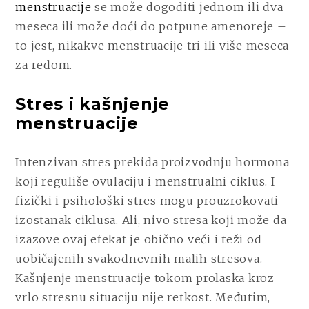
menstruacije
se može dogoditi jednom ili dva
meseca ili može doći do potpune amenoreje –
to jest, nikakve menstruacije tri ili više meseca
za redom.
Stres i kašnjenje
menstruacije
Intenzivan stres prekida proizvodnju hormona
koji reguliše ovulaciju i menstrualni ciklus. I
fizički i psihološki stres mogu prouzrokovati
izostanak ciklusa. Ali, nivo stresa koji može da
izazove ovaj efekat je obično veći i teži od
uobičajenih svakodnevnih malih stresova.
Kašnjenje menstruacije tokom prolaska kroz
vrlo stresnu situaciju nije retkost. Međutim,