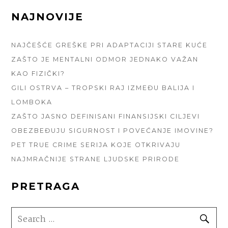
FOOTER
NAJNOVIJE
SIDEBAR
NAJČEŠĆE GREŠKE PRI ADAPTACIJI STARE KUĆE
ZAŠTO JE MENTALNI ODMOR JEDNAKO VAŽAN
KAO FIZIČKI?
GILI OSTRVA – TROPSKI RAJ IZMEĐU BALIJA I
LOMBOKA
ZAŠTO JASNO DEFINISANI FINANSIJSKI CILJEVI
OBEZBEĐUJU SIGURNOST I POVEĆANJE IMOVINE?
PET TRUE CRIME SERIJA KOJE OTKRIVAJU
NAJMRAČNIJE STRANE LJUDSKE PRIRODE
PRETRAGA
SEARCH
SE
FOR: