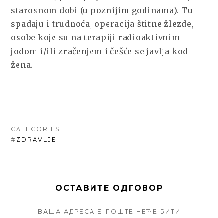
starosnom dobi (u poznijim godinama). Tu
spadaju i trudnoća, operacija štitne žlezde,
osobe koje su na terapiji radioaktivnim
jodom i/ili zračenjem i češće se javlja kod
žena.
CATEGORIES
#
ZDRAVLJE
ОСТАВИТЕ ОДГОВОР
ВАША АДРЕСА Е-ПОШТЕ НЕЋЕ БИТИ