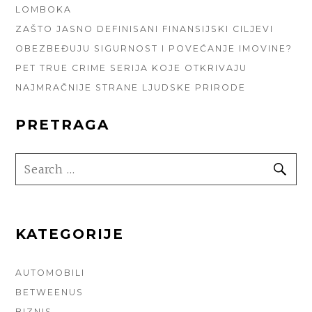
LOMBOKA
ZAŠTO JASNO DEFINISANI FINANSIJSKI CILJEVI
OBEZBEĐUJU SIGURNOST I POVEĆANJE IMOVINE?
PET TRUE CRIME SERIJA KOJE OTKRIVAJU
NAJMRAČNIJE STRANE LJUDSKE PRIRODE
PRETRAGA
SEARCH
SE
FOR:
KATEGORIJE
AUTOMOBILI
BETWEENUS
BIZNIS