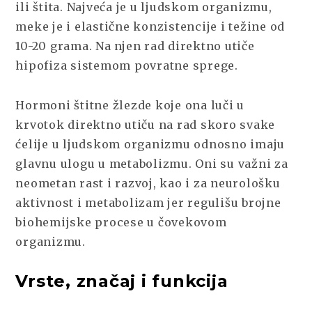
ili štita. Najveća je u ljudskom organizmu,
meke je i elastične konzistencije i težine od
10-20 grama. Na njen rad direktno utiče
hipofiza sistemom povratne sprege.
Hormoni štitne žlezde koje ona luči u
krvotok direktno utiču na rad skoro svake
ćelije u ljudskom organizmu odnosno imaju
glavnu ulogu u metabolizmu. Oni su važni za
neometan rast i razvoj, kao i za neurološku
aktivnost i metabolizam jer regulišu brojne
biohemijske procese u čovekovom
organizmu.
Vrste, značaj i funkcija