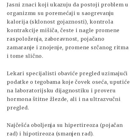
Jasni znaci koji ukazuju da postoji problem u
organizmu su poremećaji u saogrevanju
kalorija (sklonost gojaznosti), kontrola
kontrakcije mišiča, česte i nagle promene
raspoloženja, zaboravnost, pojačano
zamaranje i znojenje, promene srčanog ritma
i tome slično.
Lekari specijalisti obaviće pregled uzimajući
podatke o tegobama koje čovek oseća, uputiće
na laboratorijsku dijagnostiku i proveru
hormona štitne žlezde, ali i na ultrazvučni
pregled.
Najčešća oboljenja su hipertireoza (pojačan
rad) i hipotireoza (smanjen rad).