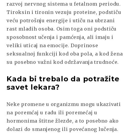
razvoj nervnog sistema u fetalnom periodu.
Tiroksin i tironin vezuju proteine, podstiču
veću potrošnju energije i utiču na ubrzani
rast mladih osoba. Osim toga oni podstiču
sposobnost učenja i pamćenja, ali imaju i
veliki uticaj na emocije. Doprinose
seksualnoj funkciji kod oba pola, a kod žena
su posebno važni kod održavanja trudnoće.
Kada bi trebalo da potražite
savet lekara?
Neke promene u organizmu mogu ukazivati
na poremćaj u radu ili poremećaj u
hormonima štitne žlezde, a to posebno ako
dolazi do smanjenog ili povećanog lučenja.