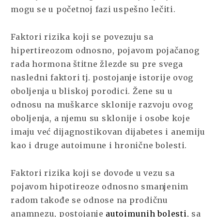
mogu se u početnoj fazi uspešno lečiti.
Faktori rizika koji se povezuju sa
hipertireozom odnosno, pojavom pojačanog
rada hormona štitne žlezde su pre svega
nasledni faktori tj. postojanje istorije ovog
oboljenja u bliskoj porodici. Žene su u
odnosu na muškarce sklonije razvoju ovog
oboljenja, a njemu su sklonije i osobe koje
imaju već dijagnostikovan dijabetes i anemiju
kao i druge autoimune i hronične bolesti.
Faktori rizika koji se dovode u vezu sa
pojavom hipotireoze odnosno smanjenim
radom takođe se odnose na prodičnu
anamnezu, postojanje
autoimunih bolesti
, sa