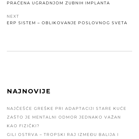
POST:
PRAĆENA UGRADNJOM ZUBNIH IMPLANTA
NEXT
NEXT
ERP SISTEM – OBLIKOVANJE POSLOVNOG SVETA
POST:
FOOTER
NAJNOVIJE
SIDEBAR
NAJČEŠĆE GREŠKE PRI ADAPTACIJI STARE KUĆE
ZAŠTO JE MENTALNI ODMOR JEDNAKO VAŽAN
KAO FIZIČKI?
GILI OSTRVA – TROPSKI RAJ IZMEĐU BALIJA I