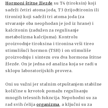
Hormoni štitne žlezde
su T4 (tiroksin) koji
sadrži četiri atoma joda, T3 (trijodtironin ili
tironin) koji sadrži tri atoma joda (za
stvaranje oba neophodan je jod iz hrane) i
kalcitonin (zadužen za regulisanje
metabolizma kalcijuma). Kontrolu
proizvodnje tiroksina i tironina vrši tireo
stimulišući hormon (TSH) i on stimuliše
proizvodnju i sintezu ova dva hormona štitne
žlezde. On je jedna od analiza koja se radi u
sklopu laboratorijskih provera.
Oni su važni jer stalnim otpuštanjem stabilne
količine u krvotok pomažu regulisanju
mnogih telesnih fukncija. Nepohodni su za
rad svih ćelija
organizma
, a ključni su za