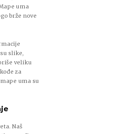
. Mape uma
ogo brže nove
rmacije
su slike,
riše veliku
akođe za
ju mape uma su
nje
eta. Naš