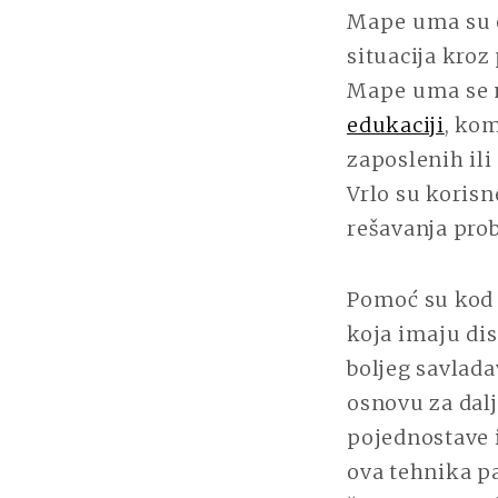
Mape uma su e
situacija kroz
Mape uma se m
edukaciji
, kom
zaposlenih ili
Vrlo su korisn
rešavanja prob
Pomoć su kod 
koja imaju dis
boljeg savlad
osnovu za dal
pojednostave i
ova tehnika pa