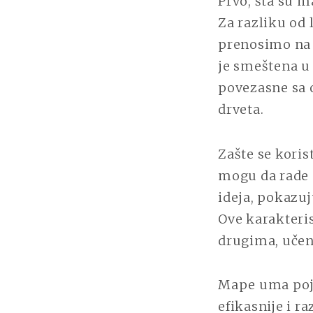
Prvo, šta su m
Za razliku od 
prenosimo na 
je smeštena u c
povezasne sa o
drveta.
Zašte se koris
mogu da rade 
ideja, pokazuj
Ove karakteri
drugima, učen
Mape uma poja
efikasnije i r