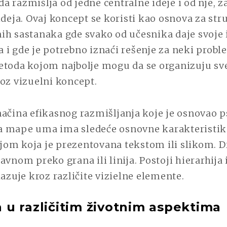
 razmišlja od jedne centralne ideje i od nje, z
ideja. Ovaj koncept se koristi kao osnova za s
ih sastanaka gde svako od učesnika daje svoje 
 i gde je potrebno iznaći rešenje za neki pro
etoda kojom najbolje mogu da se organizuju sv
oz vizuelni koncept.
načina efikasnog razmišljanja koje je osnovao 
 mape uma ima sledeće osnovne karakteristike
om koja je prezentovana tekstom ili slikom. Dr
avnom preko grana ili linija. Postoji hierarhija 
kazuje kroz različite vizielne elemente.
u različitim životnim aspektima