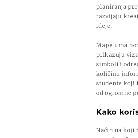
planiranja pr
razvijaju krea
ideje.
Mape uma pobo
prikazuju vizu
simboli i odr
količinu infor
studente koji
od ogromne p
Kako kori
Način na koji