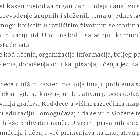
fikasan metod za organizaciju ideja i analizu 
 prevođenje krupnih i složenih tema u jednostav
ogu koristiti u različitim životnim sektorima,
unikaciji, itd. Utiču na bolju saradnju i komun
 studenata.
e kod učenja, organizacije informacija, boljeg 
lema, donošenja odluka, pisanja, učenja jezika.
dece u nižim razredima koja imaju problema sa
leksij, gde se kroz igru i kreativan proces dolaz
avanja gradiva. Kod dece u višim razredima ma
ju edukaciju i omogućavaju da se vrlo složene 
 lakše prihvate i nauče. U većini privatnih sred
mćenja i učenja već primenjava na inicijativu 