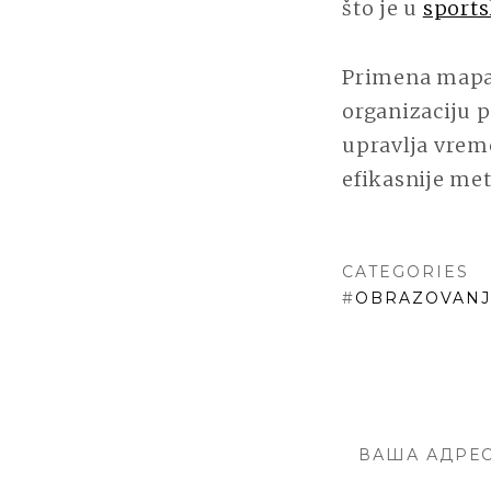
što je u
sports
Primena mapa
organizaciju p
upravlja vrem
efikasnije met
CATEGORIES
#
OBRAZOVANJ
ВАША АДРЕС