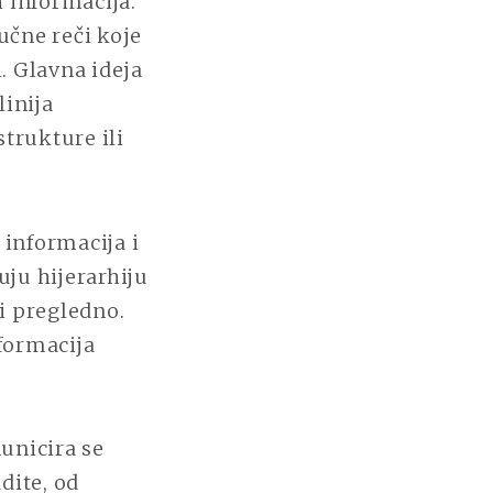
 informacija.
učne reči koje
. Glavna ideja
linija
trukture ili
informacija i
ju hijerarhiju
 i pregledno.
formacija
unicira se
dite, od