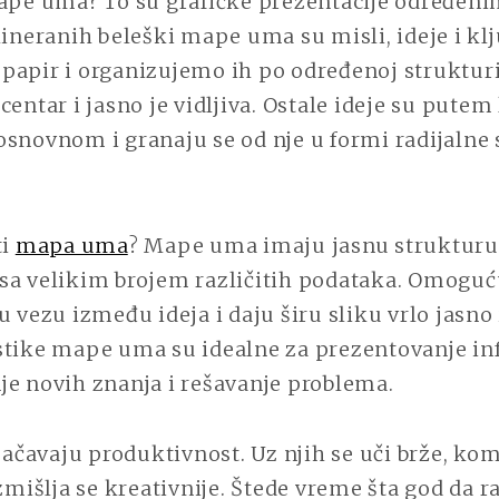
ape uma? To su grafičke prezentacije određenih
UČENJA
lineranih beleški mape uma su misli, ideje i klj
papir i organizujemo ih po određenoj strukturi
entar i jasno je vidljiva. Ostale ideje su putem 
snovnom i granaju se od nje u formi radijalne s
ti
mapa uma
? Mape uma imaju jasnu strukturu 
sa velikim brojem različitih podataka. Omoguću
u vezu između ideja i daju širu sliku vrlo jasno
stike mape uma su idealne za prezentovanje in
je novih znanja i rešavanje problema.
čavaju produktivnost. Uz njih se uči brže, kom
azmišlja se kreativnije. Štede vreme šta god da ra