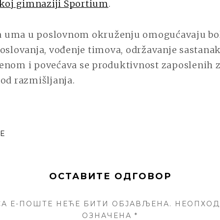
koj gimnaziji Sportium
.
 uma u poslovnom okruženju omogućavaju bo
oslovanja, vođenje timova, održavanje sastanak
enom i povećava se produktivnost zaposlenih 
od razmišljanja.
E
ОСТАВИТЕ ОДГОВОР
А Е-ПОШТЕ НЕЋЕ БИТИ ОБЈАВЉЕНА.
НЕОПХОД
ОЗНАЧЕНА
*