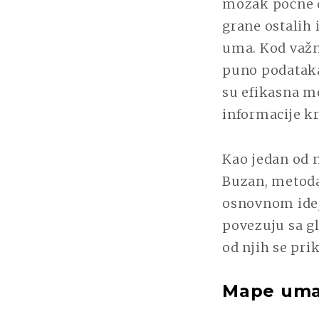
mozak počne da
grane ostalih 
uma. Kod važn
puno podataka
su efikasna m
informacije kr
Kao jedan od 
Buzan, metoda
osnovnom idej
povezuju sa gl
od njih se pri
Mape uma 