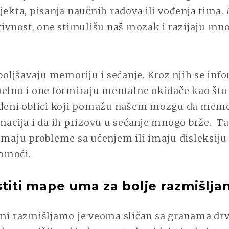
ojekta, pisanja naučnih radova ili vođenja tima
tivnost, one stimulišu naš mozak i razijaju mn
ljšavaju memoriju i sećanje. Kroz njih se info
elno i one formiraju mentalne okidače kao što 
eđeni oblici koji pomažu našem mozgu da memo
macija i da ih prizovu u sećanje mnogo brže. T
 imaju probleme sa učenjem ili imaju disleksi
omoći.
stiti mape uma za bolje razmišlja
 mi razmišljamo je veoma sličan sa granama drv