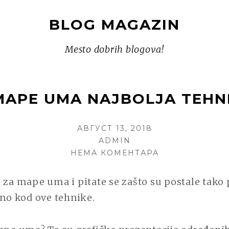
BLOG MAGAZIN
Mesto dobrih blogova!
MAPE UMA NAJBOLJA TEHN
POSTED
АВГУСТ 13, 2018
ON
AUTHOR
ADMIN
НА
НЕМА КОМЕНТАРА
ZAŠTO
SU
 za mape uma i pitate se zašto su postale tako
MAPE
bno kod ove tehnike.
UMA
NAJBOLJA
TEHNIKA