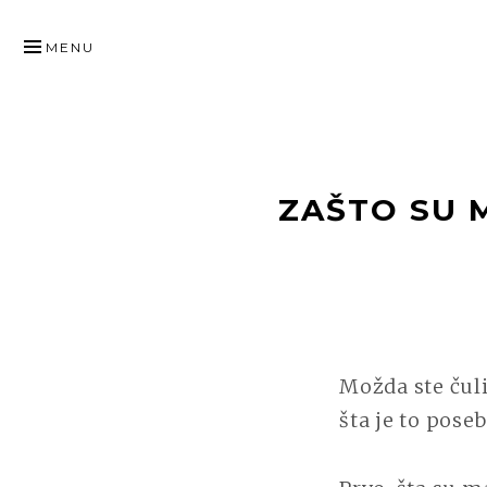
SKIP
TO
MENU
CONTENT
ZAŠTO SU 
Možda ste čuli
šta je to pose