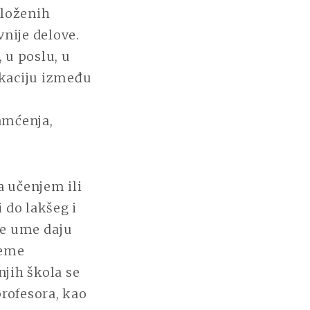
složenih
nije delove.
 u poslu, u
ikaciju između
pamćenja,
 učenjem ili
i do lakšeg i
pe ume daju
teme
njih škola se
profesora, kao