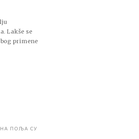
lju
a. Lakše se
zbog primene
НА ПОЉА СУ