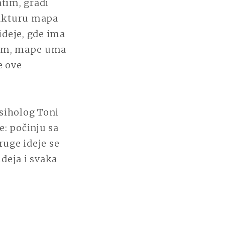
atim, gradi
trukturu mapa
ideje, gde ima
blem, mape uma
e ove
psiholog Toni
: počinju sa
uge ideje se
ideja i svaka