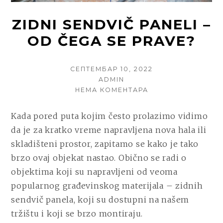
ZIDNI SENDVIČ PANELI –
OD ČEGA SE PRAVE?
POSTED
СЕПТЕМБАР 10, 2022
ON
AUTHOR
ADMIN
НА
НЕМА КОМЕНТАРА
ZIDNI
SENDVIČ
Kada pored puta kojim često prolazimo vidimo
PANELI
da je za kratko vreme napravljena nova hala ili
–
OD
skladišteni prostor, zapitamo se kako je tako
ČEGA
brzo ovaj objekat nastao. Obično se radi o
SE
objektima koji su napravljeni od veoma
PRAVE?
popularnog građevinskog materijala – zidnih
sendvič panela, koji su dostupni na našem
tržištu i koji se brzo montiraju.