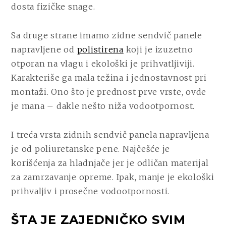
dosta fizičke snage.
Sa druge strane imamo zidne sendvič panele
napravljene od
polistirena
koji je izuzetno
otporan na vlagu i ekološki je prihvatljiviji.
Karakteriše ga mala težina i jednostavnost pri
montaži. Ono što je prednost prve vrste, ovde
je mana – dakle nešto niža vodootpornost.
I treća vrsta zidnih sendvič panela napravljena
je od poliuretanske pene. Najčešće je
korišćenja za hladnjače jer je odličan materijal
za zamrzavanje opreme. Ipak, manje je ekološki
prihvaljiv i prosečne vodootpornosti.
ŠTA JE ZAJEDNIČKO SVIM