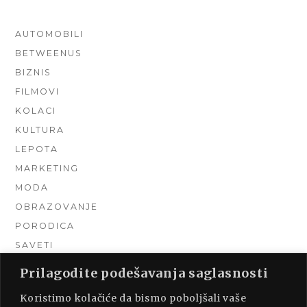
AUTOMOBILI
BETWEENUS
BIZNIS
FILMOVI
KOLACI
KULTURA
LEPOTA
MARKETING
MODA
OBRAZOVANJE
PORODICA
SAVETI
TEHNIKA
Prilagodite podešavanja saglasnosti
TURIZAM
Koristimo kolačiće da bismo poboljšali vaše
UNCATEGORIZED