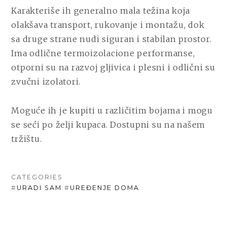
Karakteriše ih generalno mala težina koja
olakšava transport, rukovanje i montažu, dok
sa druge strane nudi siguran i stabilan prostor.
Ima odlične termoizolacione performanse,
otporni su na razvoj gljivica i plesni i odlični su
zvučni izolatori.
Moguće ih je kupiti u različitim bojama i mogu
se seći po želji kupaca. Dostupni su na našem
tržištu.
CATEGORIES
#
URADI SAM
#
UREĐENJE DOMA