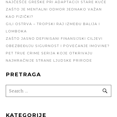
NAJČEŠĆE GREŠKE PRI ADAPTACIJI STARE KUĆE
ZAŠTO JE MENTALNI ODMOR JEDNAKO VAŽAN
KAO FIZIČKI?
GILI OSTRVA – TROPSKI RAJ IZMEĐU BALIJA I
LOMBOKA
ZAŠTO JASNO DEFINISANI FINANSIJSKI CILJEVI
OBEZBEĐUJU SIGURNOST I POVEĆANJE IMOVINE?
PET TRUE CRIME SERIJA KOJE OTKRIVAJU
NAJMRAČNIJE STRANE LJUDSKE PRIRODE
PRETRAGA
SEARCH
SE
FOR:
KATEGORIJE