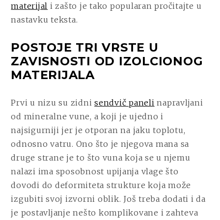
materijal
i zašto je tako popularan pročitajte u
nastavku teksta.
POSTOJE TRI VRSTE U
ZAVISNOSTI OD IZOLCIONOG
MATERIJALA
Prvi u nizu su zidni
sendvič paneli
napravljani
od mineralne vune, a koji je ujedno i
najsigurniji jer je otporan na jaku toplotu,
odnosno vatru. Ono što je njegova mana sa
druge strane je to što vuna koja se u njemu
nalazi ima sposobnost upijanja vlage što
dovodi do deformiteta strukture koja može
izgubiti svoj izvorni oblik. Još treba dodati i da
je postavljanje nešto komplikovane i zahteva