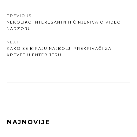
КРЕТАЊЕ
PREVIOUS
PREVIOUS
NEKOLIKO INTERESANTNIH ČINJENICA O VIDEO
ЧЛАНКА
POST:
NADZORU
NEXT
NEXT
KAKO SE BIRAJU NAJBOLJI PREKRIVAČI ZA
POST:
KREVET U ENTERIJERU
FOOTER
NAJNOVIJE
SIDEBAR