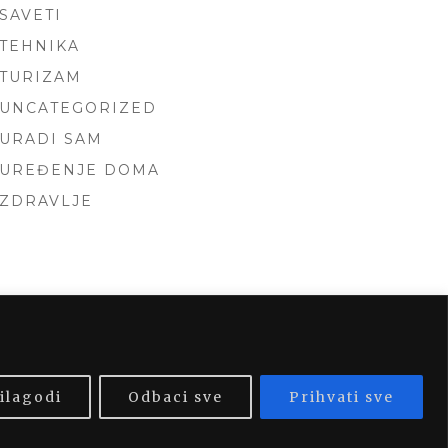
SAVETI
TEHNIKA
TURIZAM
UNCATEGORIZED
URADI SAM
UREĐENJE DOMA
ZDRAVLJE
 BY
FOXLAND
.
ilagodi
Odbaci sve
Prihvati sve