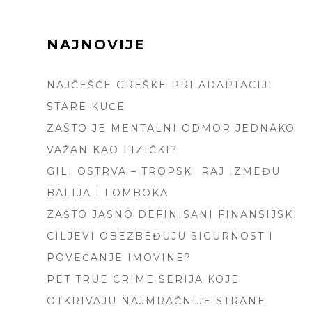
FOOTER
NAJNOVIJE
SIDEBAR
NAJČEŠĆE GREŠKE PRI ADAPTACIJI
STARE KUĆE
ZAŠTO JE MENTALNI ODMOR JEDNAKO
VAŽAN KAO FIZIČKI?
GILI OSTRVA – TROPSKI RAJ IZMEĐU
BALIJA I LOMBOKA
ZAŠTO JASNO DEFINISANI FINANSIJSKI
CILJEVI OBEZBEĐUJU SIGURNOST I
POVEĆANJE IMOVINE?
PET TRUE CRIME SERIJA KOJE
OTKRIVAJU NAJMRAČNIJE STRANE