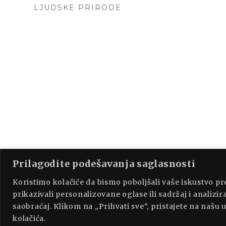
LJUDSKE PRIRODE
Prilagodite podešavanja saglasnosti
PROUDLY P
Koristimo kolačiće da bismo poboljšali vaše iskustvo p
prikazivali personalizovane oglase ili sadržaj i analizira
saobraćaj. Klikom na „Prihvati sve“, pristajete na našu
kolačića.