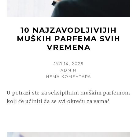
10 NAJZAVODLJIVIJIH
MUŠKIH PARFEMA SVIH
VREMENA
POSTED
ЈУЛ 14, 2025
ON
AUTHOR
ADMIN
НА
НЕМА КОМЕНТАРА
10
NAJZAVODLJIVIJIH
U potrazi ste za seksipilnim muškim parfemom
MUŠKIH
koji će učiniti da se svi okreću za vama?
PARFEMA
SVIH
VREMENA