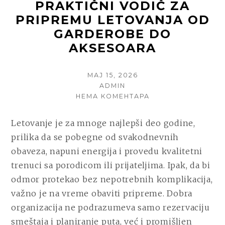
PRAKTIČNI VODIČ ZA
PRIPREMU LETOVANJA OD
GARDEROBE DO
AKSESOARA
POSTED
МАЈ 15, 2026
ON
AUTHOR
ADMIN
НА
НЕМА КОМЕНТАРА
PRAKTIČNI
VODIČ
Letovanje je za mnoge najlepši deo godine,
ZA
prilika da se pobegne od svakodnevnih
PRIPREMU
LETOVANJA
obaveza, napuni energija i provedu kvalitetni
OD
trenuci sa porodicom ili prijateljima. Ipak, da bi
GARDEROBE
odmor protekao bez nepotrebnih komplikacija,
DO
AKSESOARA
važno je na vreme obaviti pripreme. Dobra
organizacija ne podrazumeva samo rezervaciju
smeštaja i planiranje puta, već i promišljen