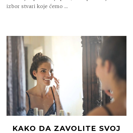
CONTINUE
izbor stvari koje ćemo
…
READING
PRAKTIČNI
VODIČ
ZA
PRIPREMU
LETOVANJA
OD
GARDEROBE
DO
AKSESOARA
KAKO DA ZAVOLITE SVOJ