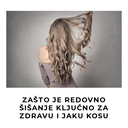
STRES
UTIČE
NA
IZGLED
KOŽE
I
ŠTA
MOŽETE
DA
URADITE
POVODOM
TOGA
ZAŠTO JE REDOVNO
ŠIŠANJE KLJUČNO ZA
ZDRAVU I JAKU KOSU