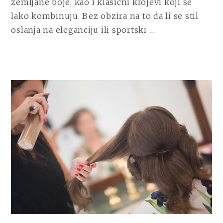
zemljane boje, kao i klasični krojevi koji se
UDOBNOST
lako kombinuju. Bez obzira na to da li se stil
CONTINUE
oslanja na eleganciju ili sportski
…
READING
MUŠKA
MODA
OVE
ZIME:
KLJUČNI
KOMADI
ZA
STIL
I
UDOBNOST