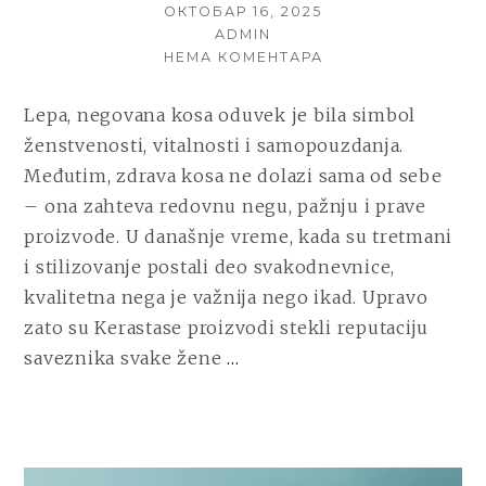
POSTED
ОКТОБАР 16, 2025
ON
AUTHOR
ADMIN
НА
НЕМА КОМЕНТАРА
ZAŠTO
JE
Lepa, negovana kosa oduvek je bila simbol
REDOVNO
ženstvenosti, vitalnosti i samopouzdanja.
ŠIŠANJE
KLJUČNO
Međutim, zdrava kosa ne dolazi sama od sebe
ZA
– ona zahteva redovnu negu, pažnju i prave
ZDRAVU
proizvode. U današnje vreme, kada su tretmani
I
JAKU
i stilizovanje postali deo svakodnevnice,
KOSU
kvalitetna nega je važnija nego ikad. Upravo
zato su Kerastase proizvodi stekli reputaciju
CONTINUE
saveznika svake žene
…
READING
ZAŠTO
JE
REDOVNO