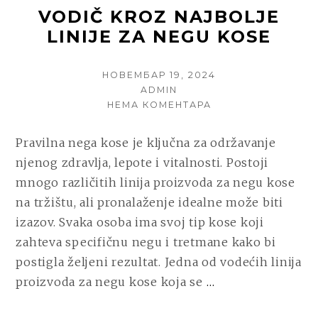
VODIČ KROZ NAJBOLJE
LINIJE ZA NEGU KOSE
POSTED
НОВЕМБАР 19, 2024
ON
AUTHOR
ADMIN
НА
НЕМА КОМЕНТАРА
VODIČ
KROZ
Pravilna nega kose je ključna za održavanje
NAJBOLJE
njenog zdravlja, lepote i vitalnosti. Postoji
LINIJE
ZA
mnogo različitih linija proizvoda za negu kose
NEGU
na tržištu, ali pronalaženje idealne može biti
KOSE
izazov. Svaka osoba ima svoj tip kose koji
zahteva specifičnu negu i tretmane kako bi
postigla željeni rezultat. Jedna od vodećih linija
CONTINUE
proizvoda za negu kose koja se
…
READING