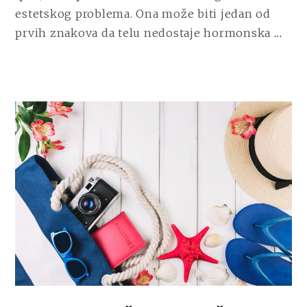
estetskog problema. Ona može biti jedan od
CO
prvih znakova da telu nedostaje hormonska
…
RE
ŠTA
KO
MO
DA
OTK
O
RA
ŠTI
ŽL