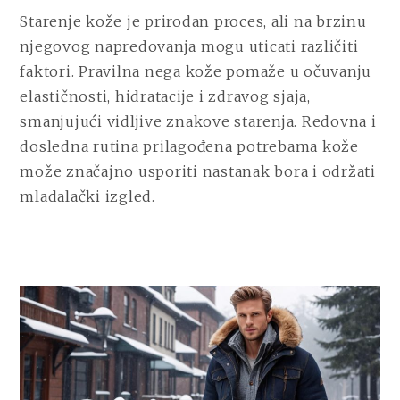
NEGE
Starenje kože je prirodan proces, ali na brzinu
KOŽE
njegovog napredovanja mogu uticati različiti
KOJA
USPORAVA
faktori. Pravilna nega kože pomaže u očuvanju
POJAVU
elastičnosti, hidratacije i zdravog sjaja,
BORA
smanjujući vidljive znakove starenja. Redovna i
dosledna rutina prilagođena potrebama kože
može značajno usporiti nastanak bora i održati
mladalački izgled.