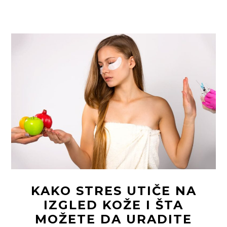
KAKO
DA
ZAVOLITE
SVOJ
ODRAZ
U
OGLEDALU
KAKO STRES UTIČE NA
IZGLED KOŽE I ŠTA
MOŽETE DA URADITE