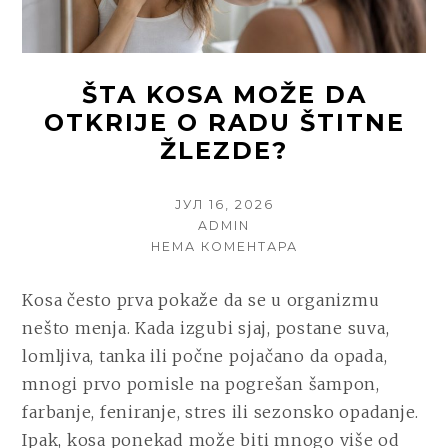
ŠTA KOSA MOŽE DA
OTKRIJE O RADU ŠTITNE
ŽLEZDE?
POSTED
ЈУЛ 16, 2026
ON
AUTHOR
ADMIN
НА
НЕМА КОМЕНТАРА
ŠTA
KOSA
Kosa često prva pokaže da se u organizmu
MOŽE
nešto menja. Kada izgubi sjaj, postane suva,
DA
OTKRIJE
lomljiva, tanka ili počne pojačano da opada,
O
mnogi prvo pomisle na pogrešan šampon,
RADU
farbanje, feniranje, stres ili sezonsko opadanje.
ŠTITNE
ŽLEZDE?
Ipak, kosa ponekad može biti mnogo više od