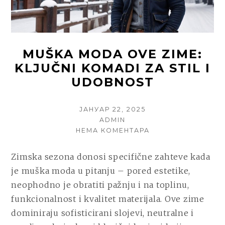
MUŠKA MODA OVE ZIME:
KLJUČNI KOMADI ZA STIL I
UDOBNOST
POSTED
ЈАНУАР 22, 2025
ON
AUTHOR
ADMIN
НА
НЕМА КОМЕНТАРА
MUŠKA
MODA
Zimska sezona donosi specifične zahteve kada
OVE
je muška moda u pitanju – pored estetike,
ZIME:
KLJUČNI
neophodno je obratiti pažnju i na toplinu,
KOMADI
funkcionalnost i kvalitet materijala. Ove zime
ZA
dominiraju sofisticirani slojevi, neutralne i
STIL
I