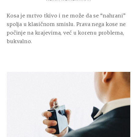
ŠTA
SE
Kosa je mrtvo tkivo i ne može da se “nahrani”
DEŠAVA
spolja u klasičnom smislu. Prava nega kose ne
UNUTAR
VLASI:
počinje na krajevima, već u korenu problema,
NEGA
bukvalno.
KOJA
POČINJE
IZNUTRA