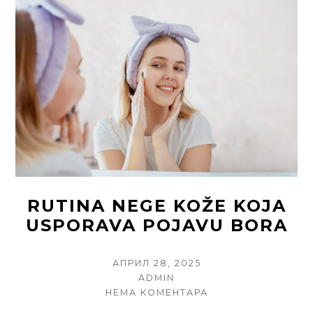
RUTINA NEGE KOŽE KOJA
USPORAVA POJAVU BORA
POSTED
АПРИЛ 28, 2025
ON
AUTHOR
ADMIN
НА
НЕМА КОМЕНТАРА
RUTINA