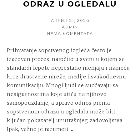
ODRAZ U OGLEDALU
POSTED
АПРИЛ 21, 2026
ON
AUTHOR
ADMIN
НА
НЕМА КОМЕНТАРА
KAKO
DA
Prihvatanje sopstvenog izgleda često je
ZAVOLITE
izazovan proces, naročito u svetu u kojem se
SVOJ
ODRAZ
standardi lepote neprestano menjaju i nameću
U
kroz društvene mreže, medije i svakodnevnu
OGLEDALU
komunikaciju. Mnogi ljudi se suočavaju sa
nesigurnostima koje utiču na njihovo
samopouzdanje, a upravo odnos prema
sopstvenom odrazu u ogledalu može biti
ključan pokazatelj unutrašnjeg zadovoljstva.
CONTINUE
Ipak, važno je razumeti
…
READING