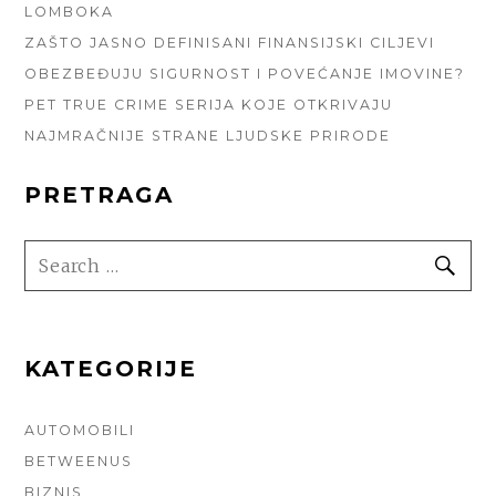
LOMBOKA
ZAŠTO JASNO DEFINISANI FINANSIJSKI CILJEVI
OBEZBEĐUJU SIGURNOST I POVEĆANJE IMOVINE?
PET TRUE CRIME SERIJA KOJE OTKRIVAJU
NAJMRAČNIJE STRANE LJUDSKE PRIRODE
PRETRAGA
SEARCH
SE
FOR:
KATEGORIJE
AUTOMOBILI
BETWEENUS
BIZNIS