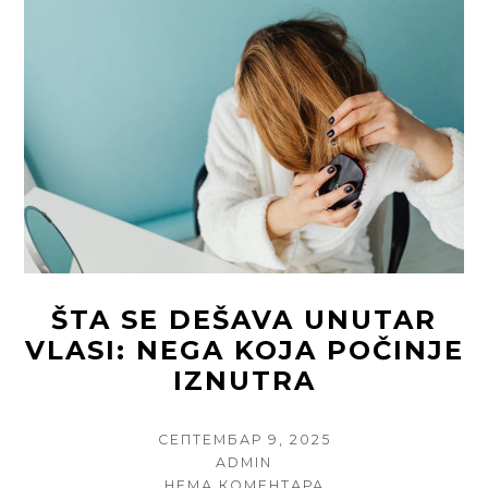
ŠIŠANJE
KLJUČNO
ZA
ZDRAVU
I
JAKU
KOSU
ŠTA SE DEŠAVA UNUTAR
VLASI: NEGA KOJA POČINJE
IZNUTRA
POSTED
СЕПТЕМБАР 9, 2025
ON
AUTHOR
ADMIN
НА
НЕМА КОМЕНТАРА