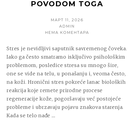
POVODOM TOGA
POSTED
МАРТ 11, 2026
ON
AUTHOR
ADMIN
НА
НЕМА КОМЕНТАРА
KAKO
STRES
Stres je nevidljivi saputnik savremenog čoveka.
UTIČE
Iako ga često smatramo isključivo psihološkim
NA
IZGLED
problemom, posledice stresa su mnogo šire,
KOŽE
one se vide na telu, u ponašanju i, veoma često,
I
na koži. Hronični stres pokreće lanac bioloških
ŠTA
MOŽETE
reakcija koje remete prirodne procese
DA
regeneracije kože, pogoršavaju već postojeće
URADITE
probleme i ubrzavaju pojavu znakova starenja.
POVODOM
TOGA
CONTINUE
Kada se telo nađe
…
READING
KAKO