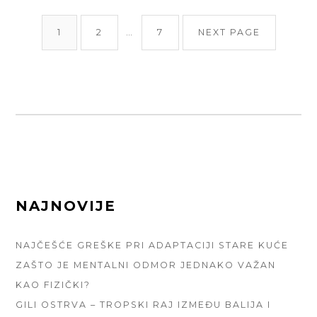
VODIČ
ПАГИНАЦИЈА
KROZ
PAGE
PAGE
PAGE
1
2
…
7
NEXT PAGE
ЧЛАНАКА
NAJBOLJE
LINIJE
ZA
NEGU
KOSE
FOOTER
NAJNOVIJE
SIDEBAR
NAJČEŠĆE GREŠKE PRI ADAPTACIJI STARE KUĆE
ZAŠTO JE MENTALNI ODMOR JEDNAKO VAŽAN
KAO FIZIČKI?
GILI OSTRVA – TROPSKI RAJ IZMEĐU BALIJA I