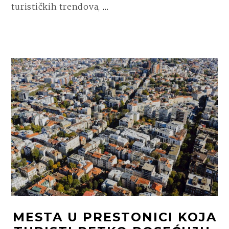
CONTINUE
turističkih trendova,
…
READING
SAJAM
TURIZMA
U
BEOGRADU
–
MESTO
GDE
PUTOVANJA
POČINJU
MESTA U PRESTONICI KOJA