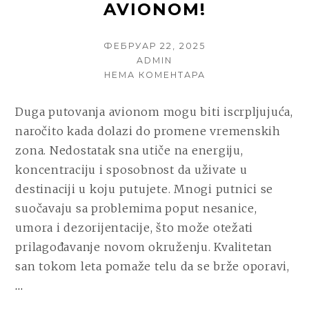
AVIONOM!
POSTED
ФЕБРУАР 22, 2025
ON
AUTHOR
ADMIN
НА
НЕМА КОМЕНТАРА
NAJBOLJI
SAVETI
Duga putovanja avionom mogu biti iscrpljujuća,
ZA
naročito kada dolazi do promene vremenskih
SAN
TOKOM
zona. Nedostatak sna utiče na energiju,
DUGIH
koncentraciju i sposobnost da uživate u
PUTOVANJA
destinaciji u koju putujete. Mnogi putnici se
AVIONOM!
suočavaju sa problemima poput nesanice,
umora i dezorijentacije, što može otežati
prilagođavanje novom okruženju. Kvalitetan
san tokom leta pomaže telu da se brže oporavi,
CONTINUE
…
READING