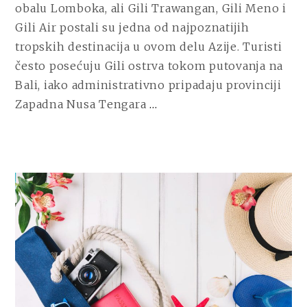
obalu Lomboka, ali Gili Trawangan, Gili Meno i
BALIJA
Gili Air postali su jedna od najpoznatijih
I
LOMBOKA
tropskih destinacija u ovom delu Azije. Turisti
često posećuju Gili ostrva tokom putovanja na
Bali, iako administrativno pripadaju provinciji
CONTINUE
Zapadna Nusa Tengara
…
READING
GILI
OSTRVA
–
TROPSKI
RAJ
IZMEĐU
BALIJA
I
LOMBOKA