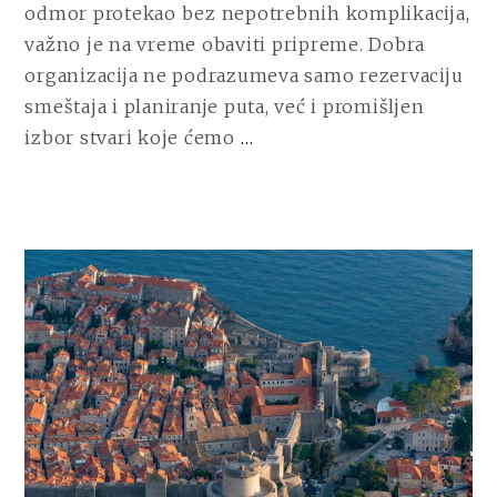
odmor protekao bez nepotrebnih komplikacija,
DO
AKSESOARA
važno je na vreme obaviti pripreme. Dobra
organizacija ne podrazumeva samo rezervaciju
smeštaja i planiranje puta, već i promišljen
CONTINUE
izbor stvari koje ćemo
…
READING
PRAKTIČNI
VODIČ
ZA
PRIPREMU
LETOVANJA
OD
GARDEROBE
DO
AKSESOARA