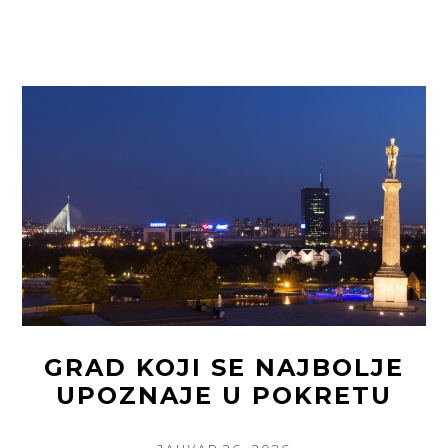
READING
MESTA
U
PRESTONICI
KOJA
TURISTI
RETKO
POSEĆUJU,
A
ODUŠEVLJAVAJU
SVAKOG
POSETIOCA
GRAD KOJI SE NAJBOLJE
UPOZNAJE U POKRETU