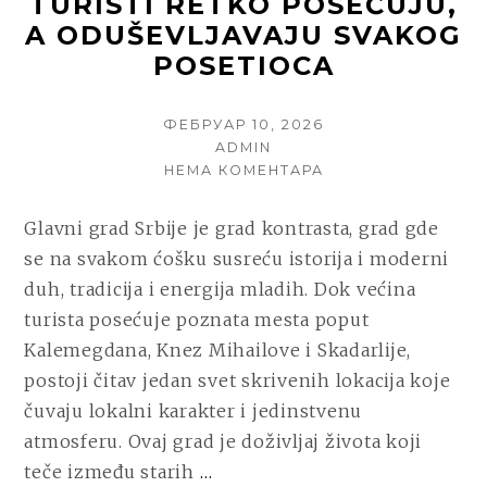
TURISTI RETKO POSEĆUJU,
A ODUŠEVLJAVAJU SVAKOG
POSETIOCA
POSTED
ФЕБРУАР 10, 2026
ON
AUTHOR
ADMIN
НА
НЕМА КОМЕНТАРА
MESTA
U
Glavni grad Srbije je grad kontrasta, grad gde
PRESTONICI
se na svakom ćošku susreću istorija i moderni
KOJA
TURISTI
duh, tradicija i energija mladih. Dok većina
RETKO
turista posećuje poznata mesta poput
POSEĆUJU,
Kalemegdana, Knez Mihailove i Skadarlije,
A
ODUŠEVLJAVAJU
postoji čitav jedan svet skrivenih lokacija koje
SVAKOG
čuvaju lokalni karakter i jedinstvenu
POSETIOCA
atmosferu. Ovaj grad je doživljaj života koji
CONTINUE
teče između starih
…