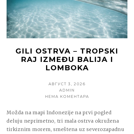
GILI OSTRVA – TROPSKI
RAJ IZMEĐU BALIJA I
LOMBOKA
POSTED
АВГУСТ 3, 2026
ON
AUTHOR
ADMIN
НА
НЕМА КОМЕНТАРА
GILI
OSTRVA
Možda na mapi Indonezije na prvi pogled
–
deluju neprimetno, tri mala ostrva okružena
TROPSKI
RAJ
tirkiznim morem, smeštena uz severozapadnu
IZMEĐU