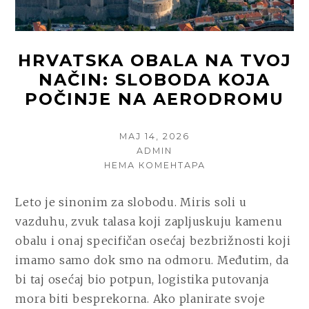
HRVATSKA OBALA NA TVOJ
NAČIN: SLOBODA KOJA
POČINJE NA AERODROMU
POSTED
МАЈ 14, 2026
ON
AUTHOR
ADMIN
НА
НЕМА КОМЕНТАРА
HRVATSKA
OBALA
Leto je sinonim za slobodu. Miris soli u
NA
vazduhu, zvuk talasa koji zapljuskuju kamenu
TVOJ
NAČIN:
obalu i onaj specifičan osećaj bezbrižnosti koji
SLOBODA
imamo samo dok smo na odmoru. Međutim, da
KOJA
bi taj osećaj bio potpun, logistika putovanja
POČINJE
NA
mora biti besprekorna. Ako planirate svoje