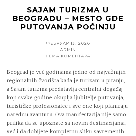
SAJAM TURIZMA U
BEOGRADU – MESTO GDE
PUTOVANJA POČINJU
POSTED
ФЕБРУАР 13, 2026
ON
AUTHOR
ADMIN
НА
НЕМА КОМЕНТАРА
SAJAM
TURIZMA
Beograd je već godinama jedno od najvažnijih
U
regionalnih čvorišta kada je turizam u pitanju,
BEOGRADU
–
a Sajam turizma predstavlja centralni događaj
MESTO
koji svake godine okuplja ljubitelje putovanja,
GDE
turističke profesionalce i sve one koji planiraju
PUTOVANJA
POČINJU
narednu avanturu. Ova manifestacija nije samo
prilika da se upoznate sa novim destinacijama,
već i da dobijete kompletnu sliku savremenih