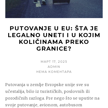
IZ
SRBIJ
PUTOVANJE U EU: ŠTA JE
LEGALNO UNETI I U KOJIM
KOLIČINAMA PREKO
GRANICE?
POSTED
МАРТ 17, 2025
ON
AUTHOR
ADMIN
НА
НЕМА КОМЕНТАРА
PUTOVANJE
U
Putovanja u zemlje Evropske unije sve su
EU:
učestalija, bilo iz turističkih, poslovnih ili
ŠTA
JE
porodičnih razloga. Pre nego što se uputite na
LEGALNO
svoje putovanje, avionom, autobusom
UNETI