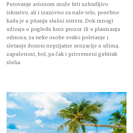
AVIONOM
Putovanje avionom može biti uzbudljivo
I
iskustvo, ali i izazovno za naše telo, posebno
PROBLEMI
SA
kada je u pitanju slušni sistem. Dok mnogi
UŠIMA
uživaju u pogledu kroz prozor ili u planiranju
–
odmora, za neke osobe svako poletanje i
KAKO
SE
sletanje donosi neprijatne senzacije u ušima,
PRIPREMITI
zapušenost, bol, pa čak i privremeni gubitak
sluha.