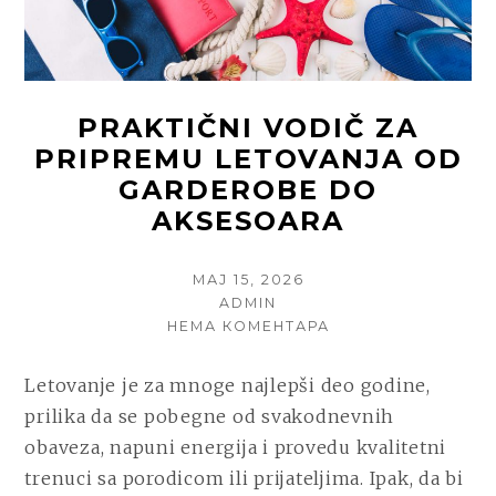
PRAKTIČNI VODIČ ZA
PRIPREMU LETOVANJA OD
GARDEROBE DO
AKSESOARA
POSTED
МАЈ 15, 2026
ON
AUTHOR
ADMIN
НА
НЕМА КОМЕНТАРА
PRAKTIČNI
VODIČ
Letovanje je za mnoge najlepši deo godine,
ZA
prilika da se pobegne od svakodnevnih
PRIPREMU
LETOVANJA
obaveza, napuni energija i provedu kvalitetni
OD
trenuci sa porodicom ili prijateljima. Ipak, da bi
GARDEROBE