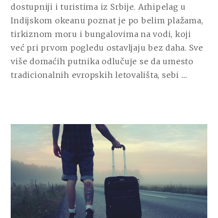
NA
dostupniji i turistima iz Srbije. Arhipelag u
ZEMLJI
Indijskom okeanu poznat je po belim plažama,
DOSTUPAN
tirkiznom moru i bungalovima na vodi, koji
I
TURISTIMA
već pri prvom pogledu ostavljaju bez daha. Sve
IZ
više domaćih putnika odlučuje se da umesto
SRBIJE
CONT
tradicionalnih evropskih letovališta, sebi
…
READ
LETOV
NA
MALDI
RAJ
NA
ZEMLJ
DOST
I
TURIS