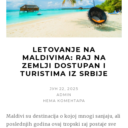
LETOVANJE NA
MALDIVIMA: RAJ NA
ZEMLJI DOSTUPAN I
TURISTIMA IZ SRBIJE
POSTED
ЈУН 22, 2025
ON
AUTHOR
ADMIN
НА
НЕМА КОМЕНТАРА
LETOVANJE
NA
Maldivi su destinacija o kojoj mnogi sanjaju, ali
MALDIVIMA:
poslednjih godina ovaj tropski raj postaje sve
RAJ