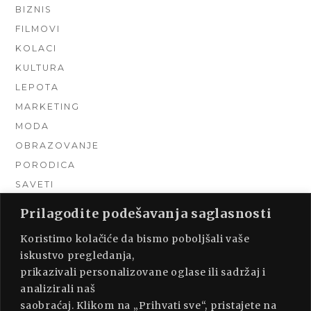
BIZNIS
FILMOVI
KOLACI
KULTURA
LEPOTA
MARKETING
MODA
OBRAZOVANJE
PORODICA
SAVETI
TEHNIKA
Prilagodite podešavanja saglasnosti
TURIZAM
Koristimo kolačiće da bismo poboljšali vaše
UNCATEGORIZED
iskustvo pregledanja,
URADI SAM
prikazivali personalizovane oglase ili sadržaj i
UREĐENJE DOMA
analizirali naš
ZDRAVLJE
saobraćaj. Klikom na „Prihvati sve“, pristajete na