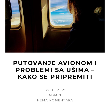
UPOZNAJE
U
POKRETU
PUTOVANJE AVIONOM I
PROBLEMI SA UŠIMA –
KAKO SE PRIPREMITI
POSTED
ЈУЛ 8, 2025
ON
AUTHOR
ADMIN
НА
НЕМА КОМЕНТАРА
PUTOVANJE