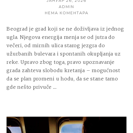
POSTED
ЈАНУАР 26, 2026
ON
AUTHOR
ADMIN
НА
НЕМА КОМЕНТАРА
GRAD
KOJI
Beograd je grad koji se ne doživljava iz jednog
SE
ugla. Njegova energija menja se od jutra do
NAJBOLJE
UPOZNAJE
večeri, od mirnih ulica starog jezgra do
U
užurbanih bulevara i spontanih okupljanja uz
POKRETU
reke. Upravo zbog toga, pravo upoznavanje
grada zahteva slobodu kretanja – mogućnost
da se plan promeni u hodu, da se stane tamo
CONTINUE
gde nešto privuče
…
READING
GRAD
KOJI
SE
NAJBOLJE