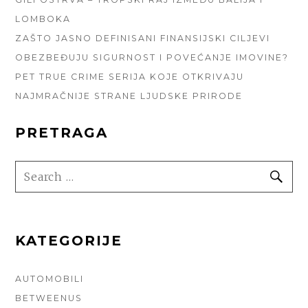
LOMBOKA
ZAŠTO JASNO DEFINISANI FINANSIJSKI CILJEVI
OBEZBEĐUJU SIGURNOST I POVEĆANJE IMOVINE?
PET TRUE CRIME SERIJA KOJE OTKRIVAJU
NAJMRAČNIJE STRANE LJUDSKE PRIRODE
PRETRAGA
SEARCH
SE
FOR:
KATEGORIJE
AUTOMOBILI
BETWEENUS