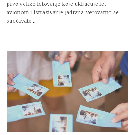
AERODROMU
prvo veliko letovanje koje uključuje let
avionom i istraživanje Jadrana, verovatno se
CONTINUE
suočavate
…
READING
HRVATSKA
OBALA
NA
TVOJ
NAČIN:
SLOBODA
KOJA
POČINJE
NA
AERODROMU