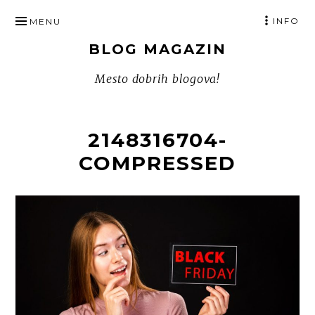
SKIP
INFO
MENU
TO
BLOG MAGAZIN
CONTENT
Mesto dobrih blogova!
2148316704-
COMPRESSED