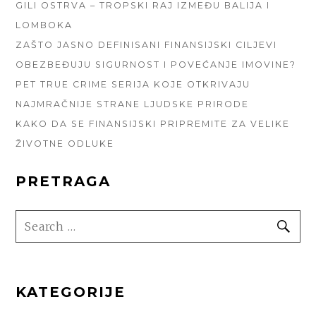
GILI OSTRVA – TROPSKI RAJ IZMEĐU BALIJA I
LOMBOKA
ZAŠTO JASNO DEFINISANI FINANSIJSKI CILJEVI
OBEZBEĐUJU SIGURNOST I POVEĆANJE IMOVINE?
PET TRUE CRIME SERIJA KOJE OTKRIVAJU
NAJMRAČNIJE STRANE LJUDSKE PRIRODE
KAKO DA SE FINANSIJSKI PRIPREMITE ZA VELIKE
ŽIVOTNE ODLUKE
PRETRAGA
SEARCH
SE
FOR:
KATEGORIJE