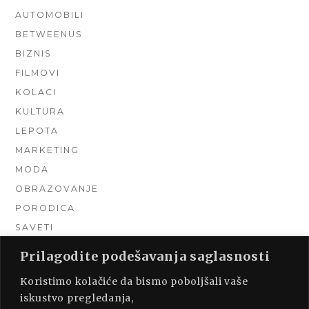
AUTOMOBILI
BETWEENUS
BIZNIS
FILMOVI
KOLACI
KULTURA
LEPOTA
MARKETING
MODA
OBRAZOVANJE
PORODICA
SAVETI
TEHNIKA
Prilagodite podešavanja saglasnosti
TURIZAM
Koristimo kolačiće da bismo poboljšali vaše
UNCATEGORIZED
iskustvo pregledanja,
URADI SAM