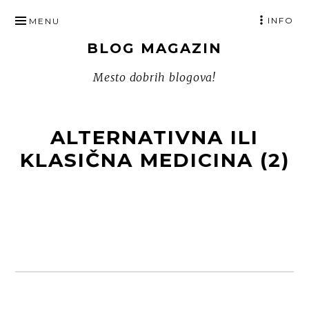
SKIP
INFO
MENU
TO
BLOG MAGAZIN
CONTENT
Mesto dobrih blogova!
ALTERNATIVNA ILI
KLASIČNA MEDICINA (2)