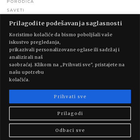
PORODICA
SAVETI
TEHNIKA
Prilagodite podešavanja saglasnosti
TURIZAM
Koristimo kolačiće da bismo poboljšali vaše
UNCATEGORIZED
iskustvo pregledanja,
URADI SAM
prikazivali personalizovane oglase ili sadržaj i
UREĐENJE DOMA
analizirali naš
ZDRAVLJE
saobraćaj. Klikom na „Prihvati sve“, pristajete na
našu upotrebu
kolačića.
Prihvati sve
PROUDLY POWERED BY WORDPRESS
|
THEME:
MUNSA LITE BY
FOXLAND
.
Prilagodi
Odbaci sve
BACK TO TOP