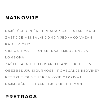
FOOTER
NAJNOVIJE
SIDEBAR
NAJČEŠĆE GREŠKE PRI ADAPTACIJI STARE KUĆE
ZAŠTO JE MENTALNI ODMOR JEDNAKO VAŽAN
KAO FIZIČKI?
GILI OSTRVA – TROPSKI RAJ IZMEĐU BALIJA I
LOMBOKA
ZAŠTO JASNO DEFINISANI FINANSIJSKI CILJEVI
OBEZBEĐUJU SIGURNOST I POVEĆANJE IMOVINE?
PET TRUE CRIME SERIJA KOJE OTKRIVAJU
NAJMRAČNIJE STRANE LJUDSKE PRIRODE
PRETRAGA