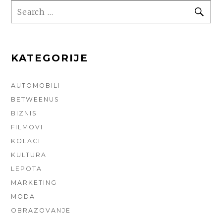
SEARCH
SE
FOR:
KATEGORIJE
AUTOMOBILI
BETWEENUS
BIZNIS
FILMOVI
KOLACI
KULTURA
LEPOTA
MARKETING
MODA
OBRAZOVANJE