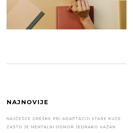
FOOTER
NAJNOVIJE
SIDEBAR
NAJČEŠĆE GREŠKE PRI ADAPTACIJI STARE KUĆE
ZAŠTO JE MENTALNI ODMOR JEDNAKO VAŽAN