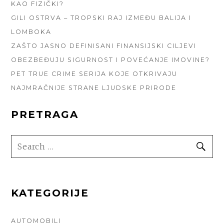
KAO FIZIČKI?
GILI OSTRVA – TROPSKI RAJ IZMEĐU BALIJA I
LOMBOKA
ZAŠTO JASNO DEFINISANI FINANSIJSKI CILJEVI
OBEZBEĐUJU SIGURNOST I POVEĆANJE IMOVINE?
PET TRUE CRIME SERIJA KOJE OTKRIVAJU
NAJMRAČNIJE STRANE LJUDSKE PRIRODE
PRETRAGA
SEARCH
SE
FOR:
KATEGORIJE
AUTOMOBILI