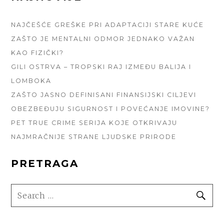
SIDEBAR
NAJČEŠĆE GREŠKE PRI ADAPTACIJI STARE KUĆE
ZAŠTO JE MENTALNI ODMOR JEDNAKO VAŽAN
KAO FIZIČKI?
GILI OSTRVA – TROPSKI RAJ IZMEĐU BALIJA I
LOMBOKA
ZAŠTO JASNO DEFINISANI FINANSIJSKI CILJEVI
OBEZBEĐUJU SIGURNOST I POVEĆANJE IMOVINE?
PET TRUE CRIME SERIJA KOJE OTKRIVAJU
NAJMRAČNIJE STRANE LJUDSKE PRIRODE
PRETRAGA
SEARCH
SE
FOR: