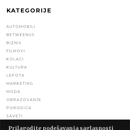
KATEGORIJE
AUTOMOBILI
BETWEENUS
BIZNIS
FILMOVI
KOLACI
KULTURA
LEPOTA
MARKETING
MODA
OBRAZOVANJE
PORODICA
SAVETI
TEHNIKA
Prilagodite podešavanja saglasnosti