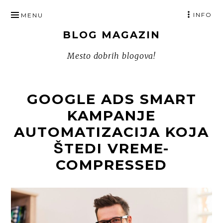
SKIP
INFO
MENU
TO
BLOG MAGAZIN
CONTENT
Mesto dobrih blogova!
GOOGLE ADS SMART
KAMPANJE
AUTOMATIZACIJA KOJA
ŠTEDI VREME-
COMPRESSED