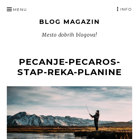
SKIP
INFO
MENU
TO
BLOG MAGAZIN
CONTENT
Mesto dobrih blogova!
PECANJE-PECAROS-
STAP-REKA-PLANINE