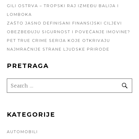
GILI OSTRVA – TROPSKI RAJ IZMEĐU BALIJA I
LOMBOKA
ZAŠTO JASNO DEFINISANI FINANSIJSKI CILJEVI
OBEZBEĐUJU SIGURNOST I POVEĆANJE IMOVINE?
PET TRUE CRIME SERIJA KOJE OTKRIVAJU
NAJMRAČNIJE STRANE LJUDSKE PRIRODE
PRETRAGA
SEARCH
SE
FOR:
KATEGORIJE
AUTOMOBILI