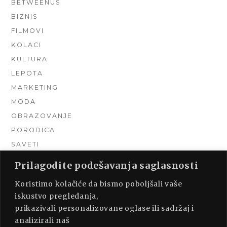
BETWEENUS
BIZNIS
FILMOVI
KOLACI
KULTURA
LEPOTA
MARKETING
MODA
OBRAZOVANJE
PORODICA
SAVETI
TEHNIKA
Prilagodite podešavanja saglasnosti
TURIZAM
Koristimo kolačiće da bismo poboljšali vaše
UNCATEGORIZED
iskustvo pregledanja,
URADI SAM
prikazivali personalizovane oglase ili sadržaj i
UREĐENJE DOMA
analizirali naš