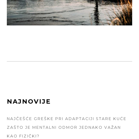
FOOTER
NAJNOVIJE
SIDEBAR
NAJČEŠĆE GREŠKE PRI ADAPTACIJI STARE KUĆE
ZAŠTO JE MENTALNI ODMOR JEDNAKO VAŽAN
KAO FIZIČKI?