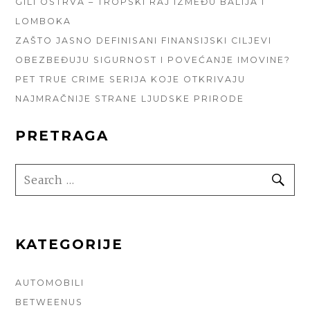
GILI OSTRVA – TROPSKI RAJ IZMEĐU BALIJA I
LOMBOKA
ZAŠTO JASNO DEFINISANI FINANSIJSKI CILJEVI
OBEZBEĐUJU SIGURNOST I POVEĆANJE IMOVINE?
PET TRUE CRIME SERIJA KOJE OTKRIVAJU
NAJMRAČNIJE STRANE LJUDSKE PRIRODE
PRETRAGA
SEARCH
SE
FOR:
KATEGORIJE
AUTOMOBILI
BETWEENUS