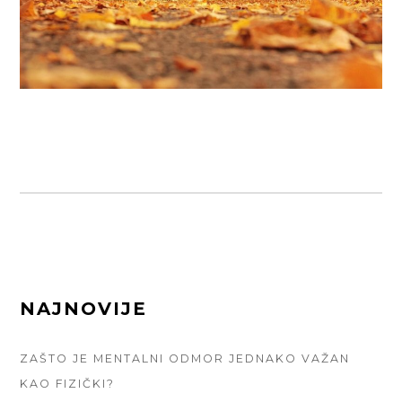
FOOTER
NAJNOVIJE
SIDEBAR
ZAŠTO JE MENTALNI ODMOR JEDNAKO VAŽAN
KAO FIZIČKI?