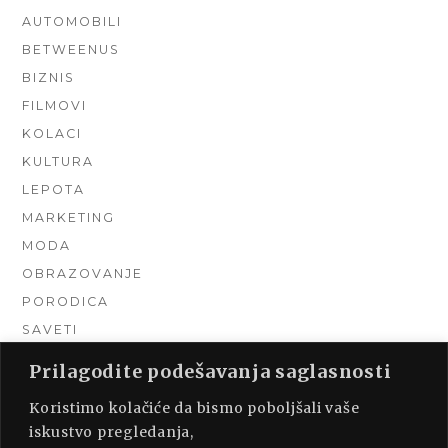
AUTOMOBILI
BETWEENUS
BIZNIS
FILMOVI
KOLACI
KULTURA
LEPOTA
MARKETING
MODA
OBRAZOVANJE
PORODICA
SAVETI
TEHNIKA
Prilagodite podešavanja saglasnosti
TURIZAM
Koristimo kolačiće da bismo poboljšali vaše
UNCATEGORIZED
iskustvo pregledanja,
URADI SAM