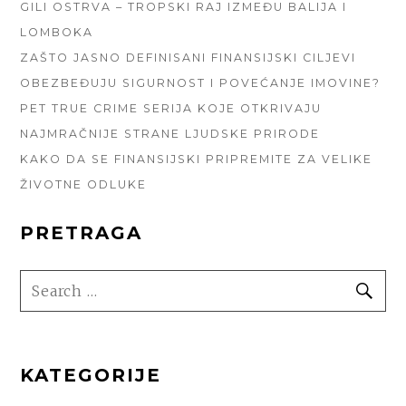
GILI OSTRVA – TROPSKI RAJ IZMEĐU BALIJA I
LOMBOKA
ZAŠTO JASNO DEFINISANI FINANSIJSKI CILJEVI
OBEZBEĐUJU SIGURNOST I POVEĆANJE IMOVINE?
PET TRUE CRIME SERIJA KOJE OTKRIVAJU
NAJMRAČNIJE STRANE LJUDSKE PRIRODE
KAKO DA SE FINANSIJSKI PRIPREMITE ZA VELIKE
ŽIVOTNE ODLUKE
PRETRAGA
SEARCH
SE
FOR:
KATEGORIJE