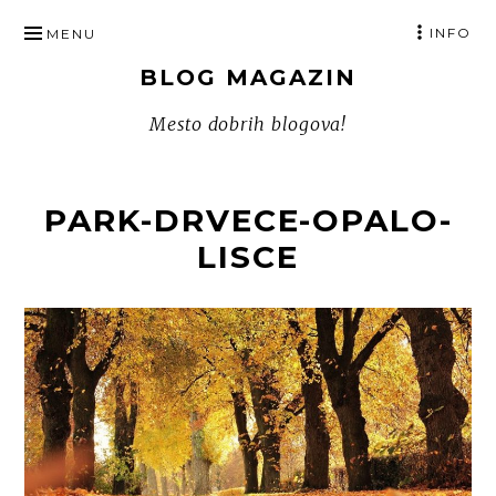
SKIP
INFO
MENU
TO
BLOG MAGAZIN
CONTENT
Mesto dobrih blogova!
PARK-DRVECE-OPALO-
LISCE