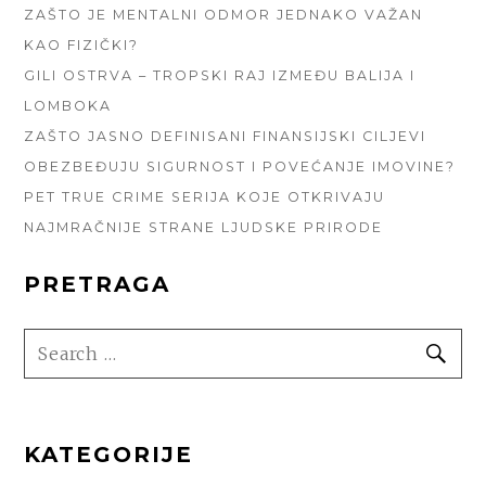
ZAŠTO JE MENTALNI ODMOR JEDNAKO VAŽAN
KAO FIZIČKI?
GILI OSTRVA – TROPSKI RAJ IZMEĐU BALIJA I
LOMBOKA
ZAŠTO JASNO DEFINISANI FINANSIJSKI CILJEVI
OBEZBEĐUJU SIGURNOST I POVEĆANJE IMOVINE?
PET TRUE CRIME SERIJA KOJE OTKRIVAJU
NAJMRAČNIJE STRANE LJUDSKE PRIRODE
PRETRAGA
SEARCH
SE
FOR:
KATEGORIJE