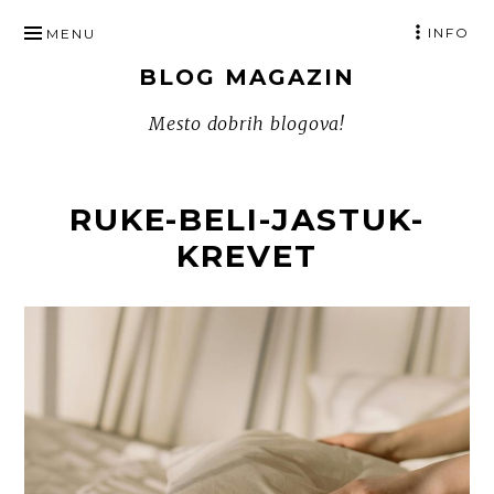
SKIP
INFO
MENU
TO
BLOG MAGAZIN
CONTENT
Mesto dobrih blogova!
RUKE-BELI-JASTUK-
KREVET