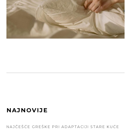
FOOTER
NAJNOVIJE
SIDEBAR
NAJČEŠĆE GREŠKE PRI ADAPTACIJI STARE KUĆE