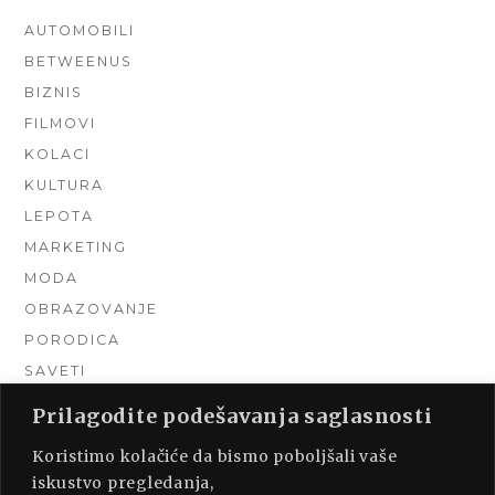
AUTOMOBILI
BETWEENUS
BIZNIS
FILMOVI
KOLACI
KULTURA
LEPOTA
MARKETING
MODA
OBRAZOVANJE
PORODICA
SAVETI
TEHNIKA
Prilagodite podešavanja saglasnosti
TURIZAM
Koristimo kolačiće da bismo poboljšali vaše
UNCATEGORIZED
iskustvo pregledanja,
URADI SAM