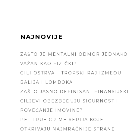
FOOTER
NAJNOVIJE
SIDEBAR
ZAŠTO JE MENTALNI ODMOR JEDNAKO
VAŽAN KAO FIZIČKI?
GILI OSTRVA – TROPSKI RAJ IZMEĐU
BALIJA I LOMBOKA
ZAŠTO JASNO DEFINISANI FINANSIJSKI
CILJEVI OBEZBEĐUJU SIGURNOST I
POVEĆANJE IMOVINE?
PET TRUE CRIME SERIJA KOJE
OTKRIVAJU NAJMRAČNIJE STRANE