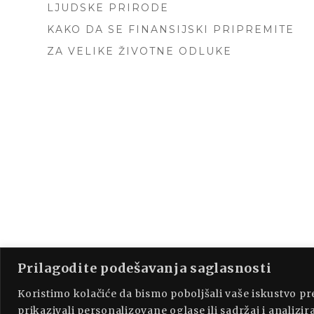
LJUDSKE PRIRODE
KAKO DA SE FINANSIJSKI PRIPREMITE
ZA VELIKE ŽIVOTNE ODLUKE
Prilagodite podešavanja saglasnosti
PROUDLY P
Koristimo kolačiće da bismo poboljšali vaše iskustvo p
prikazivali personalizovane oglase ili sadržaj i analizira