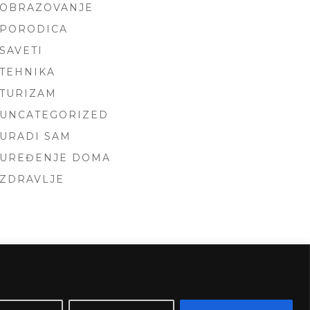
OBRAZOVANJE
PORODICA
SAVETI
TEHNIKA
TURIZAM
UNCATEGORIZED
URADI SAM
UREĐENJE DOMA
ZDRAVLJE
 BY
FOXLAND
.