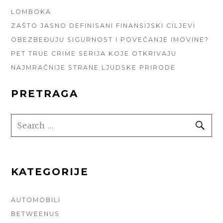
LOMBOKA
ZAŠTO JASNO DEFINISANI FINANSIJSKI CILJEVI
OBEZBEĐUJU SIGURNOST I POVEĆANJE IMOVINE?
PET TRUE CRIME SERIJA KOJE OTKRIVAJU
NAJMRAČNIJE STRANE LJUDSKE PRIRODE
PRETRAGA
SEARCH
SE
FOR:
KATEGORIJE
AUTOMOBILI
BETWEENUS