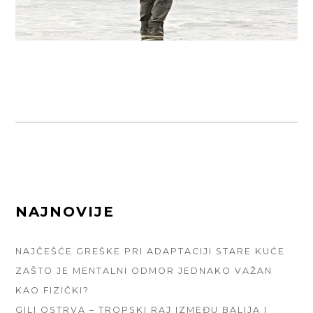
FOOTER
NAJNOVIJE
SIDEBAR
NAJČEŠĆE GREŠKE PRI ADAPTACIJI STARE KUĆE
ZAŠTO JE MENTALNI ODMOR JEDNAKO VAŽAN
KAO FIZIČKI?
GILI OSTRVA – TROPSKI RAJ IZMEĐU BALIJA I