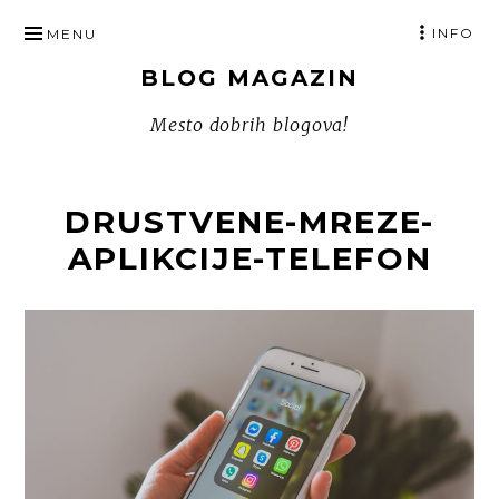
SKIP
INFO
MENU
TO
BLOG MAGAZIN
CONTENT
Mesto dobrih blogova!
DRUSTVENE-MREZE-
APLIKCIJE-TELEFON