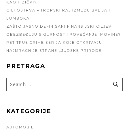
KAO FIZIČKI?
GILI OSTRVA – TROPSKI RAJ IZMEĐU BALIJA I
LOMBOKA
ZAŠTO JASNO DEFINISANI FINANSIJSKI CILJEVI
OBEZBEĐUJU SIGURNOST I POVEĆANJE IMOVINE?
PET TRUE CRIME SERIJA KOJE OTKRIVAJU
NAJMRAČNIJE STRANE LJUDSKE PRIRODE
PRETRAGA
SEARCH
SE
FOR:
KATEGORIJE
AUTOMOBILI