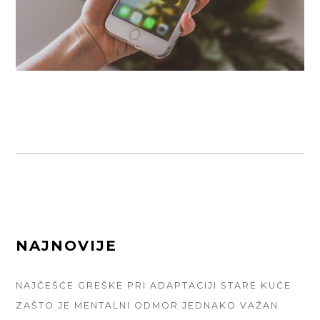
FOOTER
NAJNOVIJE
SIDEBAR
NAJČEŠĆE GREŠKE PRI ADAPTACIJI STARE KUĆE
ZAŠTO JE MENTALNI ODMOR JEDNAKO VAŽAN