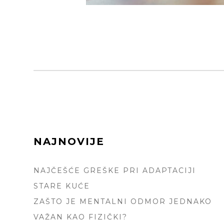
FOOTER
NAJNOVIJE
SIDEBAR
NAJČEŠĆE GREŠKE PRI ADAPTACIJI
STARE KUĆE
ZAŠTO JE MENTALNI ODMOR JEDNAKO
VAŽAN KAO FIZIČKI?