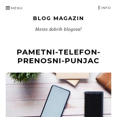
SKIP
INFO
MENU
TO
BLOG MAGAZIN
CONTENT
Mesto dobrih blogova!
PAMETNI-TELEFON-
PRENOSNI-PUNJAC