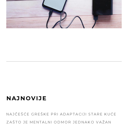
FOOTER
NAJNOVIJE
SIDEBAR
NAJČEŠĆE GREŠKE PRI ADAPTACIJI STARE KUĆE
ZAŠTO JE MENTALNI ODMOR JEDNAKO VAŽAN