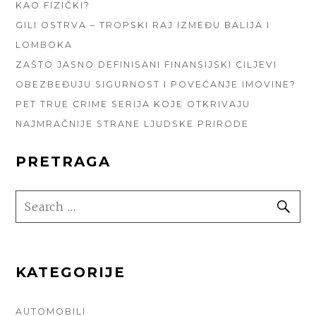
KAO FIZIČKI?
GILI OSTRVA – TROPSKI RAJ IZMEĐU BALIJA I
LOMBOKA
ZAŠTO JASNO DEFINISANI FINANSIJSKI CILJEVI
OBEZBEĐUJU SIGURNOST I POVEĆANJE IMOVINE?
PET TRUE CRIME SERIJA KOJE OTKRIVAJU
NAJMRAČNIJE STRANE LJUDSKE PRIRODE
PRETRAGA
SEARCH
SE
FOR:
KATEGORIJE
AUTOMOBILI