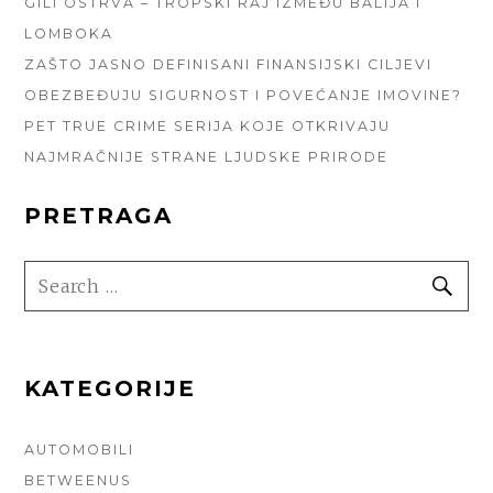
GILI OSTRVA – TROPSKI RAJ IZMEĐU BALIJA I
LOMBOKA
ZAŠTO JASNO DEFINISANI FINANSIJSKI CILJEVI
OBEZBEĐUJU SIGURNOST I POVEĆANJE IMOVINE?
PET TRUE CRIME SERIJA KOJE OTKRIVAJU
NAJMRAČNIJE STRANE LJUDSKE PRIRODE
PRETRAGA
SEARCH
SE
FOR:
KATEGORIJE
AUTOMOBILI
BETWEENUS