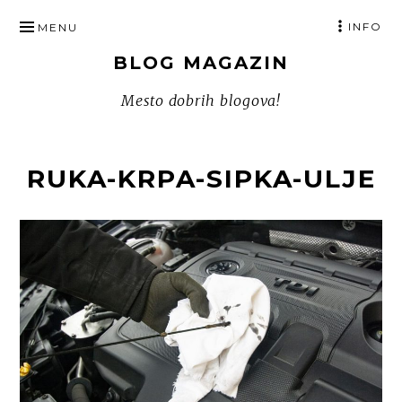
SKIP
INFO
MENU
TO
BLOG MAGAZIN
CONTENT
Mesto dobrih blogova!
RUKA-KRPA-SIPKA-ULJE