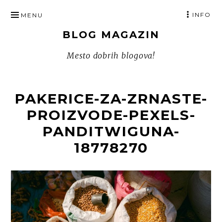
SKIP
INFO
MENU
TO
BLOG MAGAZIN
CONTENT
Mesto dobrih blogova!
PAKERICE-ZA-ZRNASTE-
PROIZVODE-PEXELS-
PANDITWIGUNA-
18778270