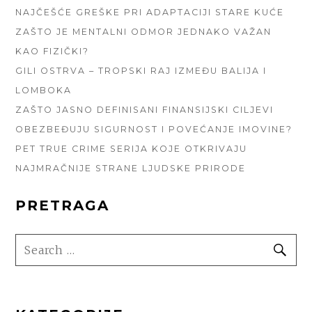
NAJČEŠĆE GREŠKE PRI ADAPTACIJI STARE KUĆE
ZAŠTO JE MENTALNI ODMOR JEDNAKO VAŽAN
KAO FIZIČKI?
GILI OSTRVA – TROPSKI RAJ IZMEĐU BALIJA I
LOMBOKA
ZAŠTO JASNO DEFINISANI FINANSIJSKI CILJEVI
OBEZBEĐUJU SIGURNOST I POVEĆANJE IMOVINE?
PET TRUE CRIME SERIJA KOJE OTKRIVAJU
NAJMRAČNIJE STRANE LJUDSKE PRIRODE
PRETRAGA
SEARCH
SE
FOR: