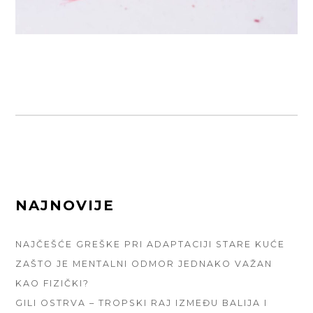
FOOTER
NAJNOVIJE
SIDEBAR
NAJČEŠĆE GREŠKE PRI ADAPTACIJI STARE KUĆE
ZAŠTO JE MENTALNI ODMOR JEDNAKO VAŽAN
KAO FIZIČKI?
GILI OSTRVA – TROPSKI RAJ IZMEĐU BALIJA I