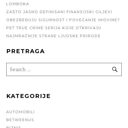
LOMBOKA
ZAŠTO JASNO DEFINISANI FINANSIJSKI CILJEVI
OBEZBEĐUJU SIGURNOST I POVEĆANJE IMOVINE?
PET TRUE CRIME SERIJA KOJE OTKRIVAJU
NAJMRAČNIJE STRANE LJUDSKE PRIRODE
PRETRAGA
SEARCH
SE
FOR:
KATEGORIJE
AUTOMOBILI
BETWEENUS
BIZNIS