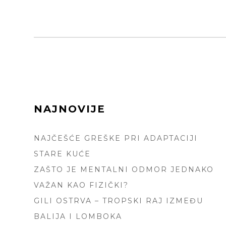
FOOTER
NAJNOVIJE
SIDEBAR
NAJČEŠĆE GREŠKE PRI ADAPTACIJI
STARE KUĆE
ZAŠTO JE MENTALNI ODMOR JEDNAKO
VAŽAN KAO FIZIČKI?
GILI OSTRVA – TROPSKI RAJ IZMEĐU
BALIJA I LOMBOKA