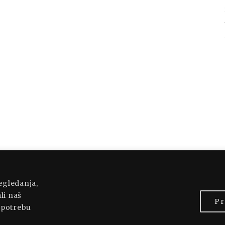
OWERED BY WORDPRESS
|
THEME: MUNSA LITE
regledanja,
li naš
Pr
 upotrebu
BACK TO TOP