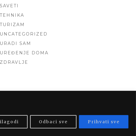
SAVETI
TEHNIKA
TURIZAM
UNCATEGORIZED
URADI SAM
UREĐENJE DOMA
ZDRAVLJE
 BY
FOXLAND
.
ilagodi
Odbaci sve
Prihvati sve