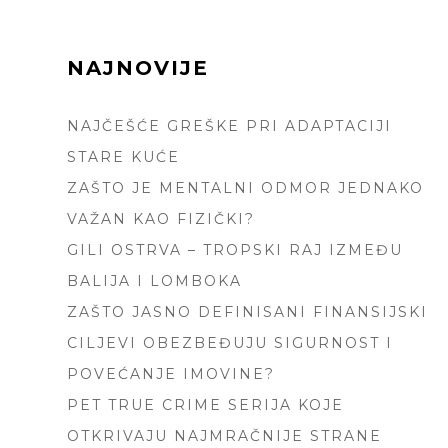
FOOTER
NAJNOVIJE
SIDEBAR
NAJČEŠĆE GREŠKE PRI ADAPTACIJI
STARE KUĆE
ZAŠTO JE MENTALNI ODMOR JEDNAKO
VAŽAN KAO FIZIČKI?
GILI OSTRVA – TROPSKI RAJ IZMEĐU
BALIJA I LOMBOKA
ZAŠTO JASNO DEFINISANI FINANSIJSKI
CILJEVI OBEZBEĐUJU SIGURNOST I
POVEĆANJE IMOVINE?
PET TRUE CRIME SERIJA KOJE
OTKRIVAJU NAJMRAČNIJE STRANE