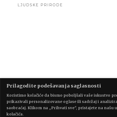
LJUDSKE PRIRODE
Prilagodite podešavanja saglasnosti
PROUDLY P
Koristimo kolačiće da bismo poboljšali vaše iskustvo p
prikazivali personalizovane oglase ili sadržaj i analizira
saobraćaj. Klikom na „Prihvati sve“, pristajete na našu
kolačića.