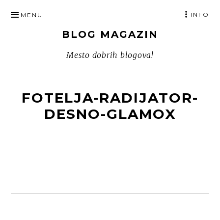
SKIP
INFO
MENU
TO
BLOG MAGAZIN
CONTENT
Mesto dobrih blogova!
FOTELJA-RADIJATOR-
DESNO-GLAMOX