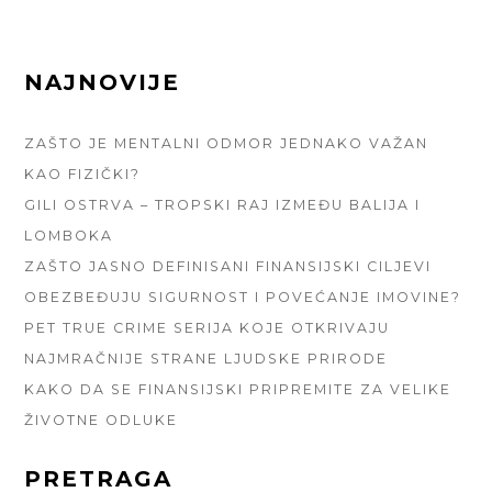
FOOTER
NAJNOVIJE
SIDEBAR
ZAŠTO JE MENTALNI ODMOR JEDNAKO VAŽAN
KAO FIZIČKI?
GILI OSTRVA – TROPSKI RAJ IZMEĐU BALIJA I
LOMBOKA
ZAŠTO JASNO DEFINISANI FINANSIJSKI CILJEVI
OBEZBEĐUJU SIGURNOST I POVEĆANJE IMOVINE?
PET TRUE CRIME SERIJA KOJE OTKRIVAJU
NAJMRAČNIJE STRANE LJUDSKE PRIRODE
KAKO DA SE FINANSIJSKI PRIPREMITE ZA VELIKE
ŽIVOTNE ODLUKE
PRETRAGA