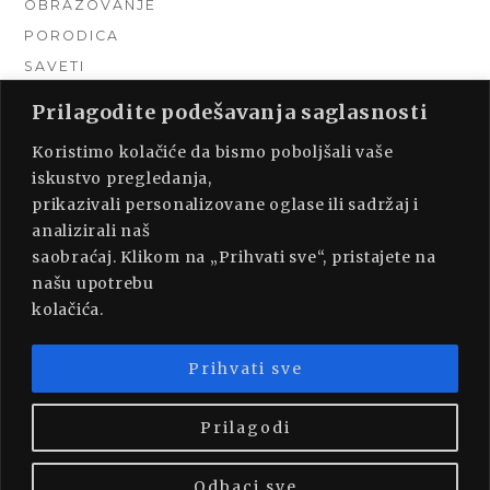
OBRAZOVANJE
PORODICA
SAVETI
TEHNIKA
Prilagodite podešavanja saglasnosti
TURIZAM
Koristimo kolačiće da bismo poboljšali vaše
UNCATEGORIZED
iskustvo pregledanja,
URADI SAM
prikazivali personalizovane oglase ili sadržaj i
UREĐENJE DOMA
analizirali naš
ZDRAVLJE
saobraćaj. Klikom na „Prihvati sve“, pristajete na
našu upotrebu
kolačića.
Prihvati sve
PROUDLY POWERED BY WORDPRESS
|
THEME:
MUNSA LITE BY
FOXLAND
.
Prilagodi
Odbaci sve