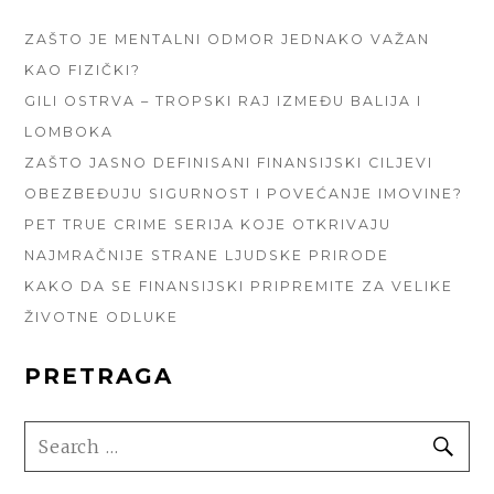
SIDEBAR
ZAŠTO JE MENTALNI ODMOR JEDNAKO VAŽAN
KAO FIZIČKI?
GILI OSTRVA – TROPSKI RAJ IZMEĐU BALIJA I
LOMBOKA
ZAŠTO JASNO DEFINISANI FINANSIJSKI CILJEVI
OBEZBEĐUJU SIGURNOST I POVEĆANJE IMOVINE?
PET TRUE CRIME SERIJA KOJE OTKRIVAJU
NAJMRAČNIJE STRANE LJUDSKE PRIRODE
KAKO DA SE FINANSIJSKI PRIPREMITE ZA VELIKE
ŽIVOTNE ODLUKE
PRETRAGA
SEARCH
SE
FOR: