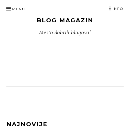
SKIP
INFO
MENU
TO
BLOG MAGAZIN
CONTENT
Mesto dobrih blogova!
FOOTER
NAJNOVIJE