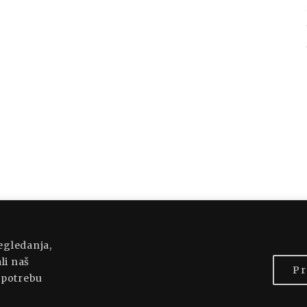
OWERED BY WORDPRESS
|
THEME: MUNSA LITE
regledanja,
li naš
Pr
 upotrebu
BACK TO TOP