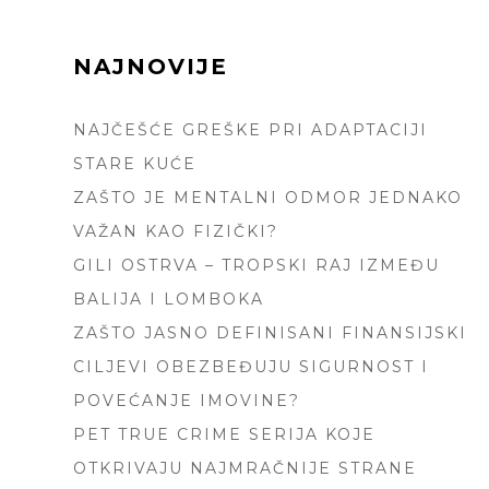
FOOTER
NAJNOVIJE
SIDEBAR
NAJČEŠĆE GREŠKE PRI ADAPTACIJI
STARE KUĆE
ZAŠTO JE MENTALNI ODMOR JEDNAKO
VAŽAN KAO FIZIČKI?
GILI OSTRVA – TROPSKI RAJ IZMEĐU
BALIJA I LOMBOKA
ZAŠTO JASNO DEFINISANI FINANSIJSKI
CILJEVI OBEZBEĐUJU SIGURNOST I
POVEĆANJE IMOVINE?
PET TRUE CRIME SERIJA KOJE
OTKRIVAJU NAJMRAČNIJE STRANE