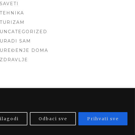
SAVETI
TEHNIKA
TURIZAM
UNCATEGORIZED
URADI SAM
UREĐENJE DOMA
ZDRAVLJE
 BY
FOXLAND
.
ilagodi
Odbaci sve
Prihvati sve