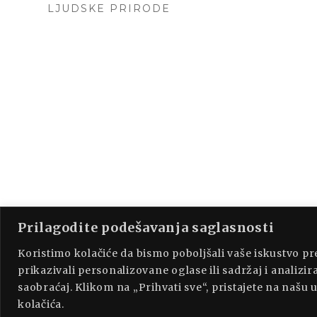
LJUDSKE PRIRODE
Prilagodite podešavanja saglasnosti
PROUDLY P
Koristimo kolačiće da bismo poboljšali vaše iskustvo p
prikazivali personalizovane oglase ili sadržaj i analizira
saobraćaj. Klikom na „Prihvati sve“, pristajete na našu
kolačića.