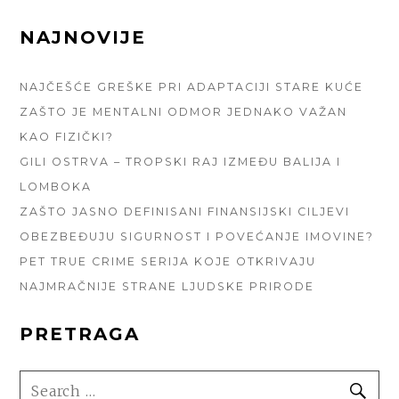
FOOTER
NAJNOVIJE
SIDEBAR
NAJČEŠĆE GREŠKE PRI ADAPTACIJI STARE KUĆE
ZAŠTO JE MENTALNI ODMOR JEDNAKO VAŽAN
KAO FIZIČKI?
GILI OSTRVA – TROPSKI RAJ IZMEĐU BALIJA I
LOMBOKA
ZAŠTO JASNO DEFINISANI FINANSIJSKI CILJEVI
OBEZBEĐUJU SIGURNOST I POVEĆANJE IMOVINE?
PET TRUE CRIME SERIJA KOJE OTKRIVAJU
NAJMRAČNIJE STRANE LJUDSKE PRIRODE
PRETRAGA
SEARCH
SE