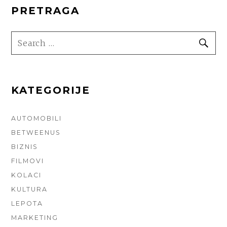
PRETRAGA
SEARCH
SE
FOR:
KATEGORIJE
AUTOMOBILI
BETWEENUS
BIZNIS
FILMOVI
KOLACI
KULTURA
LEPOTA
MARKETING