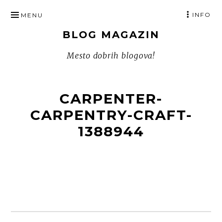
SKIP
INFO
MENU
TO
BLOG MAGAZIN
CONTENT
Mesto dobrih blogova!
CARPENTER-
CARPENTRY-CRAFT-
1388944