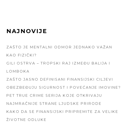
FOOTER
NAJNOVIJE
SIDEBAR
ZAŠTO JE MENTALNI ODMOR JEDNAKO VAŽAN
KAO FIZIČKI?
GILI OSTRVA – TROPSKI RAJ IZMEĐU BALIJA I
LOMBOKA
ZAŠTO JASNO DEFINISANI FINANSIJSKI CILJEVI
OBEZBEĐUJU SIGURNOST I POVEĆANJE IMOVINE?
PET TRUE CRIME SERIJA KOJE OTKRIVAJU
NAJMRAČNIJE STRANE LJUDSKE PRIRODE
KAKO DA SE FINANSIJSKI PRIPREMITE ZA VELIKE
ŽIVOTNE ODLUKE