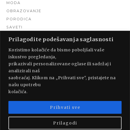
MODA
OBRAZOVANJE
PORODICA
SAVETI
TEHNIKA
Prilagodite podešavanja saglasnosti
TURIZAM
Koristimo kolačiće da bismo poboljšali vaše
UNCATEGORIZED
iskustvo pregledanja,
URADI SAM
prikazivali personalizovane oglase ili sadržaj i
UREĐENJE DOMA
analizirali naš
ZDRAVLJE
saobraćaj. Klikom na „Prihvati sve“, pristajete na
našu upotrebu
kolačića.
Prihvati sve
PROUDLY POWERED BY WORDPRESS
|
THEME:
MUNSA LITE BY
FOXLAND
.
Prilagodi