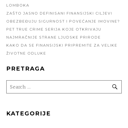
LOMBOKA
ZAŠTO JASNO DEFINISANI FINANSIJSKI CILJEVI
OBEZBEĐUJU SIGURNOST I POVEĆANJE IMOVINE?
PET TRUE CRIME SERIJA KOJE OTKRIVAJU
NAJMRAČNIJE STRANE LJUDSKE PRIRODE
KAKO DA SE FINANSIJSKI PRIPREMITE ZA VELIKE
ŽIVOTNE ODLUKE
PRETRAGA
SEARCH
SE
FOR:
KATEGORIJE