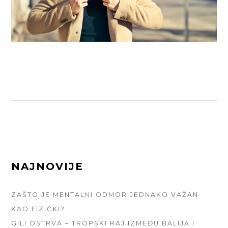
FOOTER
NAJNOVIJE
SIDEBAR
ZAŠTO JE MENTALNI ODMOR JEDNAKO VAŽAN
KAO FIZIČKI?
GILI OSTRVA – TROPSKI RAJ IZMEĐU BALIJA I