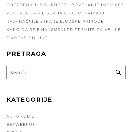
OBEZBEĐUJU SIGURNOST I POVEĆANJE IMOVINE?
PET TRUE CRIME SERIJA KOJE OTKRIVAJU
NAJMRAČNIJE STRANE LJUDSKE PRIRODE
KAKO DA SE FINANSIJSKI PRIPREMITE ZA VELIKE
ŽIVOTNE ODLUKE
PRETRAGA
SEARCH
SE
FOR:
KATEGORIJE
AUTOMOBILI
BETWEENUS