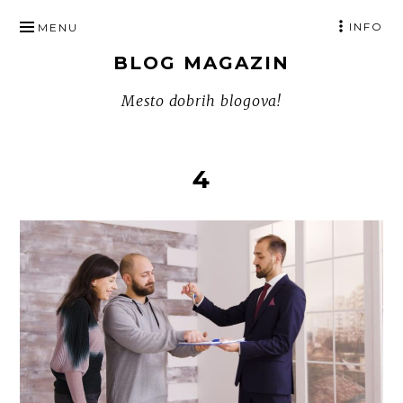
SKIP
INFO
MENU
TO
BLOG MAGAZIN
CONTENT
Mesto dobrih blogova!
4