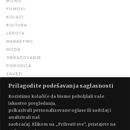
BIZNIS
FILMOVI
KOLACI
KULTURA
LEPOTA
MARKETING
MODA
OBRAZOVANJE
PORODICA
SAVETI
TEHNIKA
Prilagodite podešavanja saglasnosti
TURIZAM
Koristimo kolačiće da bismo poboljšali vaše
UNCATEGORIZED
iskustvo pregledanja,
URADI SAM
prikazivali personalizovane oglase ili sadržaj i
UREĐENJE DOMA
analizirali naš
ZDRAVLJE
saobraćaj. Klikom na „Prihvati sve“, pristajete na