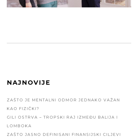
FOOTER
NAJNOVIJE
SIDEBAR
ZAŠTO JE MENTALNI ODMOR JEDNAKO VAŽAN
KAO FIZIČKI?
GILI OSTRVA – TROPSKI RAJ IZMEĐU BALIJA I
LOMBOKA
ZAŠTO JASNO DEFINISANI FINANSIJSKI CILJEVI