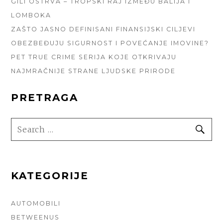
GILI OSTRVA – TROPSKI RAJ IZMEĐU BALIJA I
LOMBOKA
ZAŠTO JASNO DEFINISANI FINANSIJSKI CILJEVI
OBEZBEĐUJU SIGURNOST I POVEĆANJE IMOVINE?
PET TRUE CRIME SERIJA KOJE OTKRIVAJU
NAJMRAČNIJE STRANE LJUDSKE PRIRODE
PRETRAGA
SEARCH
SE
FOR:
KATEGORIJE
AUTOMOBILI
BETWEENUS