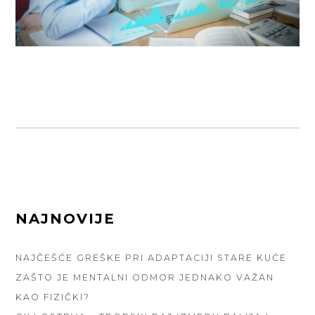
FOOTER
NAJNOVIJE
SIDEBAR
NAJČEŠĆE GREŠKE PRI ADAPTACIJI STARE KUĆE
ZAŠTO JE MENTALNI ODMOR JEDNAKO VAŽAN
KAO FIZIČKI?