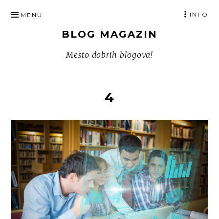
SKIP
INFO
MENU
TO
BLOG MAGAZIN
CONTENT
Mesto dobrih blogova!
4