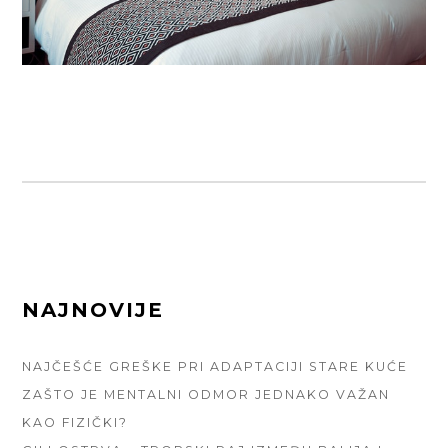
FOOTER
NAJNOVIJE
SIDEBAR
NAJČEŠĆE GREŠKE PRI ADAPTACIJI STARE KUĆE
ZAŠTO JE MENTALNI ODMOR JEDNAKO VAŽAN
KAO FIZIČKI?