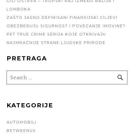
GILI OSTRVA – TROPSKI RAJ IZMEĐU BALIJA I
LOMBOKA
ZAŠTO JASNO DEFINISANI FINANSIJSKI CILJEVI
OBEZBEĐUJU SIGURNOST I POVEĆANJE IMOVINE?
PET TRUE CRIME SERIJA KOJE OTKRIVAJU
NAJMRAČNIJE STRANE LJUDSKE PRIRODE
PRETRAGA
SEARCH
SE
FOR:
KATEGORIJE
AUTOMOBILI
BETWEENUS