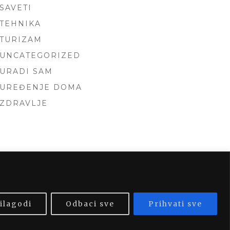
SAVETI
TEHNIKA
TURIZAM
UNCATEGORIZED
URADI SAM
UREĐENJE DOMA
ZDRAVLJE
 BY
FOXLAND
.
ilagodi
Odbaci sve
Prihvati sve