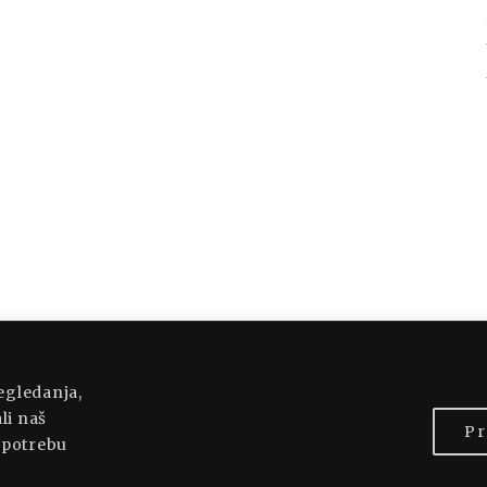
OWERED BY WORDPRESS
|
THEME: MUNSA LITE
regledanja,
li naš
Pr
 upotrebu
BACK TO TOP