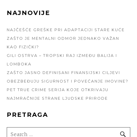
FOOTER
NAJNOVIJE
SIDEBAR
NAJČEŠĆE GREŠKE PRI ADAPTACIJI STARE KUĆE
ZAŠTO JE MENTALNI ODMOR JEDNAKO VAŽAN
KAO FIZIČKI?
GILI OSTRVA – TROPSKI RAJ IZMEĐU BALIJA I
LOMBOKA
ZAŠTO JASNO DEFINISANI FINANSIJSKI CILJEVI
OBEZBEĐUJU SIGURNOST I POVEĆANJE IMOVINE?
PET TRUE CRIME SERIJA KOJE OTKRIVAJU
NAJMRAČNIJE STRANE LJUDSKE PRIRODE
PRETRAGA
SEARCH
SE