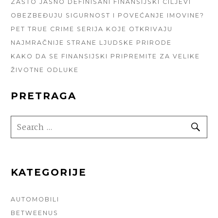
ZAŠTO JASNO DEFINISANI FINANSIJSKI CILJEVI
OBEZBEĐUJU SIGURNOST I POVEĆANJE IMOVINE?
PET TRUE CRIME SERIJA KOJE OTKRIVAJU
NAJMRAČNIJE STRANE LJUDSKE PRIRODE
KAKO DA SE FINANSIJSKI PRIPREMITE ZA VELIKE
ŽIVOTNE ODLUKE
PRETRAGA
SEARCH
SE
FOR:
KATEGORIJE
AUTOMOBILI
BETWEENUS