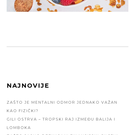
FOOTER
NAJNOVIJE
SIDEBAR
ZAŠTO JE MENTALNI ODMOR JEDNAKO VAŽAN
KAO FIZIČKI?
GILI OSTRVA – TROPSKI RAJ IZMEĐU BALIJA I
LOMBOKA