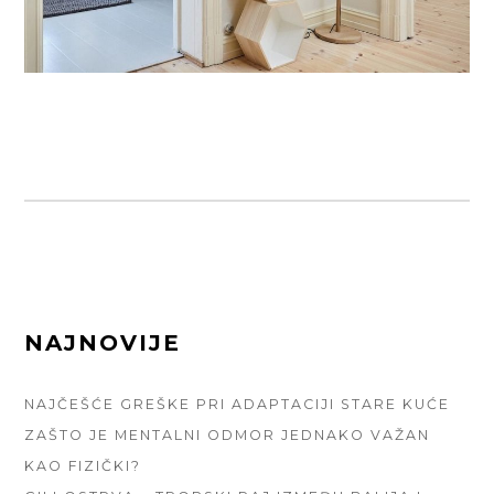
FOOTER
NAJNOVIJE
SIDEBAR
NAJČEŠĆE GREŠKE PRI ADAPTACIJI STARE KUĆE
ZAŠTO JE MENTALNI ODMOR JEDNAKO VAŽAN
KAO FIZIČKI?