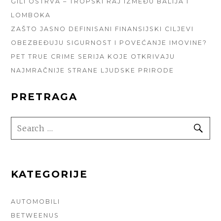
GILI OSTRVA – TROPSKI RAJ IZMEĐU BALIJA I
LOMBOKA
ZAŠTO JASNO DEFINISANI FINANSIJSKI CILJEVI
OBEZBEĐUJU SIGURNOST I POVEĆANJE IMOVINE?
PET TRUE CRIME SERIJA KOJE OTKRIVAJU
NAJMRAČNIJE STRANE LJUDSKE PRIRODE
PRETRAGA
SEARCH
SE
FOR:
KATEGORIJE
AUTOMOBILI
BETWEENUS